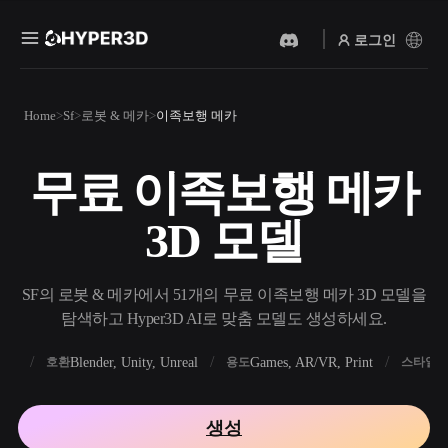
로그인
제품
Home
Sf
로봇 & 메카
이족보행 메카
기능
Rodin
ChatAvatar
API
무료 이족보행 메카
이미지를 3D로
텍스트를 3D로
요금
사진을 업로드하면 3D 오브
텍스트 프롬프트를 3D 오브
3D 모델
젝트를 바로 받아보세요.
젝트로 — 즉시 변환.
리소스
AI 비디오 생성기
AI 이미지 생성기
AI로 텍스트나 이미지에서
간단한 프롬프트로 고품질
SF의 로봇 & 메카에서 51개의 무료 이족보행 메카 3D 모델을
영상을 만드세요.
비주얼을 생성하세요.
탐색하고 Hyper3D AI로 맞춤 모델도 생성하세요.
커뮤니티
API
FBX
Blender, Unity, Unreal
Games, AR/VR, Print
R
호환
용도
스타일
우리의 크리에이티브 AI를
앱이나 워크플로에 연결하세
스토리
연구
블로그
요.
생성
OmniCraft