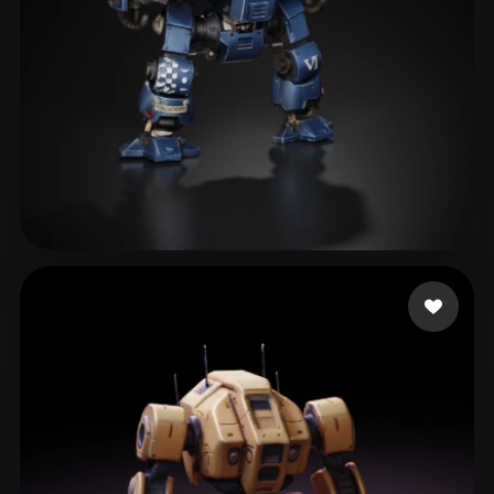
313 좋아요
eEhyQx