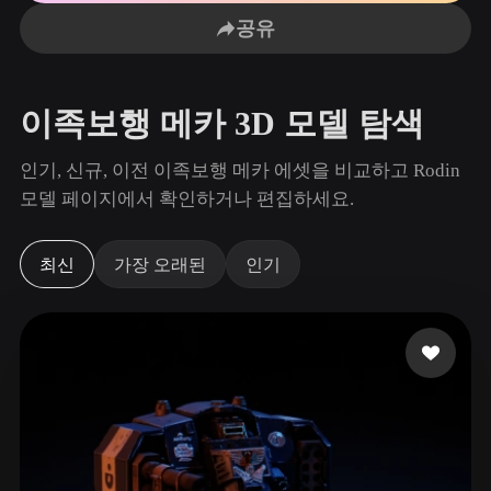
사용 사례
AI 이미지 리믹스
AI HDRI 생성기
3D 메시 편집기
공유
3D Printing
Animation
AI 이미지 향상 도구
3D 모델 검색 엔진
Game
Automotive
AI 텍스처 생성기
SVG to 3D 변환기
Development
Design
이족보행 메카 3D 모델 탐색
NFT Creation
E-commerce
인기, 신규, 이전 이족보행 메카 에셋을 비교하고 Rodin
Character
모델 페이지에서 확인하거나 편집하세요.
VR/AR
Design
Metaverse
Jewelry Design
최신
가장 오래된
인기
Mechanical
Engineering
플러그인
Blender
Unity
Unreal
Godot
Maya
3DS Max