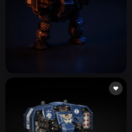
ComfyUI
21
스타일
Abstract
Anime
Cartoon
Cel-Shaded
Fantasy
Flat
Gothic
Hand-Painted
Industrial
Isometric
Low Poly
Medieval
Minimalist
Modern
Organic
Photorealistic
15 좋아요
Woody
Pixel Art
Realistic
Retro
Stylized
Voxel