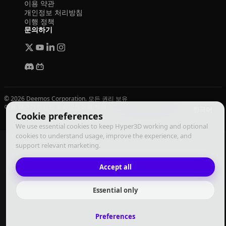
이용 약관
개인정보 처리방침
이행 정책
문의하기
© 2026 Deemos Corporation. 모든 권리 보유
이용 약관
개인정보 처리방침
이행 정책
한국어
Cookie preferences
We use essential cookies to keep Hyper3D working and optional
cookies to understand usage, improve the experience, and
support relevant marketing.
Accept all
Essential only
Preferences