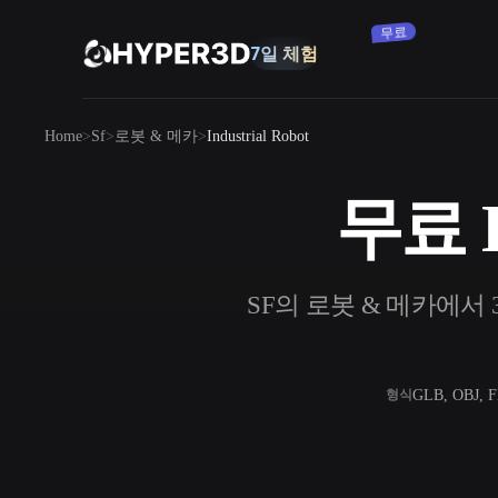
구독
제품
Home
Sf
로봇 & 메카
Industrial Robot
기능
Rodin
ChatAvatar
API
무료 I
이미지를 3D로
요금
사진을 업로드하면 3D 오브젝트를 바로
받아보세요.
리소스
SF의 로봇 & 메카에서 34
AI 이미지 생성기
간단한 프롬프트로 고품질 비주얼을 생성
하세요.
커뮤니티
OmniCraft
GLB, OBJ, 
형식
AI 이미지 리믹스
AI 텍스처
스토리
연구
블로그
AI 이미지 향상 도구
AI HDRI