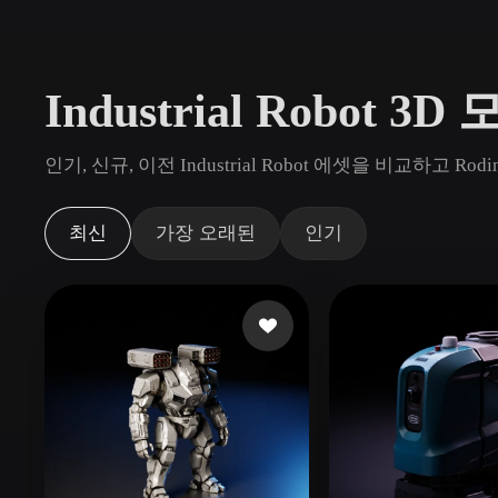
사용 사례
3D Printing
Animatio
Industrial Robot 3
NFT Creation
E-commer
Jewelry
Metaverse
인기, 신규, 이전 Industrial Robot 에셋을 비교하고
Design
플러그인
최신
가장 오래된
인기
Blender
Unity
Unreal
God
스타일
Abstract
Anime
Cart
Hand-Painted
Industrial
Isome