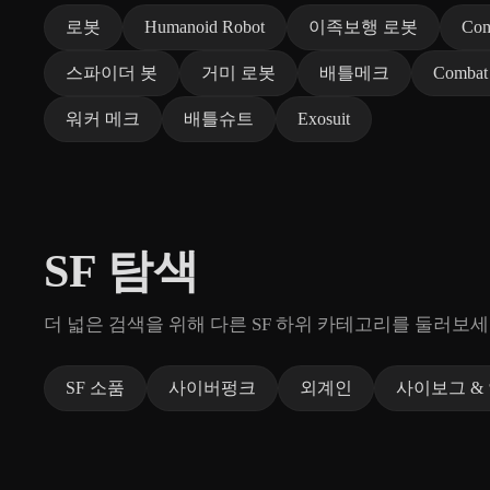
로봇
Humanoid Robot
이족보행 로봇
Com
스파이더 봇
거미 로봇
배틀메크
Combat
워커 메크
배틀슈트
Exosuit
SF 탐색
더 넓은 검색을 위해 다른 SF 하위 카테고리를 둘러보세
SF 소품
사이버펑크
외계인
사이보그 &