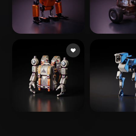
9 좋아요
3
F A
Deitch Robin
7 좋아요
2
billington rose
Wang James