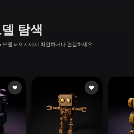
Game
n
Development
D 모델 탐색
ce
VR/AR
Mechanical
 Rodin 모델 페이지에서 확인하거나 편집하세요.
Engineering
ot
Maya
3DS Max
ComfyUI
oon
Cel-Shaded
Fantasy
tric
Low Poly
Medieval