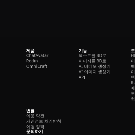
제품
기능
ChatAvatar
텍스트를 3D로
H
Rodin
이미지를 3D로
이
OmniCraft
AI 비디오 생성기
벡
AI 이미지 생성기
이
API
텍
R
메
모
형
법률
이용 약관
개인정보 처리방침
이행 정책
문의하기