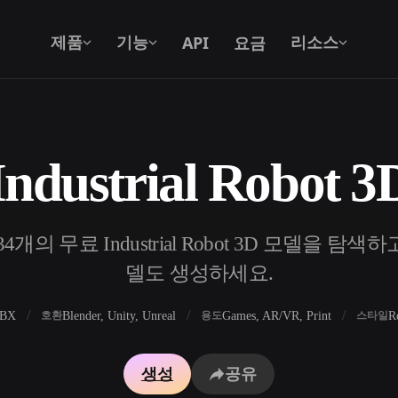
API
요금
제품
기능
리소스
ndustrial Robot 
텍스트를 3D로
텍스트 프롬프트를 3D 오브젝트로 — 즉
시 변환.
개의 무료 Industrial Robot 3D 모델을 탐색하고
API
우리의 크리에이티브 AI를 앱이나 워크플
델도 생성하세요.
로에 연결하세요.
FBX
Blender, Unity, Unreal
Games, AR/VR, Print
R
호환
용도
스타일
 생성기
3D 모델 검색 엔진
생성
공유
 생성기
SVG to 3D 변환기