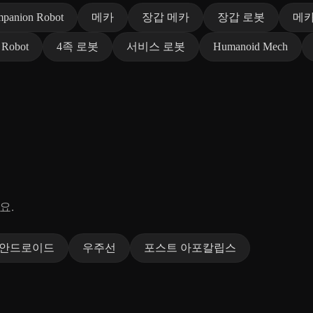
panion Robot
메카
장갑 메카
장갑 로봇
메
 Robot
4족 로봇
서비스 로봇
Humanoid Mech
요.
 안드로이드
우주선
포스트 아포칼립스