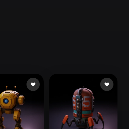
Automotive
Design
Character
Design
21
Flat
Gothic
Minimalist
Modern