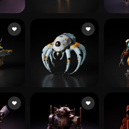
 Art
Realistic
Retro
124 좋아요
1
Pilot Taha
asdf
요
36 좋아요
VALDEIGLESIAS JAIME
mode