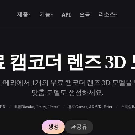
API
요금
제품
기능
리소스
 캠코더 렌즈 3D
텍스트를 3D로
텍스트 프롬프트를 3D 오브젝트로 — 즉
시 변환.
메라에서 1개의 무료 캠코더 렌즈 3D 모델을 탐색
API
우리의 크리에이티브 AI를 앱이나 워크플
맞춤 모델도 생성하세요.
로에 연결하세요.
FBX
Blender, Unity, Unreal
Games, AR/VR, Print
R
호환
용도
스타일
 생성기
3D 모델 검색 엔진
생성
공유
 생성기
SVG to 3D 변환기