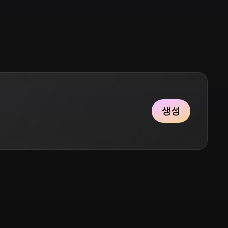
Stylized
Voxel
생성