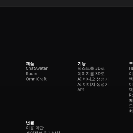
제품
기능
ChatAvatar
텍스트를 3D로
H
Rodin
이미지를 3D로
이
OmniCraft
AI 비디오 생성기
벡
AI 이미지 생성기
이
API
텍
R
메
모
형
법률
이용 약관
개인정보 처리방침