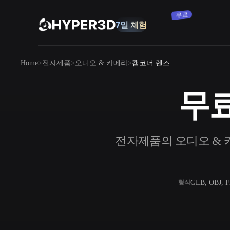
구독
무료
7일 체험
제품
Home
전자제품
오디오 & 카메라
캠코더 렌즈
기능
Rodin
ChatAvatar
API
무료
이미지를 3D로
요금
사진을 업로드하면 3D 오브젝트를 바로
받아보세요.
리소스
전자제품의 오디오 & 카
AI 이미지 생성기
간단한 프롬프트로 고품질 비주얼을 생성
하세요.
커뮤니티
OmniCraft
GLB, OBJ, 
형식
AI 이미지 리믹스
AI 텍스처
스토리
연구
블로그
AI 이미지 향상 도구
AI HDRI