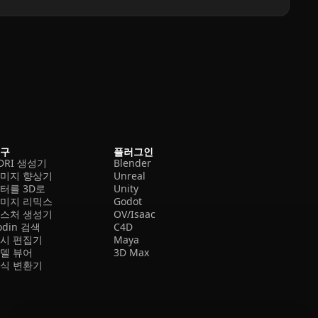
도구
플러그인
DRI 생성기
Blender
미지 향상기
Unreal
터를 3D로
Unity
미지 리믹스
Godot
스처 생성기
OV/Isaac
odin 검색
C4D
시 편집기
Maya
델 뷰어
3D Max
식 변환기