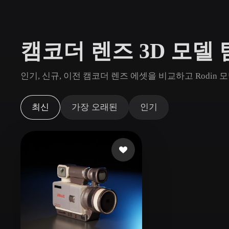
사용 사례
3D Printing
Animatio
캠코더 렌즈 3D 모델
NFT Creation
E-commer
Jewelry
Metaverse
인기, 신규, 이전 캠코더 렌즈 에셋을 비교하고 Rodi
Design
플러그인
최신
가장 오래된
인기
Blender
Unity
Unreal
God
스타일
Abstract
Anime
Cart
Hand-Painted
Industrial
Isome