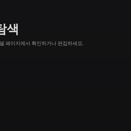
Game
n
Development
 탐색
ce
VR/AR
Mechanical
n 모델 페이지에서 확인하거나 편집하세요.
Engineering
ot
Maya
3DS Max
ComfyUI
oon
Cel-Shaded
Fantasy
tric
Low Poly
Medieval