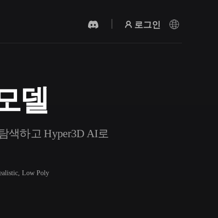
로그인
 모델
AI 비디오 생성기
AI로 텍스트나 이미지에서 영상을 만드세
요.
하고 Hyper3D AI로
ealistic, Low Poly
3D 메시 편집기