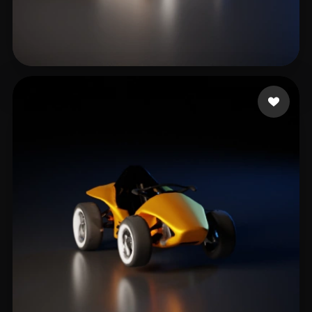
🖥️💻🐍🎨🔍🖌️
4 좋아요