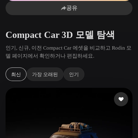
사용 사례
AI 이미지 리믹스
AI HDRI 생성기
3D 메시 편집기
공유
3D Printing
Animation
AI 이미지 향상 도구
3D 모델 검색 엔진
Game
Automotive
AI 텍스처 생성기
SVG to 3D 변환기
Development
Design
Compact Car 3D 모델 탐색
NFT Creation
E-commerce
인기, 신규, 이전 Compact Car 에셋을 비교하고 Rodin 모
Character
델 페이지에서 확인하거나 편집하세요.
VR/AR
Design
Metaverse
Jewelry Design
최신
가장 오래된
인기
Mechanical
Engineering
플러그인
Blender
Unity
Unreal
Godot
Maya
3DS Max