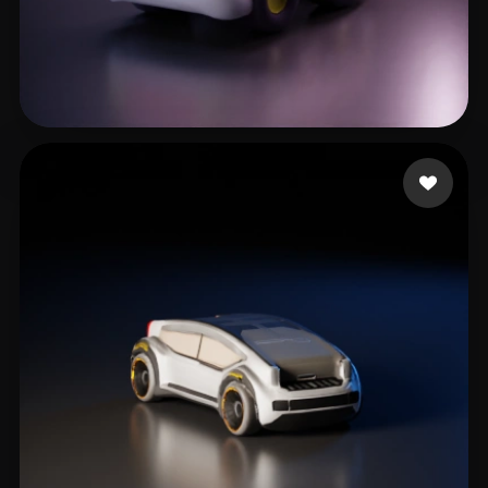
12 좋아요
nijatibrahimli