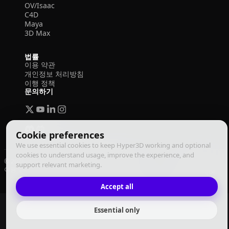
OV/Isaac
C4D
Maya
3D Max
법률
이용 약관
개인정보 처리방침
이행 정책
문의하기
Cookie preferences
We use essential cookies to keep Hyper3D working and optional
cookies to understand usage, improve the experience, and
© 2026 Deemos Corporation. 모든 권리 보유
support relevant marketing.
이용 약관
개인정보 처리방침
이행 정책
한국어
Accept all
Essential only