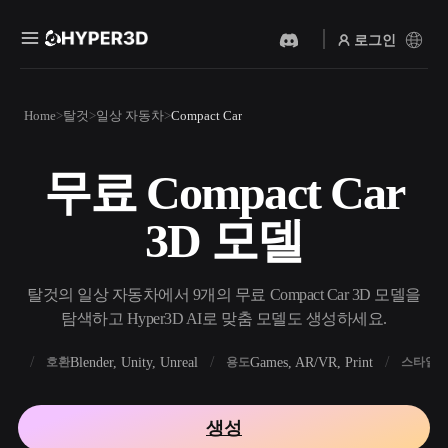
로그인
제품
Home
탈것
일상 자동차
Compact Car
기능
Rodin
ChatAvatar
API
무료 Compact Car
이미지를 3D로
텍스트를 3D로
요금
사진을 업로드하면 3D 오브
텍스트 프롬프트를 3D 오브
3D 모델
젝트를 바로 받아보세요.
젝트로 — 즉시 변환.
리소스
AI 비디오 생성기
AI 이미지 생성기
AI로 텍스트나 이미지에서
간단한 프롬프트로 고품질
탈것의 일상 자동차에서 9개의 무료 Compact Car 3D 모델을
영상을 만드세요.
비주얼을 생성하세요.
탐색하고 Hyper3D AI로 맞춤 모델도 생성하세요.
커뮤니티
API
FBX
Blender, Unity, Unreal
Games, AR/VR, Print
R
호환
용도
스타일
우리의 크리에이티브 AI를
앱이나 워크플로에 연결하세
스토리
연구
블로그
요.
생성
OmniCraft