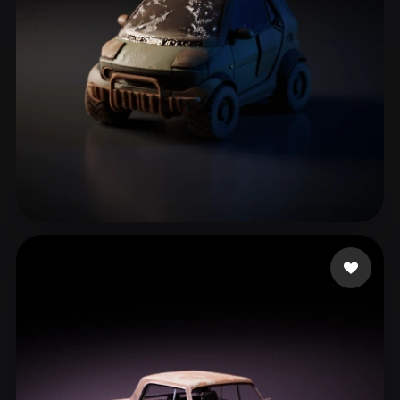
ComfyUI
21
스타일
Abstract
Anime
Cartoon
Cel-Shaded
Fantasy
Flat
Gothic
Hand-Painted
Industrial
Isometric
Low Poly
Medieval
Minimalist
Modern
Organic
Photorealistic
91 좋아요
Ricard Julien
Pixel Art
Realistic
Retro
Stylized
Voxel