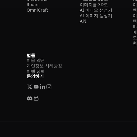
Rodin
이미지를 3D로
이
OmniCraft
AI 비디오 생성기
벡
AI 이미지 생성기
이
API
텍
R
메
모
형
법률
이용 약관
개인정보 처리방침
이행 정책
문의하기