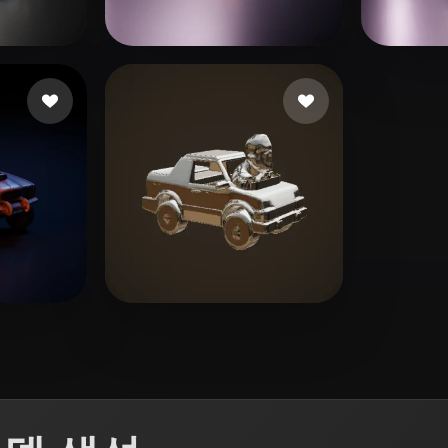
 Art
Realistic
Retro
5 좋아요
540 좋아요
Хмелевский Артем
Neal 
4 좋아요
pookiefoof