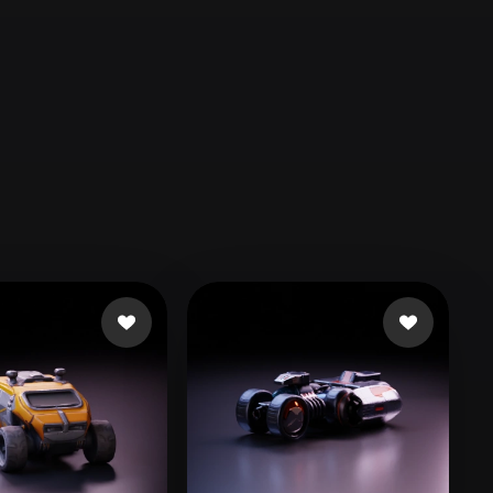
Automotive
Design
Character
Design
21
Flat
Gothic
Minimalist
Modern