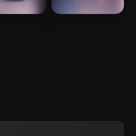
Stylized
Voxel
148 좋아요
5 좋아요
Dylan
Portfolio