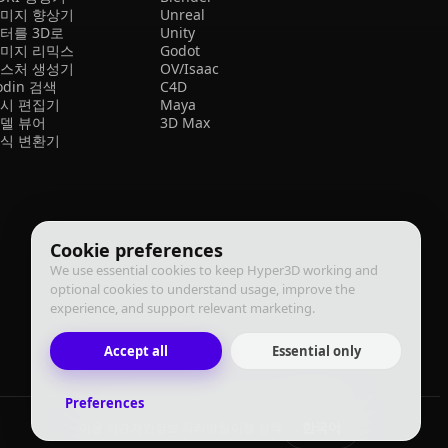
미지 향상기
Unreal
터를 3D로
Unity
미지 리믹스
Godot
스처 생성기
OV/Isaac
odin 검색
C4D
시 편집기
Maya
델 뷰어
3D Max
식 변환기
Cookie preferences
We use essential cookies to keep Hyper3D working and
optional cookies to understand usage, improve the
experience, and support relevant marketing.
Accept all
Essential only
Preferences
한국어
이용 약관
개인정보 처리방침
이행 정책