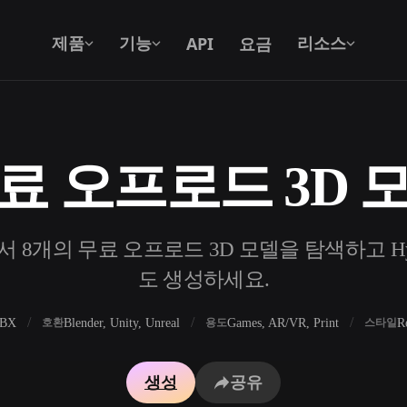
API
요금
제품
기능
리소스
료 오프로드 3D 
텍스트를 3D로
텍스트 프롬프트를 3D 오브젝트로 — 즉
시 변환.
8개의 무료 오프로드 3D 모델을 탐색하고 Hyp
API
우리의 크리에이티브 AI를 앱이나 워크플
도 생성하세요.
로에 연결하세요.
FBX
Blender, Unity, Unreal
Games, AR/VR, Print
R
호환
용도
스타일
 생성기
3D 모델 검색 엔진
생성
공유
 생성기
SVG to 3D 변환기