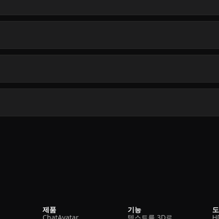
제품
기능
ChatAvatar
텍스트를 3D로
H