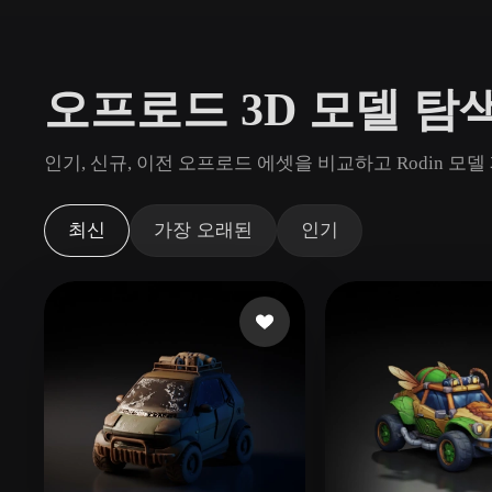
사용 사례
3D Printing
Animatio
오프로드 3D 모델 탐
NFT Creation
E-commer
Jewelry
Metaverse
인기, 신규, 이전 오프로드 에셋을 비교하고 Rodin 
Design
플러그인
최신
가장 오래된
인기
Blender
Unity
Unreal
God
스타일
Abstract
Anime
Cart
Hand-Painted
Industrial
Isome