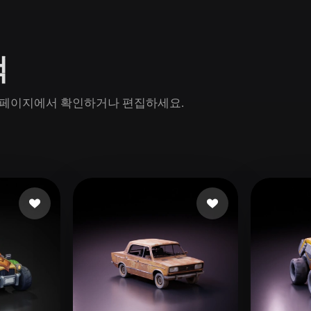
Game
n
Development
색
ce
VR/AR
Mechanical
모델 페이지에서 확인하거나 편집하세요.
Engineering
ot
Maya
3DS Max
ComfyUI
oon
Cel-Shaded
Fantasy
tric
Low Poly
Medieval