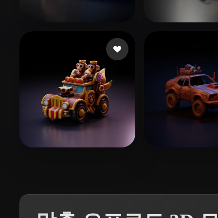
Organic
Photorealistic
Pixel
91 좋아요
27
Ricard Julien
Bakır Fırat
11 좋아요
6 좋아요
Ali Saad
Emm