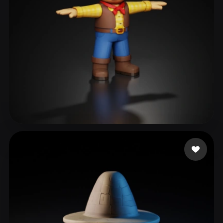
ComfyUI
21
스타일
Abstract
Anime
Cartoon
Cel-Shaded
Fantasy
Flat
Gothic
Hand-Painted
Industrial
Isometric
Low Poly
Medieval
Minimalist
Modern
Organic
Photorealistic
170 좋아요
DMRG
Pixel Art
Realistic
Retro
Stylized
Voxel