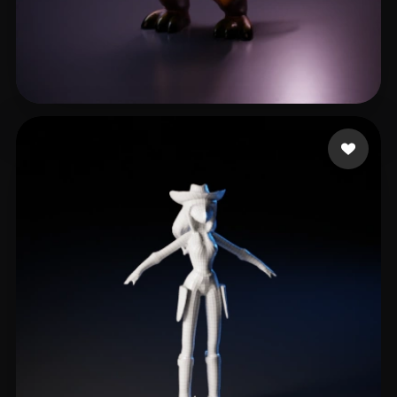
4 좋아요
Chevarria Jhosep