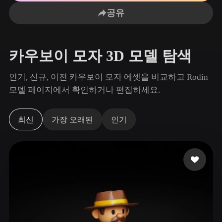
사용 사례
AI 이미지 리믹스
AI HDRI 생성기
3D 메시 편집기
공유
3D Printing
Animation
AI 이미지 향상 도구
3D 모델 검색 엔진
Game
Automotive
AI 텍스처 생성기
SVG to 3D 변환기
Development
Design
카우보이 모자 3D 모델 탐색
NFT Creation
E-commerce
인기, 신규, 이전 카우보이 모자 에셋을 비교하고 Rodin
Character
모델 페이지에서 확인하거나 편집하세요.
VR/AR
Design
Metaverse
Jewelry Design
최신
가장 오래된
인기
Mechanical
Engineering
플러그인
Blender
Unity
Unreal
Godot
Maya
3DS Max