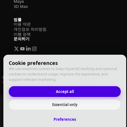
Maya
3D Max
법률
이용 약관
개인정보 처리방침
이행 정책
문의하기
Cookie preferences
We use essential cookies to keep Hyper3D working and optional
cookies to understand usage, improve the experience, and
© 2026 Deemos Corporation. 모든 권리 보유
support relevant marketing.
이용 약관
개인정보 처리방침
이행 정책
한국어
Accept all
Essential only
Preferences