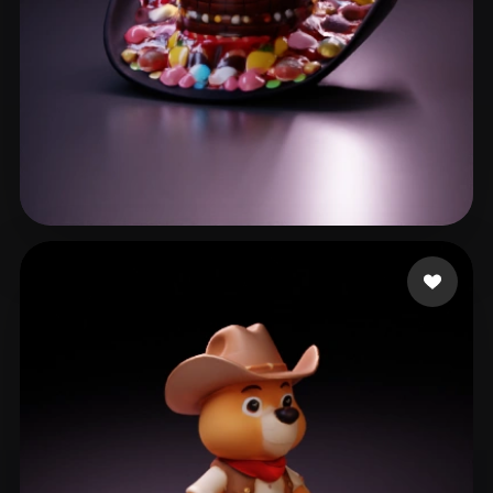
12 좋아요
Haddish Daveed