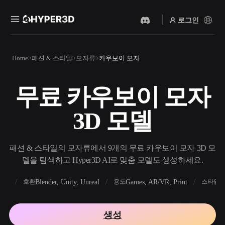
로그인
제품
Home
패션 & 스타일
모자류
카우보이 모자
기능
Rodin
ChatAvatar
API
무료 카우보이 모자
이미지를 3D로
텍스트를 3D로
요금
사진을 업로드하면 3D 오브
텍스트 프롬프트를 3D 오브
3D 모델
젝트를 바로 받아보세요.
젝트로 — 즉시 변환.
리소스
AI 비디오 생성기
AI 이미지 생성기
AI로 텍스트나 이미지에서
간단한 프롬프트로 고품질
패션 & 스타일의 모자류에서 9개의 무료 카우보이 모자 3D 모
영상을 만드세요.
비주얼을 생성하세요.
델을 탐색하고 Hyper3D AI로 맞춤 모델도 생성하세요.
커뮤니티
API
FBX
Blender, Unity, Unreal
Games, AR/VR, Print
R
호환
용도
스타일
우리의 크리에이티브 AI를
앱이나 워크플로에 연결하세
스토리
연구
블로그
요.
생성
OmniCraft