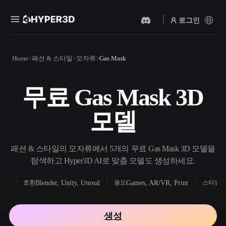
로그인
제품
Home
패션 & 스타일
모자류
Gas Mask
기능
Rodin
ChatAvatar
API
무료 Gas Mask 3D
이미지를 3D로
텍스트를 3D로
요금
사진을 업로드하면 3D 오브
텍스트 프롬프트를 3D 오브
모델
젝트를 바로 받아보세요.
젝트로 — 즉시 변환.
리소스
AI 비디오 생성기
AI 이미지 생성기
AI로 텍스트나 이미지에서
간단한 프롬프트로 고품질
패션 & 스타일의 모자류에서 5개의 무료 Gas Mask 3D 모델을
영상을 만드세요.
비주얼을 생성하세요.
탐색하고 Hyper3D AI로 맞춤 모델도 생성하세요.
커뮤니티
API
FBX
Blender, Unity, Unreal
Games, AR/VR, Print
R
호환
용도
스타일
우리의 크리에이티브 AI를
앱이나 워크플로에 연결하세
스토리
연구
블로그
요.
생성
OmniCraft