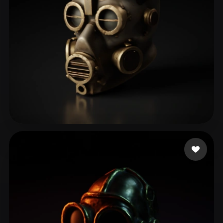
ComfyUI
21
스타일
Abstract
Anime
Cartoon
Cel-Shaded
Fantasy
Flat
Gothic
Hand-Painted
Industrial
Isometric
Low Poly
Medieval
Minimalist
Modern
Organic
Photorealistic
157 좋아요
biti
Pixel Art
Realistic
Retro
Stylized
Voxel