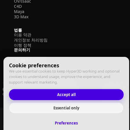
OV/Isaac
C4D
Maya
3D Max
법률
이용 약관
개인정보 처리방침
이행 정책
문의하기
Cookie preferences
We use essential cookies to keep Hyper3D working and optional
cookies to understand usage, improve the experience, and
support relevant marketing.
© 2026 Deemos Corporation. 모든 권리 보유
이용 약관
개인정보 처리방침
이행 정책
Accept all
한국어
Essential only
Preferences