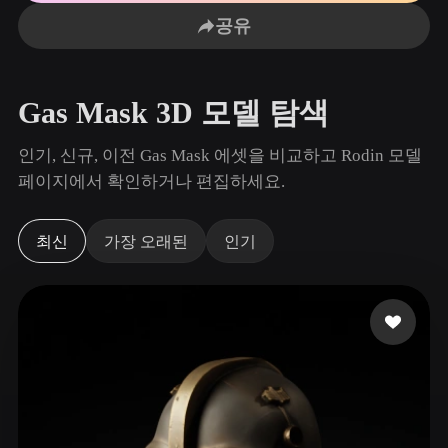
사용 사례
AI 이미지 리믹스
AI HDRI 생성기
3D 메시 편집기
공유
3D Printing
Animation
AI 이미지 향상 도구
3D 모델 검색 엔진
Game
Automotive
AI 텍스처 생성기
SVG to 3D 변환기
Development
Design
Gas Mask 3D 모델 탐색
NFT Creation
E-commerce
인기, 신규, 이전 Gas Mask 에셋을 비교하고 Rodin 모델
Character
페이지에서 확인하거나 편집하세요.
VR/AR
Design
Metaverse
Jewelry Design
최신
가장 오래된
인기
Mechanical
Engineering
플러그인
Blender
Unity
Unreal
Godot
Maya
3DS Max