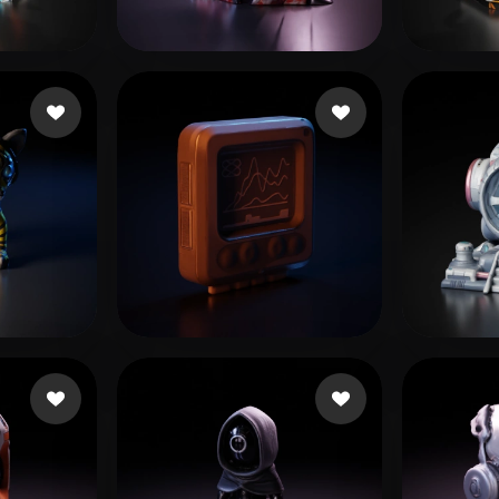
 Art
Realistic
Retro
253 좋아요
Ronnebaum Chad
mendo
32 좋아요
26 좋아요
thisna
Sarmi