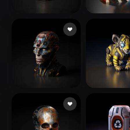
Organic
Photorealistic
Pixel
38 좋아요
29 좋아요
01
ttt
46 좋아요
Bonvicini Fabio
Zaw Ye Myint