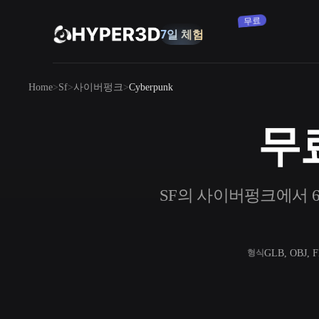
구독
제품
Home
Sf
사이버펑크
Cyberpunk
기능
Rodin
ChatAvatar
API
무료
이미지를 3D로
요금
사진을 업로드하면 3D 오브젝트를 바로
받아보세요.
리소스
SF의 사이버펑크에서 61개
AI 이미지 생성기
간단한 프롬프트로 고품질 비주얼을 생성
하세요.
커뮤니티
OmniCraft
GLB, OBJ, 
형식
AI 이미지 리믹스
AI 텍스처
스토리
연구
블로그
AI 이미지 향상 도구
AI HDRI