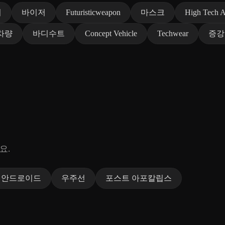
기
바이저
Futuristicweapon
마스크
High Tech 
i 차량
바디수트
Concept Vehicle
Techwear
증강
요.
 안드로이드
우주선
포스트 아포칼립스