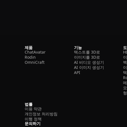
제품
기능
ChatAvatar
텍스트를 3D로
H
Rodin
이미지를 3D로
이
OmniCraft
AI 비디오 생성기
벡
AI 이미지 생성기
이
API
텍
R
메
모
형
법률
이용 약관
개인정보 처리방침
이행 정책
문의하기