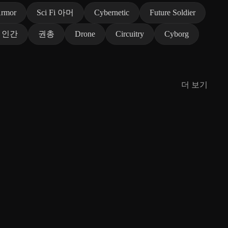
Armor
Sci Fi 아머
Cybernetic
Future Soldier
 인간
권총
Drone
Circuitry
Cyborg
더 보기