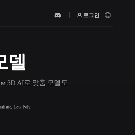
로그인
 모델
AI 비디오 생성기
AI로 텍스트나 이미지에서 영상을 만드세
요.
per3D AI로 맞춤 모델도
ealistic, Low Poly
3D 메시 편집기