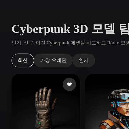
사용 사례
3D Printing
Animatio
Cyberpunk 3D 모델 
NFT Creation
E-commer
Jewelry
Metaverse
인기, 신규, 이전 Cyberpunk 에셋을 비교하고 Rodi
Design
플러그인
최신
가장 오래된
인기
Blender
Unity
Unreal
God
스타일
Abstract
Anime
Cart
Hand-Painted
Industrial
Isome