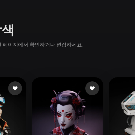
Game
n
Development
탐색
ce
VR/AR
Mechanical
n 모델 페이지에서 확인하거나 편집하세요.
Engineering
ot
Maya
3DS Max
ComfyUI
oon
Cel-Shaded
Fantasy
tric
Low Poly
Medieval