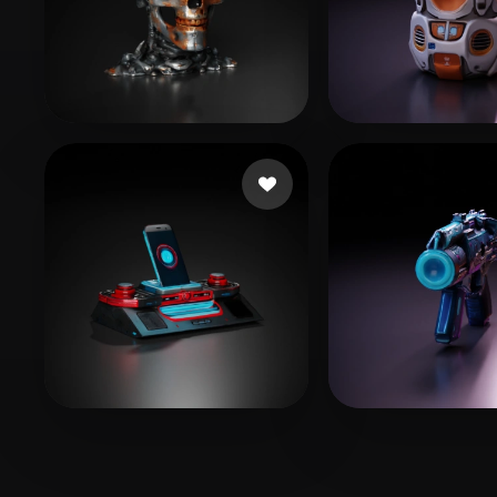
48 좋아요
30 좋아요
VALDEIGLESIAS JAIME
misi
19 좋아요
Hefni Wael
GUIN SHAR