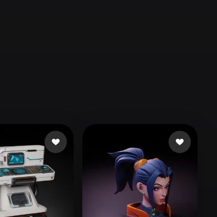
Automotive
Design
Character
Design
21
Flat
Gothic
Minimalist
Modern