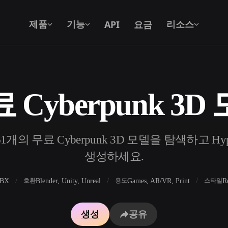
API
요금
제품
기능
리소스
 Cyberpunk 3D
텍스트를 3D로
텍스트 프롬프트를 3D 오브젝트로 — 즉
시 변환.
의 무료 Cyberpunk 3D 모델을 탐색하고 Hy
API
우리의 크리에이티브 AI를 앱이나 워크플
생성하세요.
로에 연결하세요.
FBX
Blender, Unity, Unreal
Games, AR/VR, Print
R
호환
용도
스타일
 생성기
3D 모델 검색 엔진
생성
공유
 생성기
SVG to 3D 변환기