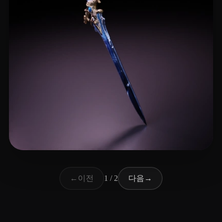
93 좋아요
Virzì Gianmarco
이전
다음
←
1 / 2
→