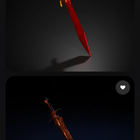
17 좋아요
Таджиковичанович Тад