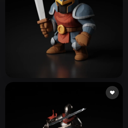
ComfyUI
21
스타일
Abstract
Anime
Cartoon
Cel-Shaded
Fantasy
Flat
Gothic
Hand-Painted
Industrial
Isometric
Low Poly
Medieval
Minimalist
Modern
Organic
Photorealistic
229 좋아요
varela eduardo
Pixel Art
Realistic
Retro
Stylized
Voxel