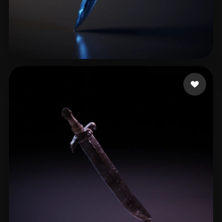
21 좋아요
leppänen kasper