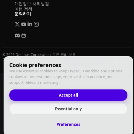
개인정보 처리방침
이행 정책
문의하기
© 2026 Deemos Corporation. 모든 권리 보유
이용 약관
개인정보 처리방침
이행 정책
한국어
Cookie preferences
We use essential cookies to keep Hyper3D working and optional
cookies to understand usage, improve the experience, and
support relevant marketing.
Accept all
Essential only
Preferences