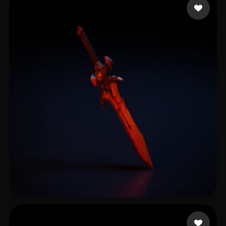
14 좋아요
Alencar Silvio