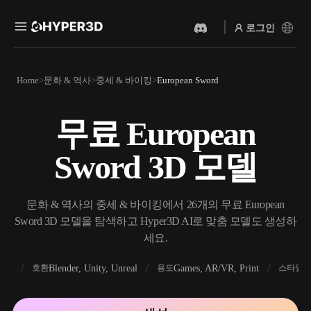
로그인
제품
Home
문화 & 역사
중세 & 바이킹
European Sword
기능
Rodin
ChatAvatar
API
무료 European
이미지를 3D로
텍스트를 3D로
요금
사진을 업로드하면 3D 오브
텍스트 프롬프트를 3D 오브
Sword 3D 모델
젝트를 바로 받아보세요.
젝트로 — 즉시 변환.
리소스
AI 비디오 생성기
AI 이미지 생성기
AI로 텍스트나 이미지에서
간단한 프롬프트로 고품질
문화 & 역사의 중세 & 바이킹에서 26개의 무료 European
영상을 만드세요.
비주얼을 생성하세요.
Sword 3D 모델을 탐색하고 Hyper3D AI로 맞춤 모델도 생성하
커뮤니티
세요.
API
우리의 크리에이티브 AI를
앱이나 워크플로에 연결하세
FBX
Blender, Unity, Unreal
Games, AR/VR, Print
R
호환
용도
스타일
스토리
연구
블로그
요.
OmniCraft