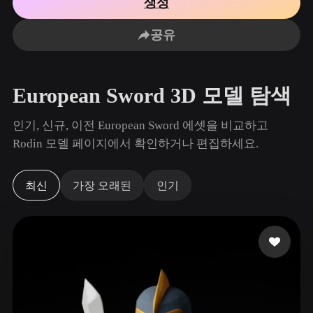
생성
사용 사례
AI 이미지 리믹스
AI HDRI 생성기
3D 메시 편집기
3D Printing
Animation
공유
AI 이미지 향상 도구
3D 모델 검색 엔진
Game
Automotive
AI 텍스처 생성기
SVG to 3D 변환기
Development
Design
European Sword 3D 모델 탐색
NFT Creation
E-commerce
Character
인기, 신규, 이전 European Sword 에셋을 비교하고
VR/AR
Design
Rodin 모델 페이지에서 확인하거나 편집하세요.
Metaverse
Jewelry Design
최신
가장 오래된
인기
Mechanical
Engineering
플러그인
Blender
Unity
Unreal
Godot
Maya
3DS Max