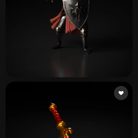
207 좋아요
eEhyQx