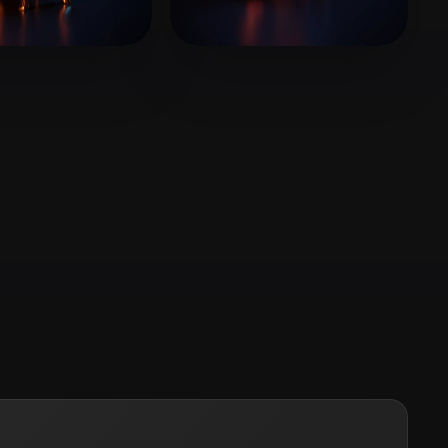
Stylized
Voxel
8 좋아요
7 좋아요
 Yongbeom
Gunes Harun