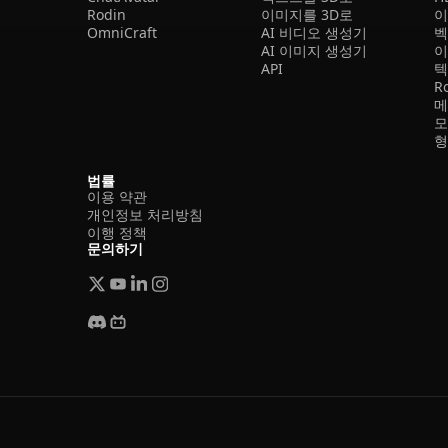
Rodin
이미지를 3D로
이
OmniCraft
AI 비디오 생성기
벡
AI 이미지 생성기
이
API
텍
R
메
모
형
법률
이용 약관
개인정보 처리방침
이행 정책
문의하기