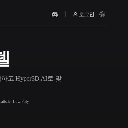
로그인
델
AI 비디오 생성기
AI로 텍스트나 이미지에서 영상을 만드세
요.
 Hyper3D AI로 맞
ealistic, Low Poly
3D 메시 편집기