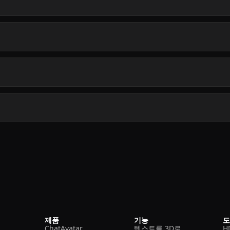
제품
기능
ChatAvatar
텍스트를 3D로
H