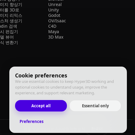
미지 향상기
Unreal
터를 3D로
Unity
미지 리믹스
Godot
스처 생성기
OV/Isaac
odin 검색
C4D
시 편집기
Maya
델 뷰어
3D Max
식 변환기
Cookie preferences
We use essential cookies to keep Hyper3D working and
optional cookies to understand usage, improve the
experience, and support relevant marketing.
Accept all
Essential only
Preferences
한국어
이용 약관
개인정보 처리방침
이행 정책