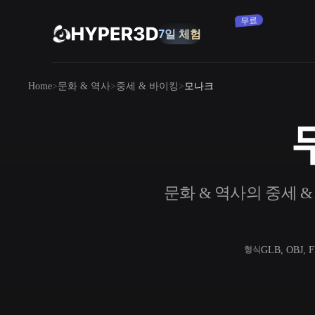
구독
제품
Home
문화 & 역사
중세 & 바이킹
모나크
기능
Rodin
ChatAvatar
API
이미지를 3D로
요금
사진을 업로드하면 3D 오브젝트를 바로
받아보세요.
리소스
문화 & 역사의 중세 &
AI 이미지 생성기
간단한 프롬프트로 고품질 비주얼을 생성
하세요.
커뮤니티
OmniCraft
GLB, OBJ, 
형식
AI 이미지 리믹스
AI 텍스처
스토리
연구
블로그
AI 이미지 향상 도구
AI HDRI