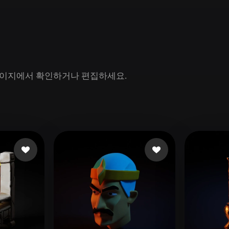
Game
n
Development
ce
VR/AR
Mechanical
델 페이지에서 확인하거나 편집하세요.
Engineering
ot
Maya
3DS Max
ComfyUI
oon
Cel-Shaded
Fantasy
tric
Low Poly
Medieval