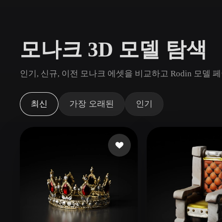
사용 사례
3D Printing
Animatio
모나크 3D 모델 탐색
NFT Creation
E-commer
Jewelry
Metaverse
인기, 신규, 이전 모나크 에셋을 비교하고 Rodin 모
Design
플러그인
최신
가장 오래된
인기
Blender
Unity
Unreal
God
스타일
Abstract
Anime
Cart
Hand-Painted
Industrial
Isome