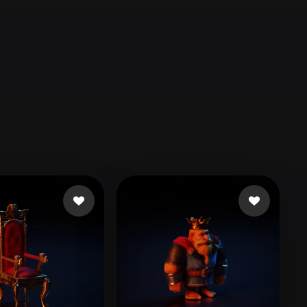
Automotive
Design
Character
Design
21
Flat
Gothic
Minimalist
Modern