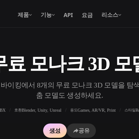
API
요금
제품
기능
리소스
무료 모나크 3D 모
텍스트를 3D로
텍스트 프롬프트를 3D 오브젝트로 — 즉
시 변환.
 바이킹에서 8개의 무료 모나크 3D 모델을 탐색하고
API
우리의 크리에이티브 AI를 앱이나 워크플
춤 모델도 생성하세요.
로에 연결하세요.
FBX
Blender, Unity, Unreal
Games, AR/VR, Print
R
호환
용도
스타일
 생성기
3D 모델 검색 엔진
생성
공유
 생성기
SVG to 3D 변환기