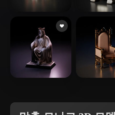
Organic
Photorealistic
Pixel
93 좋아요
DUMONSTER DG
Bru Guillaume
5 좋아요
17 좋
Mora Carlos
Pronoia