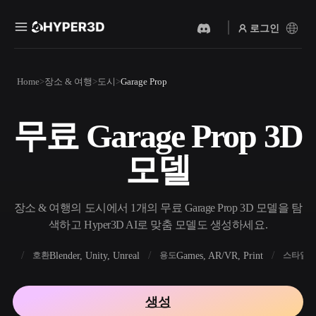
로그인
제품
Home
장소 & 여행
도시
Garage Prop
기능
Rodin
ChatAvatar
API
무료 Garage Prop 3D
이미지를 3D로
텍스트를 3D로
요금
사진을 업로드하면 3D 오브
텍스트 프롬프트를 3D 오브
모델
젝트를 바로 받아보세요.
젝트로 — 즉시 변환.
리소스
AI 비디오 생성기
AI 이미지 생성기
AI로 텍스트나 이미지에서
간단한 프롬프트로 고품질
장소 & 여행의 도시에서 1개의 무료 Garage Prop 3D 모델을 탐
영상을 만드세요.
비주얼을 생성하세요.
색하고 Hyper3D AI로 맞춤 모델도 생성하세요.
커뮤니티
API
FBX
Blender, Unity, Unreal
Games, AR/VR, Print
R
호환
용도
스타일
우리의 크리에이티브 AI를
앱이나 워크플로에 연결하세
스토리
연구
블로그
요.
생성
OmniCraft