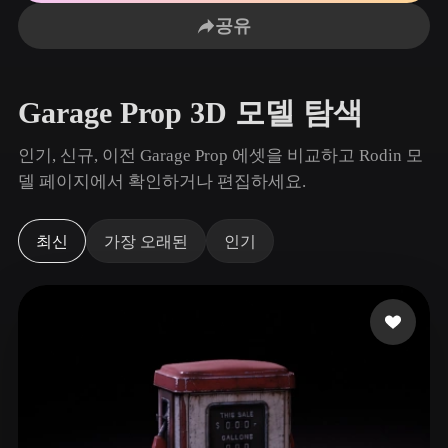
사용 사례
AI 이미지 리믹스
AI HDRI 생성기
3D 메시 편집기
공유
3D Printing
Animation
AI 이미지 향상 도구
3D 모델 검색 엔진
Game
Automotive
AI 텍스처 생성기
SVG to 3D 변환기
Development
Design
Garage Prop 3D 모델 탐색
NFT Creation
E-commerce
인기, 신규, 이전 Garage Prop 에셋을 비교하고 Rodin 모
Character
델 페이지에서 확인하거나 편집하세요.
VR/AR
Design
Metaverse
Jewelry Design
최신
가장 오래된
인기
Mechanical
Engineering
플러그인
Blender
Unity
Unreal
Godot
Maya
3DS Max