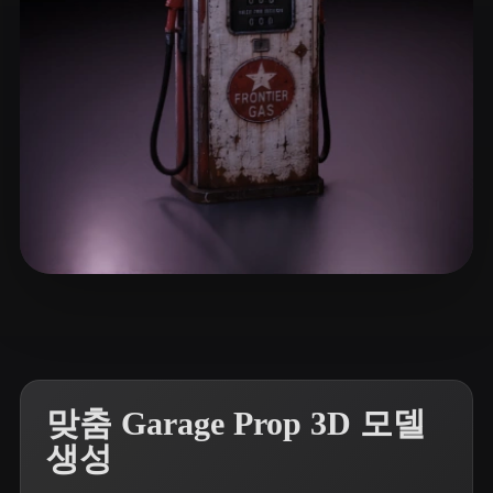
ComfyUI
21
스타일
Abstract
Anime
Cartoon
Cel-Shaded
Fantasy
Flat
Gothic
Hand-Painted
Industrial
Isometric
Low Poly
Medieval
Minimalist
Modern
Organic
Photorealistic
3 좋아요
Lanphere Robert
Pixel Art
Realistic
Retro
Stylized
Voxel
맞춤 Garage Prop 3D 모델
생성