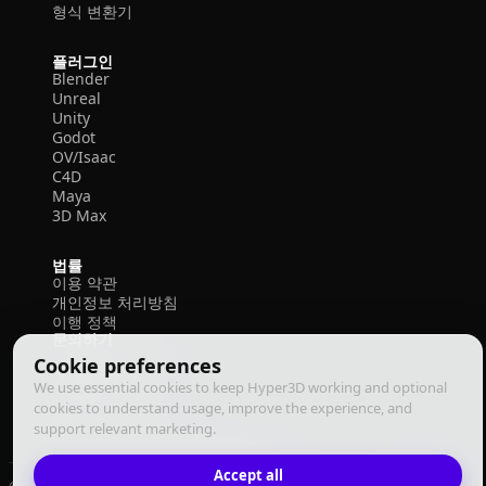
형식 변환기
플러그인
Blender
Unreal
Unity
Godot
OV/Isaac
C4D
Maya
3D Max
법률
이용 약관
개인정보 처리방침
이행 정책
문의하기
Cookie preferences
We use essential cookies to keep Hyper3D working and optional
cookies to understand usage, improve the experience, and
support relevant marketing.
Accept all