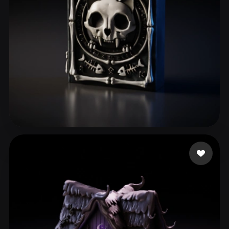
ComfyUI
21
스타일
Abstract
Anime
Cartoon
Cel-Shaded
Fantasy
Flat
Gothic
Hand-Painted
Industrial
Isometric
Low Poly
Medieval
Minimalist
Modern
Organic
Photorealistic
60 좋아요
Ferreira Victor Lima
Pixel Art
Realistic
Retro
Stylized
Voxel