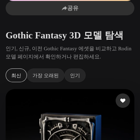
사용 사례
AI 이미지 리믹스
AI HDRI 생성기
3D 메시 편집기
공유
3D Printing
Animation
AI 이미지 향상 도구
3D 모델 검색 엔진
Game
Automotive
AI 텍스처 생성기
SVG to 3D 변환기
Development
Design
Gothic Fantasy 3D 모델 탐색
NFT Creation
E-commerce
인기, 신규, 이전 Gothic Fantasy 에셋을 비교하고 Rodin
Character
모델 페이지에서 확인하거나 편집하세요.
VR/AR
Design
Metaverse
Jewelry Design
최신
가장 오래된
인기
Mechanical
Engineering
플러그인
Blender
Unity
Unreal
Godot
Maya
3DS Max