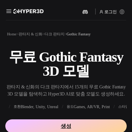
로그인
제품
Home
판타지 & 신화
다크 판타지
Gothic Fantasy
기능
Rodin
ChatAvatar
API
무료 Gothic Fantasy
이미지를 3D로
텍스트를 3D로
요금
사진을 업로드하면 3D 오브
텍스트 프롬프트를 3D 오브
3D 모델
젝트를 바로 받아보세요.
젝트로 — 즉시 변환.
리소스
AI 비디오 생성기
AI 이미지 생성기
AI로 텍스트나 이미지에서
간단한 프롬프트로 고품질
판타지 & 신화의 다크 판타지에서 15개의 무료 Gothic Fantasy
영상을 만드세요.
비주얼을 생성하세요.
3D 모델을 탐색하고 Hyper3D AI로 맞춤 모델도 생성하세요.
커뮤니티
API
FBX
Blender, Unity, Unreal
Games, AR/VR, Print
R
호환
용도
스타일
우리의 크리에이티브 AI를
앱이나 워크플로에 연결하세
스토리
연구
블로그
요.
생성
OmniCraft