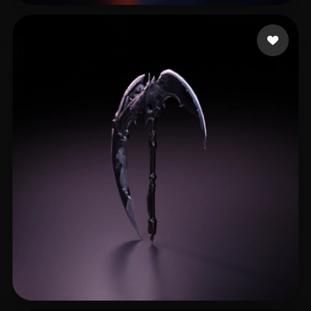
13 좋아요
RiotingSpectre