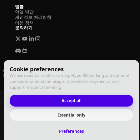
법률
이용 약관
개인정보 처리방침
이행 정책
문의하기
Cookie preferences
© 2026 Deemos Corporation. 모든 권리 보유
We use essential cookies to keep Hyper3D working and optional
이용 약관
개인정보 처리방침
이행 정책
한국어
cookies to understand usage, improve the experience, and
support relevant marketing.
Accept all
Essential only
Preferences