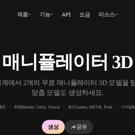
API
요금
제품
기능
리소스
 매니퓰레이터 3D
텍스트를 3D로
텍스트 프롬프트를 3D 오브젝트로 — 즉
시 변환.
계에서 2개의 무료 매니퓰레이터 3D 모델을 탐색
API
우리의 크리에이티브 AI를 앱이나 워크플
맞춤 모델도 생성하세요.
로에 연결하세요.
FBX
Blender, Unity, Unreal
Games, AR/VR, Print
R
호환
용도
스타일
 생성기
3D 모델 검색 엔진
생성
공유
 생성기
SVG to 3D 변환기