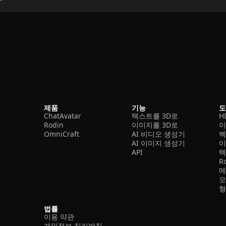
제품
기능
ChatAvatar
텍스트를 3D로
H
Rodin
이미지를 3D로
이
OmniCraft
AI 비디오 생성기
벡
AI 이미지 생성기
이
API
텍
R
메
모
형
법률
이용 약관
개인정보 처리방침