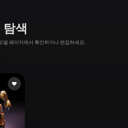
Game
n
Development
 탐색
ce
VR/AR
Mechanical
n 모델 페이지에서 확인하거나 편집하세요.
Engineering
ot
Maya
3DS Max
ComfyUI
oon
Cel-Shaded
Fantasy
tric
Low Poly
Medieval