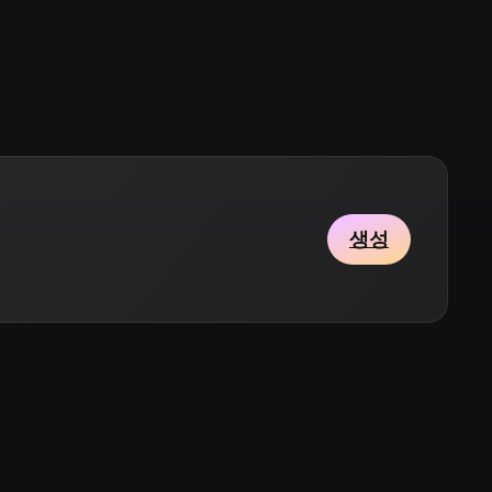
Stylized
Voxel
생성