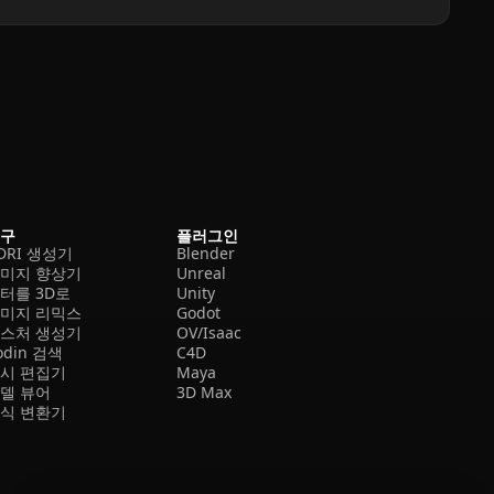
도구
플러그인
DRI 생성기
Blender
미지 향상기
Unreal
터를 3D로
Unity
미지 리믹스
Godot
스처 생성기
OV/Isaac
odin 검색
C4D
시 편집기
Maya
델 뷰어
3D Max
식 변환기