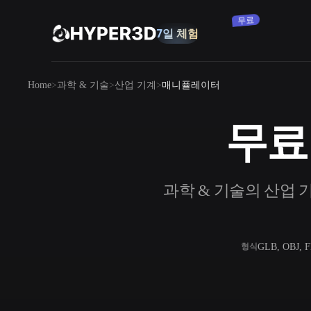
무료
7일 체험
제품
Home
과학 & 기술
산업 기계
매니퓰레이터
기능
Rodin
ChatAvatar
API
무료
이미지를 3D로
요금
사진을 업로드하면 3D 오브젝트를 바로
받아보세요.
리소스
과학 & 기술의 산업 기
AI 이미지 생성기
간단한 프롬프트로 고품질 비주얼을 생성
하세요.
커뮤니티
OmniCraft
GLB, OBJ, 
형식
AI 이미지 리믹스
AI 텍스처
스토리
연구
블로그
AI 이미지 향상 도구
AI HDRI