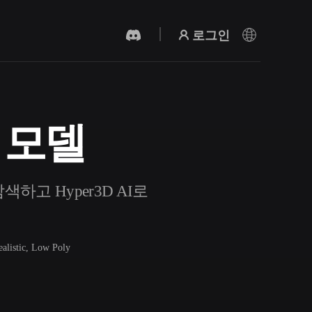
로그인
 모델
AI 비디오 생성기
AI로 텍스트나 이미지에서 영상을 만드세
요.
하고 Hyper3D AI로
ealistic, Low Poly
3D 메시 편집기