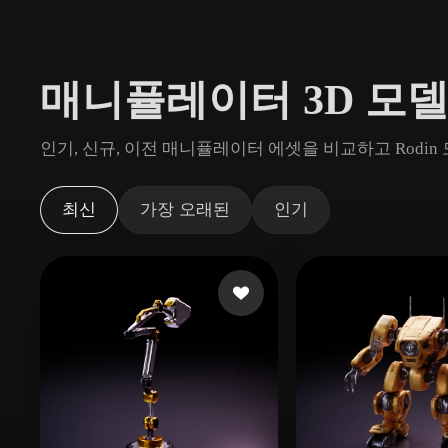
사용 사례
3D Printing
Animatio
매니퓰레이터 3D 모델
NFT Creation
E-commer
Jewelry
Metaverse
인기, 신규, 이전 매니퓰레이터 에셋을 비교하고 Rodi
Design
플러그인
최신
가장 오래된
인기
Blender
Unity
Unreal
God
스타일
Abstract
Anime
Cart
Hand-Painted
Industrial
Isome