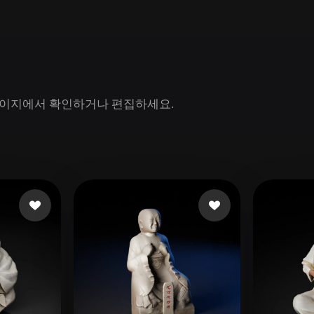
Game
n
Development
ce
VR/AR
Mechanical
델 페이지에서 확인하거나 편집하세요.
Engineering
ot
Maya
3DS Max
ComfyUI
oon
Cel-Shaded
Fantasy
tric
Low Poly
Medieval