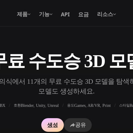
API
요금
제품
기능
리소스
무료 수도승 3D 모
텍스트를 3D로
텍스트 프롬프트를 3D 오브젝트로 — 즉
시 변환.
의식에서 11개의 무료 수도승 3D 모델을 탐색하고
API
우리의 크리에이티브 AI를 앱이나 워크플
모델도 생성하세요.
로에 연결하세요.
FBX
Blender, Unity, Unreal
Games, AR/VR, Print
R
호환
용도
스타일
 생성기
3D 모델 검색 엔진
생성
공유
 생성기
SVG to 3D 변환기