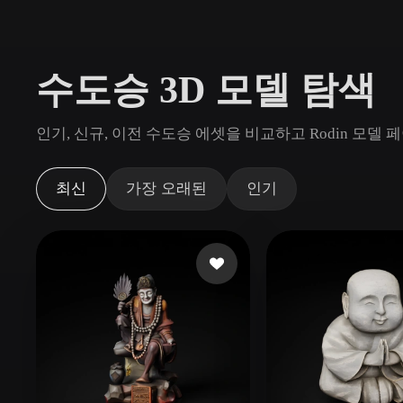
사용 사례
3D Printing
Animatio
수도승 3D 모델 탐색
NFT Creation
E-commer
Jewelry
Metaverse
인기, 신규, 이전 수도승 에셋을 비교하고 Rodin 모
Design
플러그인
최신
가장 오래된
인기
Blender
Unity
Unreal
God
스타일
Abstract
Anime
Cart
Hand-Painted
Industrial
Isome