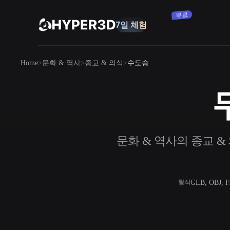
구독
7일 체험
무료
제품
Home
문화 & 역사
종교 & 의식
수도승
기능
Rodin
ChatAvatar
API
이미지를 3D로
요금
사진을 업로드하면 3D 오브젝트를 바로
받아보세요.
리소스
문화 & 역사의 종교 & 
AI 이미지 생성기
간단한 프롬프트로 고품질 비주얼을 생성
하세요.
커뮤니티
OmniCraft
GLB, OBJ, 
형식
AI 이미지 리믹스
AI 텍스처
스토리
연구
블로그
AI 이미지 향상 도구
AI HDRI