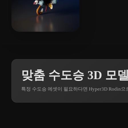
3 좋아요
eEhyQx
맞춤 수도승 3D 모
특정 수도승 에셋이 필요하다면 Hyper3D Rodi