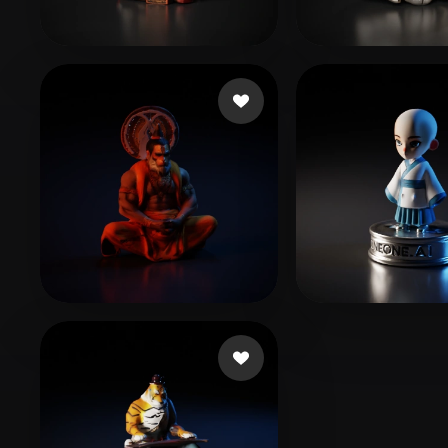
Organic
Photorealistic
Pixel
10 좋아요
137
Grace
Kessi Dila
31 좋아요
任 俊杰
7 좋아
Abhishek