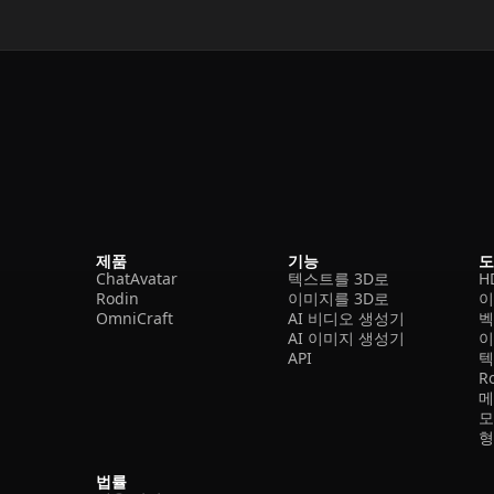
제품
기능
ChatAvatar
텍스트를 3D로
H
Rodin
이미지를 3D로
이
OmniCraft
AI 비디오 생성기
벡
AI 이미지 생성기
이
API
텍
R
메
모
형
법률