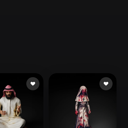
Automotive
Design
Character
Design
21
Flat
Gothic
Minimalist
Modern