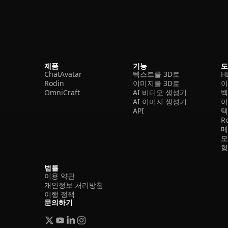
제품
기능
ChatAvatar
텍스트를 3D로
H
Rodin
이미지를 3D로
이
OmniCraft
AI 비디오 생성기
벡
AI 이미지 생성기
이
API
텍
R
메
모
형
법률
이용 약관
개인정보 처리방침
이행 정책
문의하기