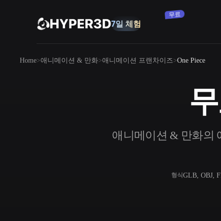
무료
7일 체험
제품
Home
애니메이션 & 만화
애니메이션 프랜차이즈
One Piece
기능
Rodin
ChatAvatar
API
무료
이미지를 3D로
요금
사진을 업로드하면 3D 오브젝트를 바로
받아보세요.
리소스
애니메이션 & 만화의 애
AI 이미지 생성기
간단한 프롬프트로 고품질 비주얼을 생성
하세요.
커뮤니티
OmniCraft
GLB, OBJ, 
형식
AI 이미지 리믹스
AI 텍스처
스토리
연구
블로그
AI 이미지 향상 도구
AI HDRI