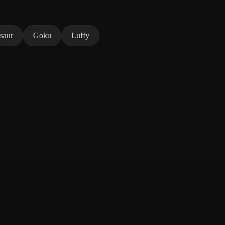
saur
Goku
Luffy