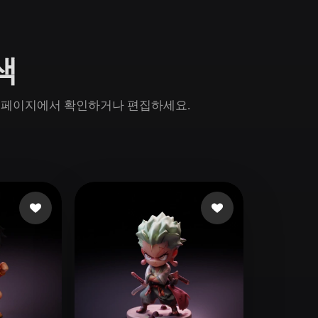
Game
n
Development
탐색
ce
VR/AR
Mechanical
n 모델 페이지에서 확인하거나 편집하세요.
Engineering
ot
Maya
3DS Max
ComfyUI
oon
Cel-Shaded
Fantasy
tric
Low Poly
Medieval