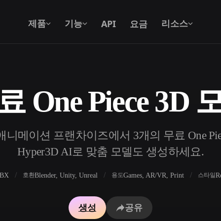
API
요금
제품
기능
리소스
 One Piece 3D
텍스트를 3D로
텍스트 프롬프트를 3D 오브젝트로 — 즉
시 변환.
니메이션 프랜차이즈에서 3개의 무료 One Pie
API
우리의 크리에이티브 AI를 앱이나 워크플
Hyper3D AI로 맞춤 모델도 생성하세요.
로에 연결하세요.
FBX
Blender, Unity, Unreal
Games, AR/VR, Print
R
호환
용도
스타일
 생성기
3D 모델 검색 엔진
생성
공유
 생성기
SVG to 3D 변환기