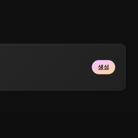
Stylized
Voxel
생성