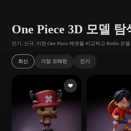
사용 사례
3D Printing
Animatio
One Piece 3D 모델 
NFT Creation
E-commer
Jewelry
Metaverse
인기, 신규, 이전 One Piece 에셋을 비교하고 Rodi
Design
플러그인
최신
가장 오래된
인기
Blender
Unity
Unreal
God
스타일
Abstract
Anime
Cart
Hand-Painted
Industrial
Isome