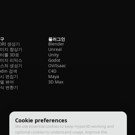
도구
플러그인
DRI 생성기
Blender
미지 향상기
Unreal
터를 3D로
Unity
미지 리믹스
Godot
스처 생성기
OV/Isaac
odin 검색
C4D
시 편집기
Maya
델 뷰어
3D Max
식 변환기
Cookie preferences
We use essential cookies to keep Hyper3D working and
optional cookies to understand usage, improve the