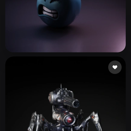
79 좋아요
Zhakiinova Akku