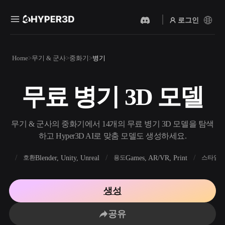
로그인
제품
Home
무기 & 군사
중화기
병기
기능
Rodin
ChatAvatar
API
무료 병기 3D 모델
이미지를 3D로
텍스트를 3D로
요금
사진을 업로드하면 3D 오브
텍스트 프롬프트를 3D 오브
젝트를 바로 받아보세요.
젝트로 — 즉시 변환.
리소스
무기 & 군사의 중화기에서 14개의 무료 병기 3D 모델을 탐색
AI 비디오 생성기
AI 이미지 생성기
하고 Hyper3D AI로 맞춤 모델도 생성하세요.
AI로 텍스트나 이미지에서
간단한 프롬프트로 고품질
영상을 만드세요.
비주얼을 생성하세요.
FBX
Blender, Unity, Unreal
Games, AR/VR, Print
R
호환
용도
스타일
커뮤니티
API
우리의 크리에이티브 AI를
생성
앱이나 워크플로에 연결하세
스토리
연구
블로그
요.
공유
OmniCraft