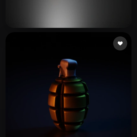
33 좋아요
Wraczlavski Herbert