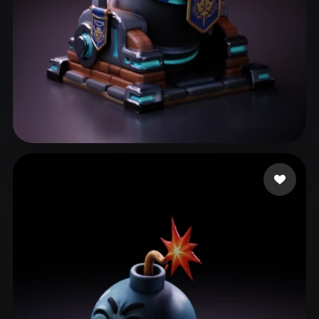
ComfyUI
21
스타일
Abstract
Anime
Cartoon
Cel-Shaded
Fantasy
Flat
Gothic
Hand-Painted
Industrial
Isometric
Low Poly
Medieval
44 좋아요
BugFix Main
Minimalist
Modern
Organic
Photorealistic
Pixel Art
Realistic
Retro
Stylized
Voxel