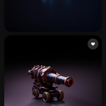
35 좋아요
Haddish Daveed