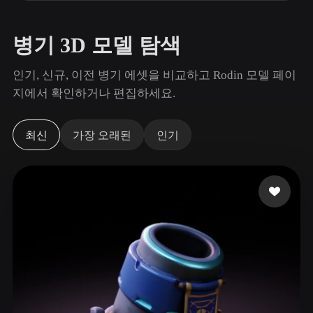
사용 사례
AI 이미지 리믹스
AI HDRI 생성기
3D 메시 편집기
3D Printing
Animation
AI 이미지 향상 도구
3D 모델 검색 엔진
병기 3D 모델 탐색
Game
Automotive
AI 텍스처 생성기
SVG to 3D 변환기
Development
Design
인기, 신규, 이전 병기 에셋을 비교하고 Rodin 모델 페이
지에서 확인하거나 편집하세요.
NFT Creation
E-commerce
Character
VR/AR
Design
최신
가장 오래된
인기
Metaverse
Jewelry Design
Mechanical
Engineering
플러그인
Blender
Unity
Unreal
Godot
Maya
3DS Max