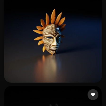
24 点赞
K H Shamsudheen