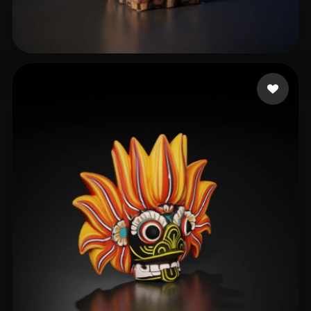
113 点赞
JCascadas