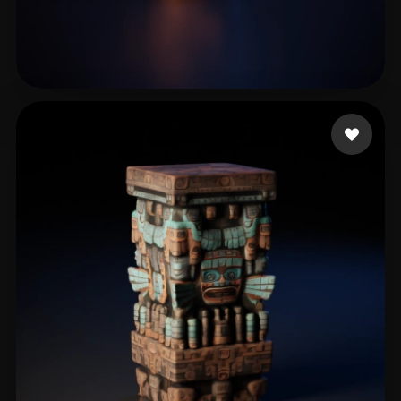
45 点赞
Rickyking9059