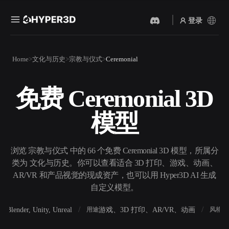
登录
产品
Home
文化与历史
宗教与仪式
Ceremonial
功能
Rodin
ChatAvatar
API
免费 Ceremonial 3D
图片转 3D
文本转 3D
定价
上传一张图片，即刻获得 3D
从文字提示到 3D 物体 ——
模型
物体。
即刻完成。
资源
AI 视频生成器
AI 图片生成器
用 AI 从文字或图片创作视
用一句简单提示生成高质量
浏览 宗教与仪式 中的 66 个免费 Ceremonial 3D 模型，所属分
频。
视觉内容。
类为 文化与历史。你可以查看适合 3D 打印、游戏、动画、
社区
AR/VR 和产品视觉的现成资产，也可以用 Hyper3D AI 生成
API
自定义模型。
将我们的创意 AI 接入你的应
用或工作流。
故事
研究
博客
Blender, Unity, Unreal
游戏、3D 打印、AR/VR、动画
写
软件
用途
风格
OmniCraft