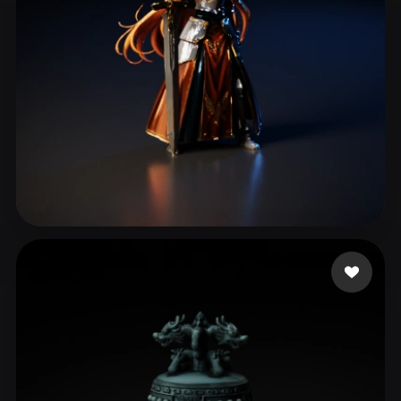
160 点赞
McLaughlin Rhoe