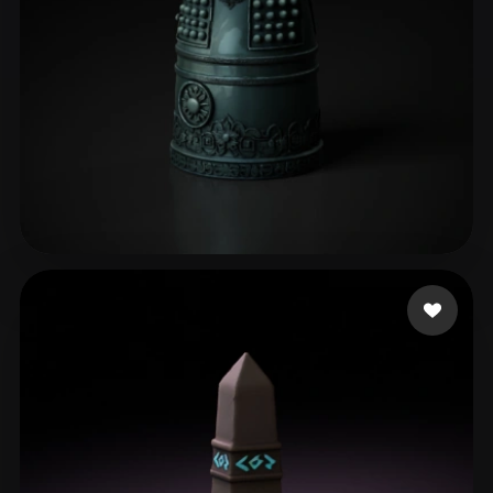
42 点赞
Project Twokang