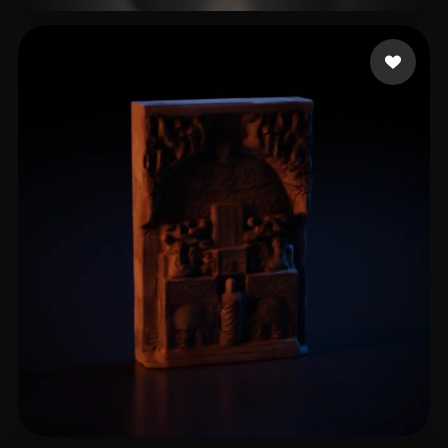
32 点赞
Gruber Bruno