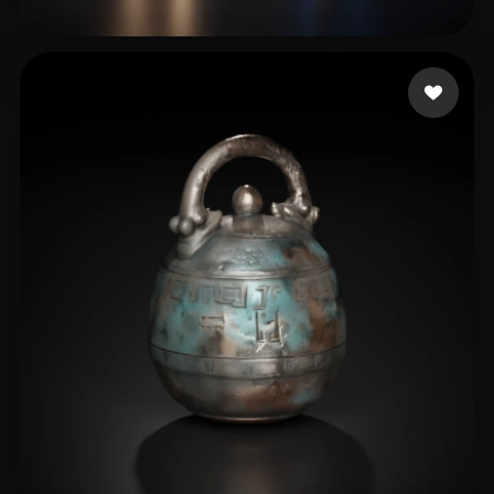
33 点赞
bohorquez jose