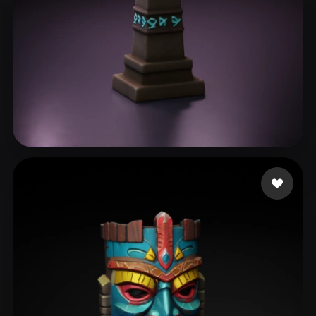
131 点赞
Khimmer Frau