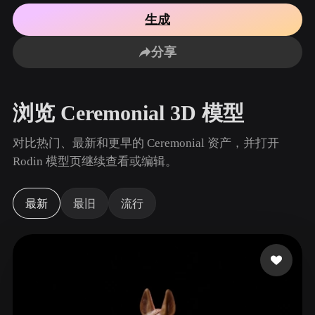
用例
AI 图像重混
AI HDRI 生成器
3D 网格 편집기
生成
3D Printing
Animation
AI 图像增强器
3D 模型搜索引擎
分享
Game
Automotive
AI 纹理生成器
SVG 转 3D 转换器
Development
Design
NFT Creation
E-commerce
浏览 Ceremonial 3D 模型
Character
VR/AR
Design
对比热门、最新和更早的 Ceremonial 资产，并打开
Metaverse
Jewelry Design
Rodin 模型页继续查看或编辑。
Mechanical
Engineering
最新
最旧
流行
插件
Blender
Unity
Unreal
Godot
Maya
3DS Max