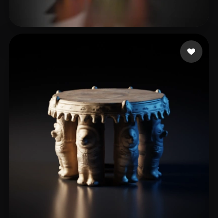
43 点赞
Enushan Naveen