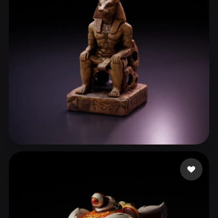
ComfyUI
21
风格
Abstract
Anime
Cartoon
Cel-Shaded
Fantasy
Flat
Gothic
Hand-Painted
Industrial
Isometric
Low Poly
Medieval
Minimalist
Modern
Organic
Photorealistic
Pixel Art
Realistic
Retro
Stylized
張 伯睿
23 点赞
Voxel