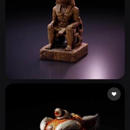
ComfyUI
21
スタイル
Abstract
Anime
Cartoon
Cel-Shaded
Fantasy
Flat
Gothic
Hand-Painted
Industrial
Isometric
Low Poly
Medieval
Minimalist
Modern
Organic
Photorealistic
張 伯睿
23 いいね
Pixel Art
Realistic
Retro
Stylized
Voxel