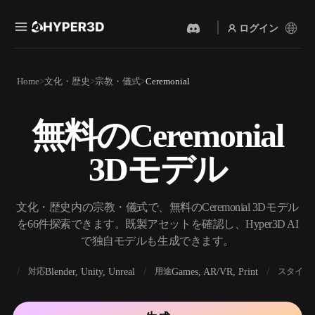
ログイン
製品
Home
文化・歴史
宗教・儀式
Ceremonial
機能
Rodin
ChatAvatar
API
無料のCeremonial
画像から 3D
テキストから 3D
料金
写真をアップロードするだ
テキストプロンプトから3D
けで、3Dオブジェクトが瞬
3Dモデル
オブジェクトへ — 瞬時に。
時に完成。
リソース
AI 画像生成
AI 動画生成
シンプルなプロンプトか
テキストや画像から、AIで
文化・歴史内の宗教・儀式で、無料のCeremonial 3Dモデル
ら、高品質なビジュアルを
動画を作成。
生成。
を66件探索できます。既製アセットを確認し、Hyper3D AI
コミュニティ
で独自モデルも生成できます。
API
私たちのクリエイティブAI
を、あなたのアプリやワー
BX
Blender, Unity, Unreal
Games, AR/VR, Print
対応
用途
スタイル
ストーリー
研究
ブログ
クフローに組み込みましょ
う。
OmniCraft