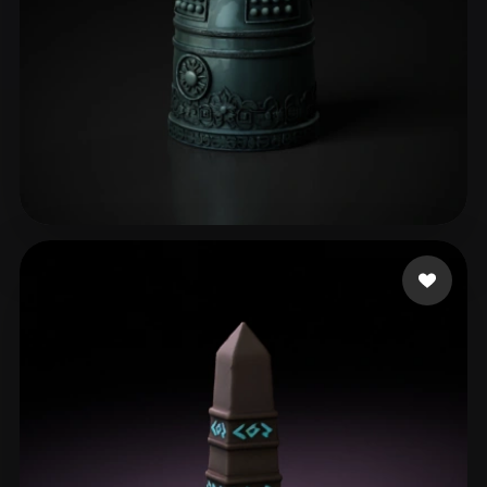
42 いいね
Project Twokang