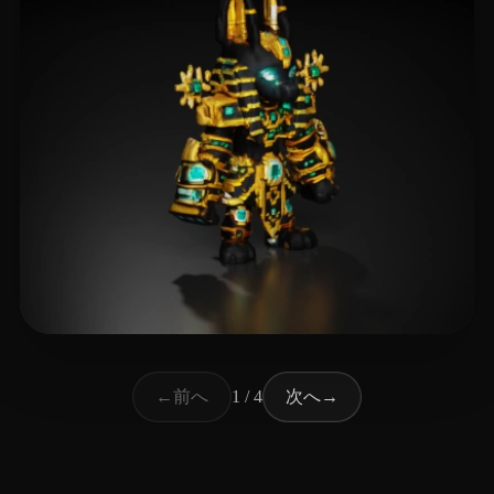
19 いいね
Pierce Jeremy
前へ
次へ
←
1 / 4
→