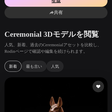
生成
ユースケース
AI画像リミックス
AI HDRIジェネレーター
3Dメッ
3D Printing
Animation
共有
AI画像エンハンサー
3Dモデル検索エンジン
Game
Automotive
Development
Design
AIテクスチャジェネレーター
SVGから3Dへの変換ツール
Ceremonial 3Dモデルを閲覧
NFT Creation
E-commerce
Character
人気、新着、過去のCeremonialアセットを比較し、
VR/AR
Design
Rodinページで確認や編集を続けられます。
Metaverse
Jewelry Design
新着
最も古い
人気
Mechanical
Engineering
プラグイン
Blender
Unity
Unreal
Godot
Maya
3DS Max