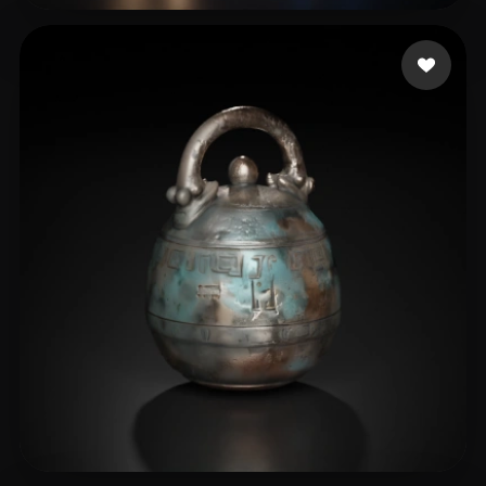
33 いいね
bohorquez jose