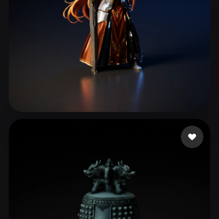
160 いいね
McLaughlin Rhoe