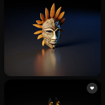
24 いいね
K H Shamsudheen