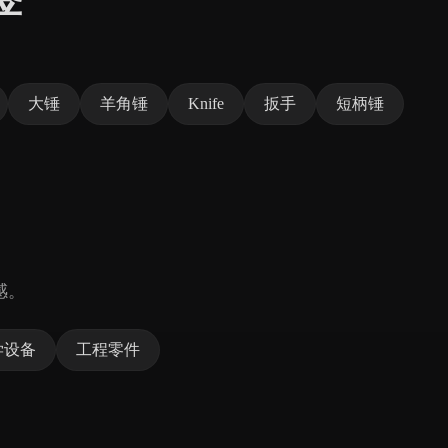
大锤
羊角锤
Knife
扳手
短柄锤
感。
学设备
工程零件