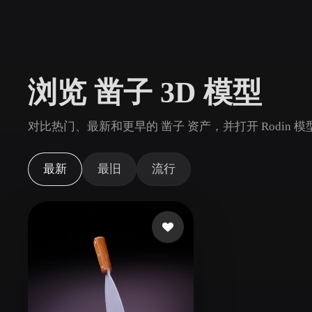
用例
3D Printing
Animatio
NFT Creation
E-commer
浏览 凿子 3D 模型
Jewelry
Metaverse
Design
对比热门、最新和更早的 凿子 资产，并打开 Rodin
插件
Blender
Unity
Unreal
God
最新
最旧
流行
风格
Abstract
Anime
Cart
Hand-Painted
Industrial
Isome