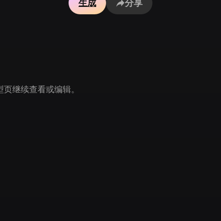
生成
分享
Game
n
Development
ce
VR/AR
Mechanical
Engineering
 模型页继续查看或编辑。
ot
Maya
3DS Max
ComfyUI
oon
Cel-Shaded
Fantasy
tric
Low Poly
Medieval