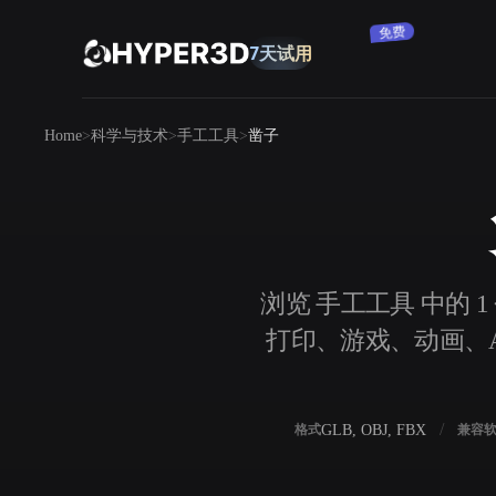
免费
7天试用
产品
Home
科学与技术
手工工具
凿子
功能
Rodin
ChatAvatar
API
图片转 3D
定价
上传一张图片，即刻获得 3D 物体。
资源
浏览 手工工具 中的 
AI 图片生成器
打印、游戏、动画、AR
用一句简单提示生成高质量视觉内容。
社区
OmniCraft
GLB, OBJ, FBX
格式
兼容
AI 图像重混
AI 纹理生成器
故事
研究
博客
AI 图像增强器
AI HDRI 生成