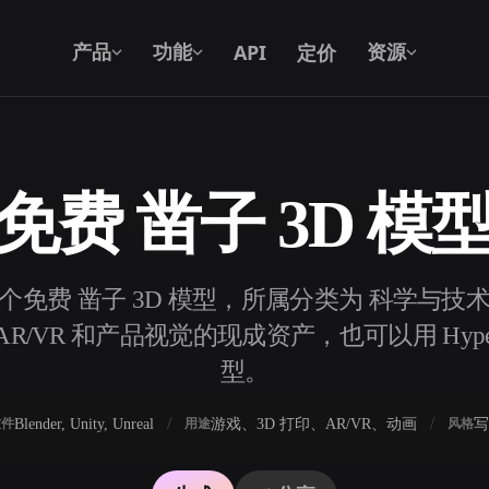
API
定价
产品
功能
资源
免费 凿子 3D 模
文本转 3D
从文字提示到 3D 物体 —— 即刻完成。
1 个免费 凿子 3D 模型，所属分类为 科学与技
API
将我们的创意 AI 接入你的应用或工作
/VR 和产品视觉的现成资产，也可以用 Hyper
流。
型。
Blender, Unity, Unreal
游戏、3D 打印、AR/VR、动画
写
软件
用途
风格
3D 模型搜索引擎
器
SVG 转 3D 转换器