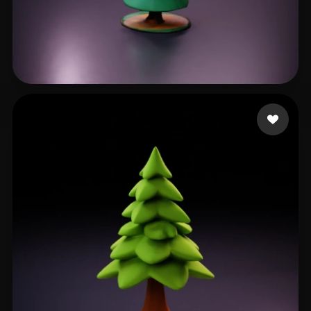
28 点赞
User Shared