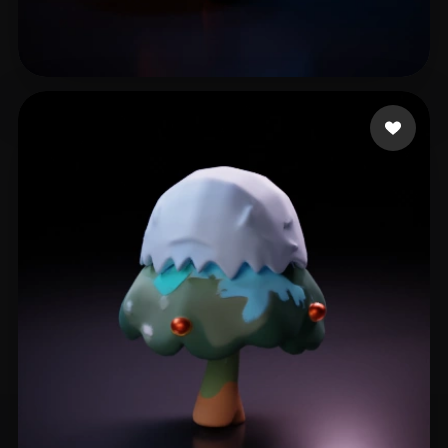
19 点赞
dasfegjkm.h