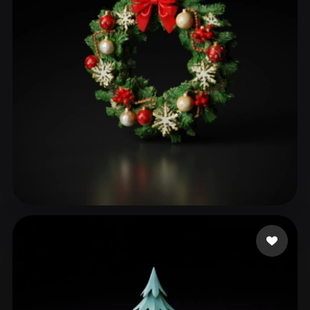
ComfyUI
21
风格
Abstract
Anime
Cartoon
Cel-Shaded
Fantasy
Flat
Gothic
Hand-Painted
Industrial
Isometric
Low Poly
Medieval
Minimalist
Modern
Organic
Photorealistic
Pixel Art
Realistic
Retro
Stylized
49 点赞
taytay
Voxel