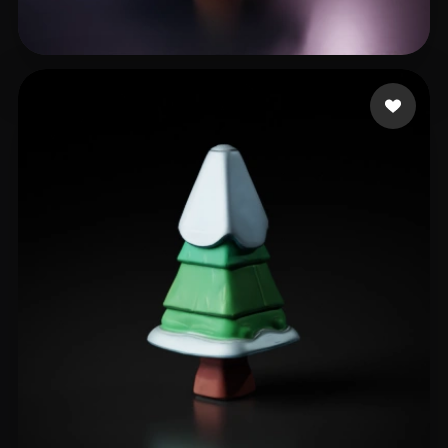
11 点赞
dasfegjkm.h