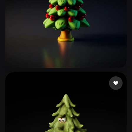
169 点赞
Samu Dániel