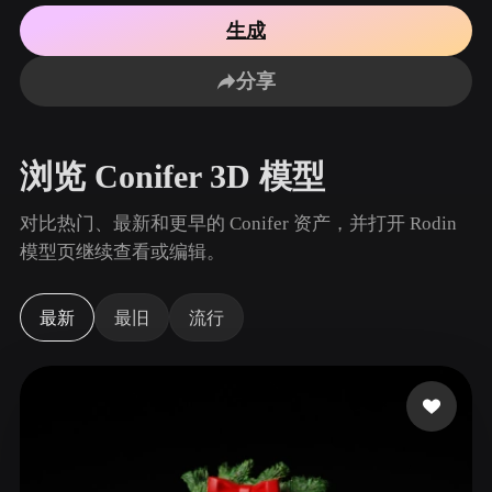
用例
AI 图像重混
AI HDRI 生成器
3D 网格 편집기
生成
3D Printing
Animation
AI 图像增强器
3D 模型搜索引擎
分享
Game
Automotive
AI 纹理生成器
SVG 转 3D 转换器
Development
Design
NFT Creation
E-commerce
浏览 Conifer 3D 模型
Character
VR/AR
Design
对比热门、最新和更早的 Conifer 资产，并打开 Rodin
Metaverse
Jewelry Design
模型页继续查看或编辑。
Mechanical
Engineering
最新
最旧
流行
插件
Blender
Unity
Unreal
Godot
Maya
3DS Max