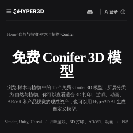
登录
产品
Home
自然与植物
树木与植物
Conifer
功能
Rodin
ChatAvatar
API
免费 Conifer 3D 模
图片转 3D
文本转 3D
定价
上传一张图片，即刻获得 3D
从文字提示到 3D 物体 ——
型
物体。
即刻完成。
资源
AI 视频生成器
AI 图片生成器
用 AI 从文字或图片创作视
用一句简单提示生成高质量
浏览 树木与植物 中的 15 个免费 Conifer 3D 模型，所属分类
频。
视觉内容。
为 自然与植物。你可以查看适合 3D 打印、游戏、动画、
社区
AR/VR 和产品视觉的现成资产，也可以用 Hyper3D AI 生成
API
自定义模型。
将我们的创意 AI 接入你的应
用或工作流。
故事
研究
博客
Blender, Unity, Unreal
游戏、3D 打印、AR/VR、动画
写
软件
用途
风格
OmniCraft