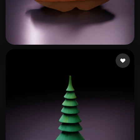
43 点赞
Moshin Shahar.m