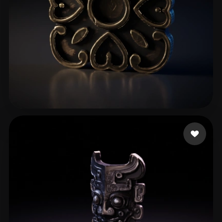
74 点赞
jacob alen