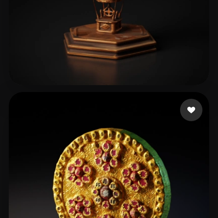
40 点赞
Şahin Oğuzhan