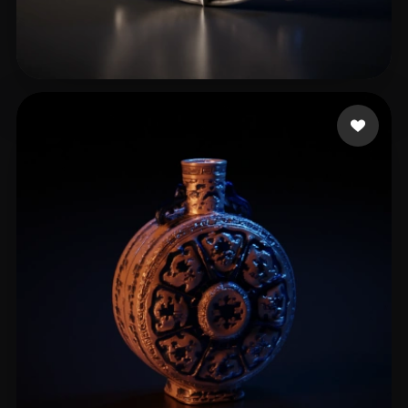
36 点赞
ruggles chris