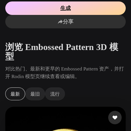
用例
AI 图像重混
AI HDRI 生成器
3D 网格 편집기
生成
3D Printing
Animation
AI 图像增强器
3D 模型搜索引擎
分享
Game
Automotive
AI 纹理生成器
SVG 转 3D 转换器
Development
Design
NFT Creation
E-commerce
浏览 Embossed Pattern 3D 模
Character
VR/AR
型
Design
Metaverse
Jewelry Design
对比热门、最新和更早的 Embossed Pattern 资产，并打
开 Rodin 模型页继续查看或编辑。
Mechanical
Engineering
最新
最旧
流行
插件
Blender
Unity
Unreal
Godot
Maya
3DS Max