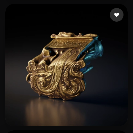
12 点赞
henao johanna