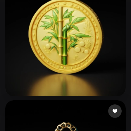
ComfyUI
21
风格
Abstract
Anime
Cartoon
Cel-Shaded
Fantasy
Flat
Gothic
Hand-Painted
Industrial
Isometric
Low Poly
Medieval
Minimalist
Modern
Organic
Photorealistic
Pixel Art
Realistic
Retro
Stylized
106 点赞
club ict
Voxel