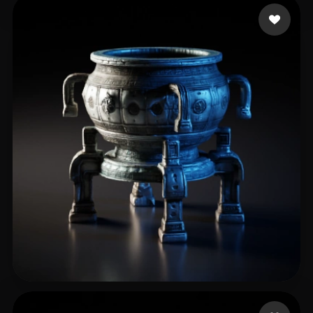
6 点赞
ashwin murugeshvfx
39 点赞
wang yinhe