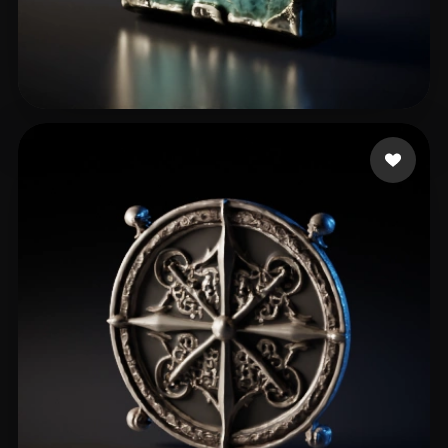
58 点赞
fxmedia Aitools