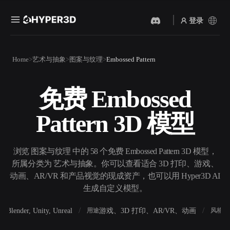
登录
产品
Home
艺术与抽象
图案与纹理
Embossed Pattern
功能
Rodin
ChatAvatar
API
免费 Embossed
图片转 3D
文本转 3D
定价
上传一张图片，即刻获得 3D
从文字提示到 3D 物体 ——
Pattern 3D 模型
物体。
即刻完成。
资源
AI 视频生成器
AI 图片生成器
用 AI 从文字或图片创作视
用一句简单提示生成高质量
浏览 图案与纹理 中的 58 个免费 Embossed Pattern 3D 模型，
频。
视觉内容。
所属分类为 艺术与抽象。你可以查看适合 3D 打印、游戏、
社区
动画、AR/VR 和产品视觉的现成资产，也可以用 Hyper3D AI
API
生成自定义模型。
将我们的创意 AI 接入你的应
用或工作流。
故事
研究
博客
Blender, Unity, Unreal
游戏、3D 打印、AR/VR、动画
写
软件
用途
风格
OmniCraft