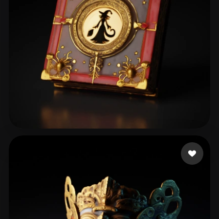
104 点赞
chagibault