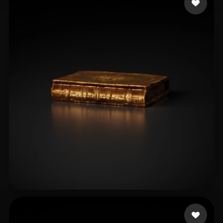
22 点赞
Schafer Joshua