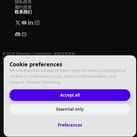
隐私政策
履约政策
联系我们
© 2026 Deemos Corporation. 保留所有权利
使用条款
隐私政策
履约政策
中文
Cookie preferences
We use essential cookies to keep Hyper3D working and optional
cookies to understand usage, improve the experience, and
support relevant marketing.
Accept all
Essential only
Preferences