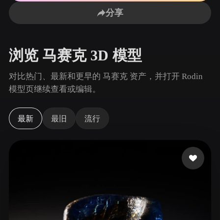
用例
AI 图像重混
AI HDRI 生成器
3D 网格 편집기
分享
3D Printing
Animation
AI 图像增强器
3D 模型搜索引擎
Game
Automotive
AI 纹理生成器
SVG 转 3D 转换器
Development
Design
浏览 马赛克 3D 模型
NFT Creation
E-commerce
对比热门、最新和更早的 马赛克 资产，并打开 Rodin
Character
模型页继续查看或编辑。
VR/AR
Design
Metaverse
Jewelry Design
最新
最旧
流行
Mechanical
Engineering
插件
Blender
Unity
Unreal
Godot
Maya
3DS Max