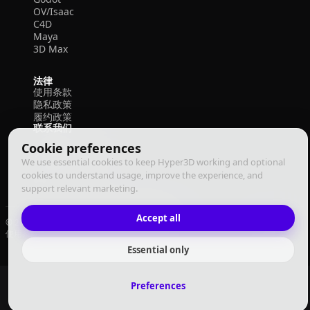
OV/Isaac
C4D
Maya
3D Max
法律
使用条款
隐私政策
履约政策
联系我们
Cookie preferences
We use essential cookies to keep Hyper3D working and optional
cookies to understand usage, improve the experience, and
support relevant marketing.
Accept all
© 2026 Deemos Corporation. 保留所有权利
使用条款
隐私政策
履约政策
中文
Essential only
Preferences