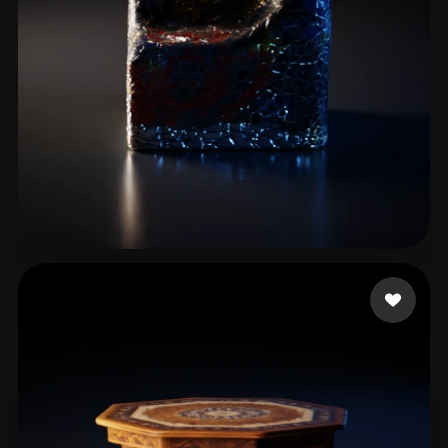
ComfyUI
21
风格
Abstract
Anime
Cartoon
Cel-Shaded
Fantasy
Flat
Gothic
Hand-Painted
Industrial
Isometric
Low Poly
Medieval
Minimalist
Modern
Organic
Photorealistic
3 点赞
Ljuljanovic Alvin
Pixel Art
Realistic
Retro
Stylized
Voxel