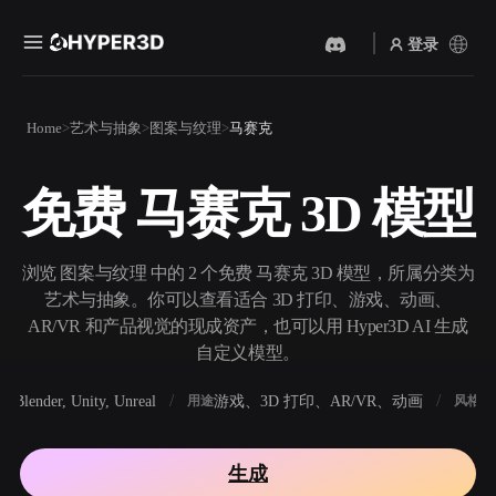
登录
产品
Home
艺术与抽象
图案与纹理
马赛克
功能
Rodin
ChatAvatar
API
免费 马赛克 3D 模型
图片转 3D
文本转 3D
定价
上传一张图片，即刻获得 3D
从文字提示到 3D 物体 ——
物体。
即刻完成。
资源
浏览 图案与纹理 中的 2 个免费 马赛克 3D 模型，所属分类为
AI 视频生成器
AI 图片生成器
艺术与抽象。你可以查看适合 3D 打印、游戏、动画、
用 AI 从文字或图片创作视
用一句简单提示生成高质量
AR/VR 和产品视觉的现成资产，也可以用 Hyper3D AI 生成
频。
视觉内容。
自定义模型。
社区
API
Blender, Unity, Unreal
游戏、3D 打印、AR/VR、动画
写
软件
用途
风格
将我们的创意 AI 接入你的应
用或工作流。
故事
研究
博客
生成
OmniCraft