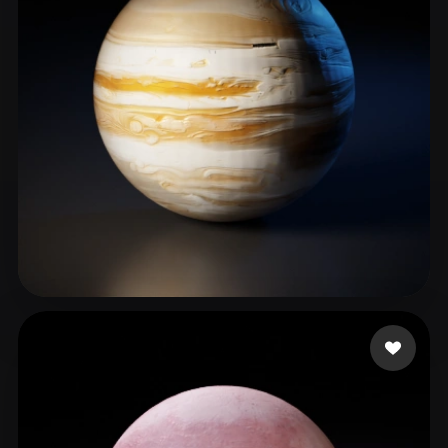
ComfyUI
21
风格
Abstract
Anime
Cartoon
Cel-Shaded
Fantasy
Flat
Gothic
Hand-Painted
Industrial
Isometric
Low Poly
Medieval
Minimalist
Modern
Organic
Photorealistic
Pixel Art
Realistic
Retro
Stylized
56 点赞
Kincaid Don
Voxel