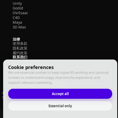
Unity
Godot
OV/Isaac
C4D
Maya
3D Max
法律
使用条款
隐私政策
履约政策
联系我们
Cookie preferences
We use essential cookies to keep Hyper3D working and optional
cookies to understand usage, improve the experience, and
support relevant marketing.
© 2026 Deemos Corporation. 保留所有权利
Accept all
使用条款
隐私政策
履约政策
中文
Essential only