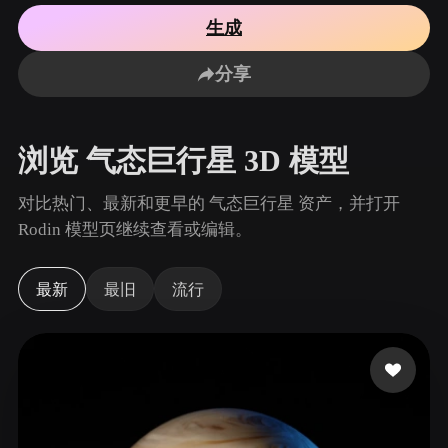
用例
AI 图像重混
AI HDRI 生成器
3D 网格 편집기
生成
3D Printing
Animation
AI 图像增强器
3D 模型搜索引擎
分享
Game
Automotive
AI 纹理生成器
SVG 转 3D 转换器
Development
Design
NFT Creation
E-commerce
浏览 气态巨行星 3D 模型
Character
VR/AR
Design
对比热门、最新和更早的 气态巨行星 资产，并打开
Metaverse
Jewelry Design
Rodin 模型页继续查看或编辑。
Mechanical
Engineering
最新
最旧
流行
插件
Blender
Unity
Unreal
Godot
Maya
3DS Max