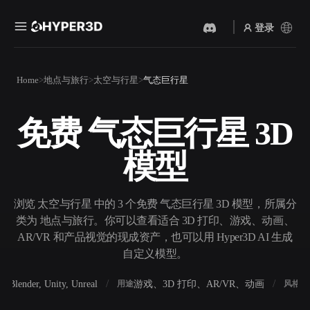
登录
产品
Home
地点与旅行
太空与行星
气态巨行星
功能
Rodin
ChatAvatar
API
免费 气态巨行星 3D
图片转 3D
文本转 3D
定价
上传一张图片，即刻获得 3D
从文字提示到 3D 物体 ——
模型
物体。
即刻完成。
资源
AI 视频生成器
AI 图片生成器
用 AI 从文字或图片创作视
用一句简单提示生成高质量
浏览 太空与行星 中的 3 个免费 气态巨行星 3D 模型，所属分
频。
视觉内容。
类为 地点与旅行。你可以查看适合 3D 打印、游戏、动画、
社区
AR/VR 和产品视觉的现成资产，也可以用 Hyper3D AI 生成
API
自定义模型。
将我们的创意 AI 接入你的应
用或工作流。
故事
研究
博客
Blender, Unity, Unreal
游戏、3D 打印、AR/VR、动画
写
软件
用途
风格
OmniCraft