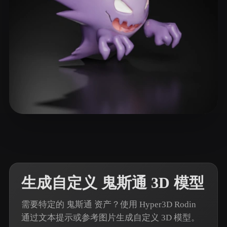
ComfyUI
21
风格
Abstract
Anime
Cartoon
Cel-Shaded
Fantasy
Flat
Gothic
Hand-Painted
Industrial
Isometric
Low Poly
Medieval
27 点赞
Singh Sunny
Minimalist
Modern
Organic
Photorealistic
Pixel Art
Realistic
Retro
Stylized
生成自定义 鬼斯通 3D 模型
Voxel
需要特定的 鬼斯通 资产？使用 Hyper3D Rodin
通过文本提示或参考图片生成自定义 3D 模型。