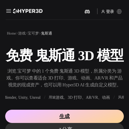
登录
产品
Home
游戏
宝可梦
鬼斯通
功能
Rodin
ChatAvatar
API
免费 鬼斯通 3D 模型
图片转 3D
文本转 3D
定价
上传一张图片，即刻获得 3D
从文字提示到 3D 物体 ——
物体。
即刻完成。
资源
浏览 宝可梦 中的 1 个免费 鬼斯通 3D 模型，所属分类为 游
AI 视频生成器
AI 图片生成器
戏。你可以查看适合 3D 打印、游戏、动画、AR/VR 和产品
用 AI 从文字或图片创作视
用一句简单提示生成高质量
视觉的现成资产，也可以用 Hyper3D AI 生成自定义模型。
频。
视觉内容。
社区
Blender, Unity, Unreal
游戏、3D 打印、AR/VR、动画
写
软件
用途
风格
API
将我们的创意 AI 接入你的应
用或工作流。
故事
研究
博客
生成
OmniCraft