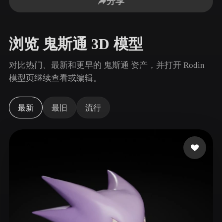
分享
用例
AI 图像重混
AI HDRI 生成器
3D 网格 편집기
3D Printing
Animation
AI 图像增强器
3D 模型搜索引擎
浏览 鬼斯通 3D 模型
Game
Automotive
AI 纹理生成器
SVG 转 3D 转换器
Development
Design
对比热门、最新和更早的 鬼斯通 资产，并打开 Rodin
NFT Creation
E-commerce
模型页继续查看或编辑。
Character
VR/AR
Design
最新
最旧
流行
Metaverse
Jewelry Design
Mechanical
Engineering
插件
Blender
Unity
Unreal
Godot
Maya
3DS Max