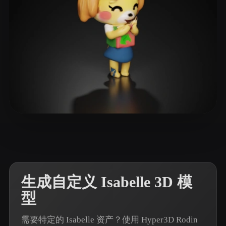
ComfyUI
21
风格
Abstract
Anime
Cartoon
Cel-Shaded
Fantasy
Flat
Gothic
Hand-Painted
Industrial
Isometric
Low Poly
Medieval
7 点赞
GCrudo
Minimalist
Modern
Organic
Photorealistic
Pixel Art
Realistic
Retro
Stylized
生成自定义 Isabelle 3D 模
Voxel
型
需要特定的 Isabelle 资产？使用 Hyper3D Rodin