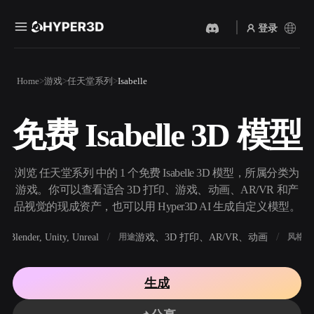
登录
产品
Home
游戏
任天堂系列
Isabelle
功能
Rodin
ChatAvatar
API
免费 Isabelle 3D 模型
图片转 3D
文本转 3D
定价
上传一张图片，即刻获得 3D
从文字提示到 3D 物体 ——
物体。
即刻完成。
资源
浏览 任天堂系列 中的 1 个免费 Isabelle 3D 模型，所属分类为
AI 视频生成器
AI 图片生成器
游戏。你可以查看适合 3D 打印、游戏、动画、AR/VR 和产
用 AI 从文字或图片创作视
用一句简单提示生成高质量
品视觉的现成资产，也可以用 Hyper3D AI 生成自定义模型。
频。
视觉内容。
社区
Blender, Unity, Unreal
游戏、3D 打印、AR/VR、动画
写
软件
用途
风格
API
将我们的创意 AI 接入你的应
用或工作流。
故事
研究
博客
生成
OmniCraft