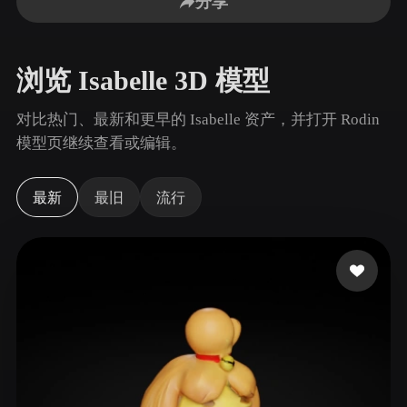
分享
用例
AI 图像重混
AI HDRI 生成器
3D 网格 편집기
3D Printing
Animation
AI 图像增强器
3D 模型搜索引擎
浏览 Isabelle 3D 模型
Game
Automotive
AI 纹理生成器
SVG 转 3D 转换器
Development
Design
对比热门、最新和更早的 Isabelle 资产，并打开 Rodin
NFT Creation
E-commerce
模型页继续查看或编辑。
Character
VR/AR
Design
最新
最旧
流行
Metaverse
Jewelry Design
Mechanical
Engineering
插件
Blender
Unity
Unreal
Godot
Maya
3DS Max