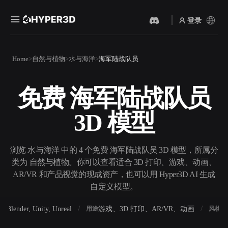
登录
产品
Home
自然与植物
水与海洋
海军陆战队员
功能
Rodin
ChatAvatar
API
免费 海军陆战队员
图片转 3D
文本转 3D
定价
上传一张图片，即刻获得 3D
从文字提示到 3D 物体 ——
3D 模型
物体。
即刻完成。
资源
AI 视频生成器
AI 图片生成器
用 AI 从文字或图片创作视
用一句简单提示生成高质量
浏览 水与海洋 中的 4 个免费 海军陆战队员 3D 模型，所属分
频。
视觉内容。
类为 自然与植物。你可以查看适合 3D 打印、游戏、动画、
社区
AR/VR 和产品视觉的现成资产，也可以用 Hyper3D AI 生成
API
自定义模型。
将我们的创意 AI 接入你的应
用或工作流。
故事
研究
博客
Blender, Unity, Unreal
游戏、3D 打印、AR/VR、动画
写
软件
用途
风格
OmniCraft