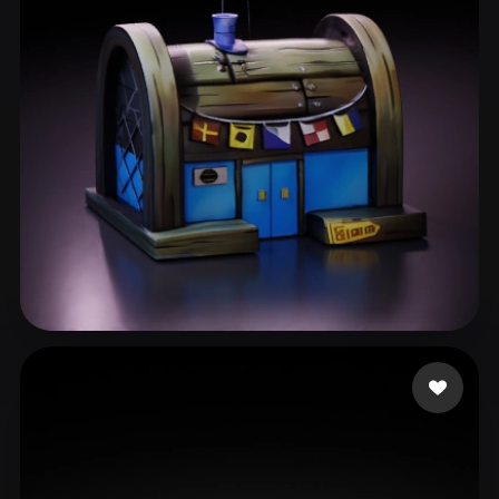
ComfyUI
21
风格
Abstract
Anime
Cartoon
Cel-Shaded
Fantasy
Flat
Gothic
Hand-Painted
Industrial
Isometric
Low Poly
Medieval
Minimalist
Modern
Organic
Photorealistic
Pixel Art
Realistic
Retro
Stylized
150 点赞
chen
Voxel