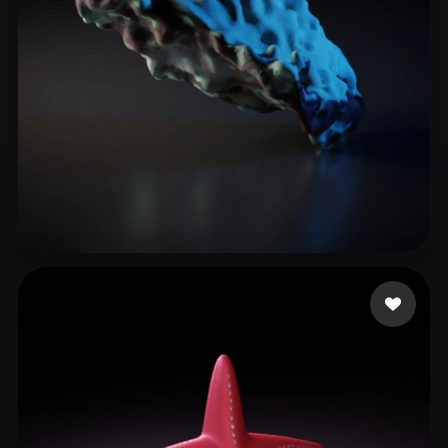
3 点赞
mahinacodes