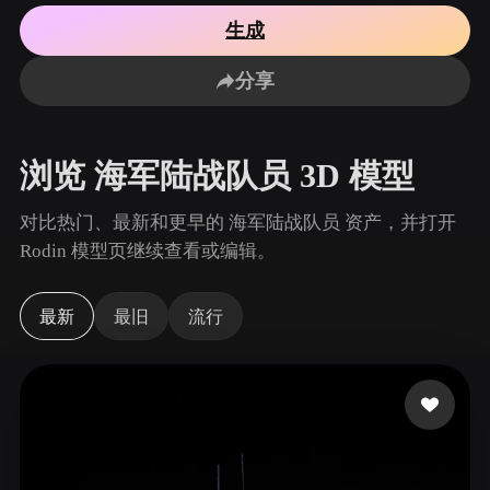
用例
AI 图像重混
AI HDRI 生成器
3D 网格 편집기
生成
3D Printing
Animation
AI 图像增强器
3D 模型搜索引擎
分享
Game
Automotive
AI 纹理生成器
SVG 转 3D 转换器
Development
Design
NFT Creation
E-commerce
浏览 海军陆战队员 3D 模型
Character
VR/AR
Design
对比热门、最新和更早的 海军陆战队员 资产，并打开
Metaverse
Jewelry Design
Rodin 模型页继续查看或编辑。
Mechanical
Engineering
最新
最旧
流行
插件
Blender
Unity
Unreal
Godot
Maya
3DS Max