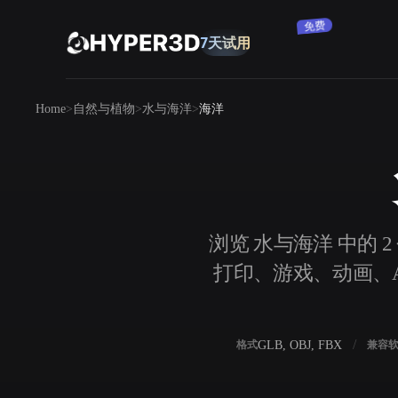
免费
7天试用
产品
Home
自然与植物
水与海洋
海洋
功能
Rodin
ChatAvatar
API
图片转 3D
定价
上传一张图片，即刻获得 3D 物体。
资源
浏览 水与海洋 中的 
AI 图片生成器
打印、游戏、动画、AR
用一句简单提示生成高质量视觉内容。
社区
OmniCraft
GLB, OBJ, FBX
格式
兼容
AI 图像重混
AI 纹理生成器
故事
研究
博客
AI 图像增强器
AI HDRI 生成