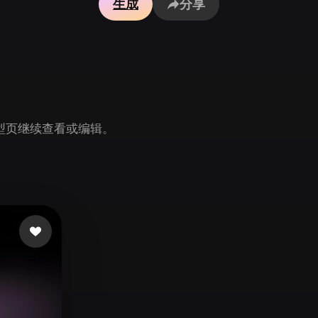
生成
分享
Game
n
Development
ce
VR/AR
Mechanical
Engineering
 模型页继续查看或编辑。
ot
Maya
3DS Max
ComfyUI
oon
Cel-Shaded
Fantasy
tric
Low Poly
Medieval