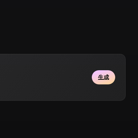
Stylized
Voxel
生成