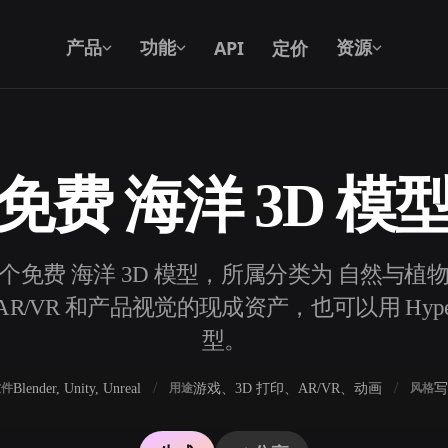
API
定价
产品
功能
资源
免费 海洋 3D 模
文本转 3D
从文字提示到 3D 物体 —— 即刻完成。
2 个免费 海洋 3D 模型，所属分类为 自然与植
API
将我们的创意 AI 接入你的应用或工作
/VR 和产品视觉的现成资产，也可以用 Hyper
流。
型。
Blender, Unity, Unreal
游戏、3D 打印、AR/VR、动画
写
软件
用途
风格
3D 模型搜索引擎
器
SVG 转 3D 转换器