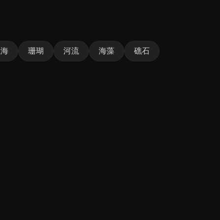
航海
珊瑚
河流
海藻
礁石