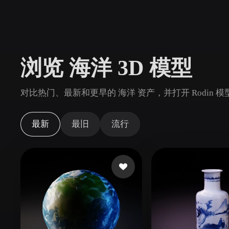
用例
3D Printing
Animatio
NFT Creation
E-commer
浏览 海洋 3D 模型
Jewelry
Metaverse
Design
对比热门、最新和更早的 海洋 资产，并打开 Rodin
插件
Blender
Unity
Unreal
God
最新
最旧
流行
风格
Abstract
Anime
Cart
Hand-Painted
Industrial
Isome