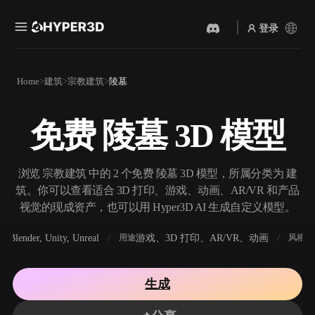
登录
产品
Home
建筑
宗教建筑
陵墓
功能
Rodin
ChatAvatar
API
免费 陵墓 3D 模型
图片转 3D
文本转 3D
定价
上传一张图片，即刻获得 3D
从文字提示到 3D 物体 ——
物体。
即刻完成。
资源
浏览 宗教建筑 中的 2 个免费 陵墓 3D 模型，所属分类为 建
AI 视频生成器
AI 图片生成器
筑。你可以查看适合 3D 打印、游戏、动画、AR/VR 和产品
用 AI 从文字或图片创作视
用一句简单提示生成高质量
视觉的现成资产，也可以用 Hyper3D AI 生成自定义模型。
频。
视觉内容。
社区
Blender, Unity, Unreal
游戏、3D 打印、AR/VR、动画
写
软件
用途
风格
API
将我们的创意 AI 接入你的应
用或工作流。
故事
研究
博客
生成
OmniCraft