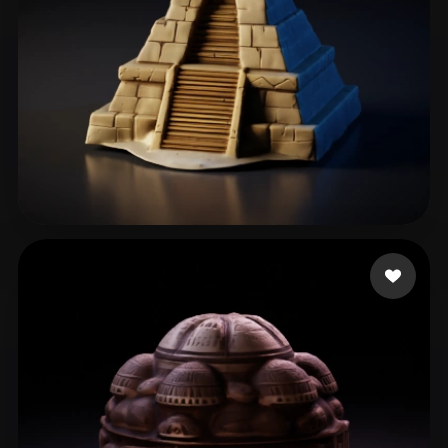
ComfyUI
21
风格
Abstract
Anime
Cartoon
Cel-Shaded
Fantasy
Flat
Gothic
Hand-Painted
Industrial
Isometric
Low Poly
Medieval
72 点赞
Gow Courtney
Minimalist
Modern
Organic
Photorealistic
Pixel Art
Realistic
Retro
Stylized
Voxel