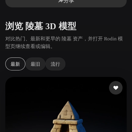
分享
用例
AI 图像重混
AI HDRI 生成器
3D 网格 편집기
3D Printing
Animation
AI 图像增强器
3D 模型搜索引擎
浏览 陵墓 3D 模型
Game
Automotive
AI 纹理生成器
SVG 转 3D 转换器
Development
Design
对比热门、最新和更早的 陵墓 资产，并打开 Rodin 模
NFT Creation
E-commerce
型页继续查看或编辑。
Character
VR/AR
Design
最新
最旧
流行
Metaverse
Jewelry Design
Mechanical
Engineering
插件
Blender
Unity
Unreal
Godot
Maya
3DS Max