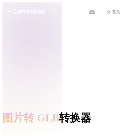
登录
产品
功能
Rodin
ChatAvatar
API
图片转 3D
定价
上传一张图片，即刻获得 3D 物
体。
资源
AI 视频生成器
用 AI 从文字或图片创作视频。
社区
API
FREE AI
将我们的创意 AI 接入你的应用或
图片转 GLB
转换器
工作流。
故事
研究
博客
OmniCraft