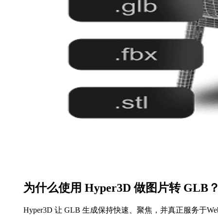
为什么使用 Hyper3D 做图片转 GLB
GLB 工作流适配
以图片开始创作
更干净的初始输出
快速迭代
流程灵活性
Hyper3D 让 GLB 生成保持快速、聚焦，并真正服务于
创建可自然进入Web、AR、VR、电商和实时预览流程的 
从产品照片、草图或概念图开始，而不必从零搭建每个
生成可检查、可优化并可用于生产准备的实用结构。
在最终建模或清理前，先从图片探索多个 GLB 方向。
可直接使用 Hyper3D 输出，或继续在兼容该格式的工