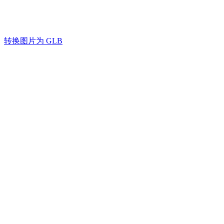
用例
将照片、产品照片、草图和概念图转换为实用的 GLB 资产
AI 图像重混
生成适合Web、AR、VR、电商和实时预览的可用输出
3D Printing
AI 图像增强器
Game
转换图片为 GLB
AI 纹理生成器
Development
NFT Creation
VR/AR
Metaverse
Mechanical
Engineering
插件
Blender
Godot