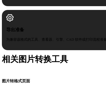
导出准备
为兼容该格式的工具、查看器、引擎、CAD 软件或打印流程准
相关图片转换工具
根据下一步建模、AR、CAD 或打印流程选择合适的输出格式
图片转格式页面
从同一张源图片进入工作流所需的目标格式。
图片转 OBJ