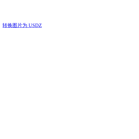
用例
将产品照片、草图、概念图和参考图片转换为实用的 USDZ 
AI 图像重混
片参考生成适合iOS AR、Apple Quick Look、产
3D Printing
AI 图像增强器
Game
转换图片为 USDZ
AI 纹理生成器
Development
NFT Creation
VR/AR
Metaverse
Mechanical
Engineering
插件
Blender
Godot