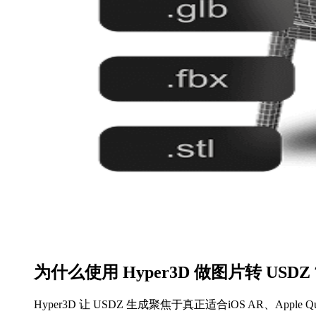
为什么使用 Hyper3D 做图片转 USDZ
USDZ 工作流适配
以图片开始创作
更干净的初始输出
快速迭代
流程灵活性
Hyper3D 让 USDZ 生成聚焦于真正适合iOS AR、Appl
创建可自然进入iOS AR、Apple Quick Look、产品预
从产品照片、草图或参考图片开始，而不必从零搭建每
生成可检查、可优化并可准备交付的实用文件。
在最终清理前，先从图片探索多个 USDZ 方向。
可直接使用 Hyper3D 输出，或继续在兼容该格式的工