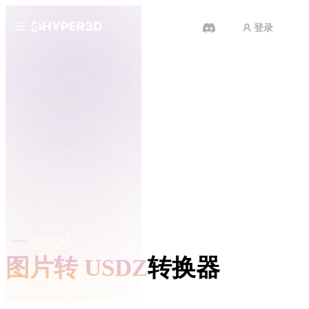
登录
产品
功能
Rodin
ChatAvatar
API
图片转 3D
定价
上传一张图片，即刻获得 3D 物
体。
资源
AI 视频生成器
用 AI 从文字或图片创作视频。
社区
API
FREE AI
将我们的创意 AI 接入你的应用或
图片转 USDZ
转换器
工作流。
故事
研究
博客
OmniCraft