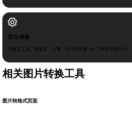
导出准备
为兼容工具、查看器、引擎、切片软件或 AR 工作流准备文件。
相关图片转换工具
根据下一步建模、AR、CAD 或打印流程选择合适的输出格式
图片转格式页面
从同一张源图片进入工作流所需的目标格式。
图片转 OBJ