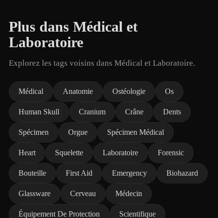
Plus dans Médical et
Laboratoire
Explorez les tags voisins dans Médical et Laboratoire.
Médical
Anatomie
Ostéologie
Os
Human Skull
Cranium
Crâne
Dents
Spécimen
Orgue
Spécimen Médical
Heart
Squelette
Laboratoire
Forensic
Bouteille
First Aid
Emergency
Biohazard
Glassware
Cerveau
Médecin
Équipement De Protection
Scientifique