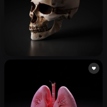
pollino922
113 likes