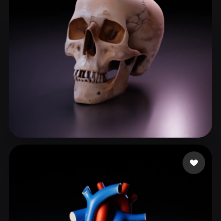
Janga Akhila
205 likes