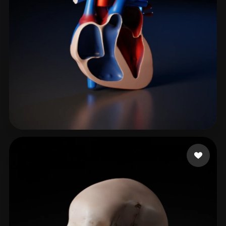
chocobar belmar alva
79 likes