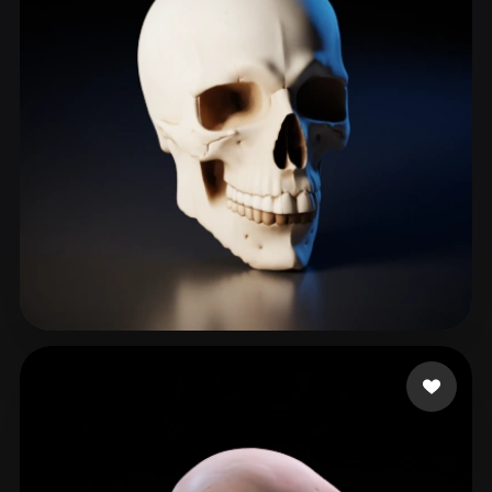
Korlin1304
264 likes