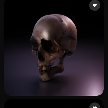
Gaters Hu
33 likes
hudaduwahjdbaj
13 likes