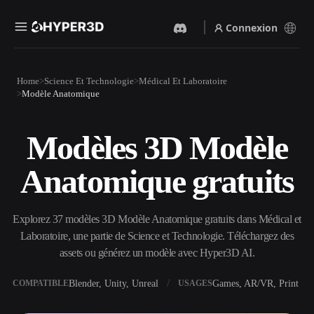
Connexion
Produits
Home
Science Et Technologie
Médical Et Laboratoire
Fonctionnalités
Modèle Anatomique
Rodin
ChatAvatar
API
Image Vers 3D
Texte Vers 3D
Modèles 3D Modèle
Tarifs
Importez une image, obtenez
Du prompt textuel à l'objet
un objet 3D instantanément.
3D — instantanément.
Anatomique gratuits
Ressources
Générateur D’images IA
Générateur Vidéo IA
Générez des visuels de haute
Créez des vidéos à partir de
qualité à partir d'un simple
texte ou d'images avec l'IA.
Explorez 37 modèles 3D Modèle Anatomique gratuits dans Médical et
prompt.
Communauté
Laboratoire, une partie de Science et Technologie. Téléchargez des
API
assets ou générez un modèle avec Hyper3D AI.
Intégrez notre IA créative à
votre application ou votre
Histoire
Recherche
Blog
workflow.
Blender, Unity, Unreal
Games, AR/VR, Print
COMPATIBLE
USAGES
OmniCraft