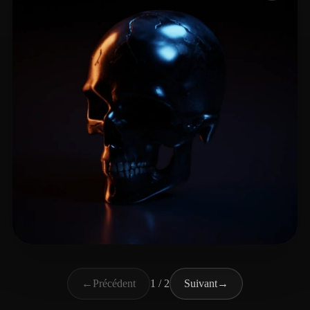
berna mogica santiag
27 likes
←
Précédent
1 / 2
Suivant
→