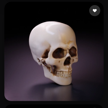
bsept
33 likes