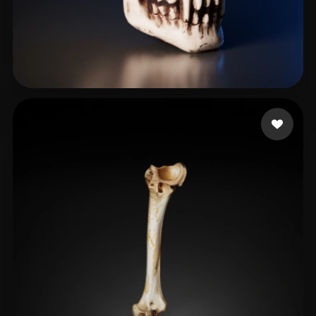
Macgyver Bry
72 likes