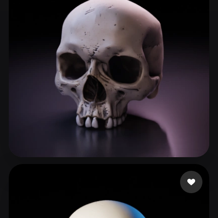
ComfyUI
21
Styles
Abstract
Anime
Cartoon
Cel-Shaded
Fantasy
Flat
Gothic
Hand-Painted
Industrial
Isometric
Low Poly
Medieval
Minimalist
Modern
Organic
Photorealistic
Pixel Art
Realistic
Retro
Stylized
Nova Acevedo erika
134 likes
Voxel