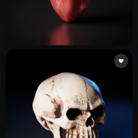
GB shantel
97 likes