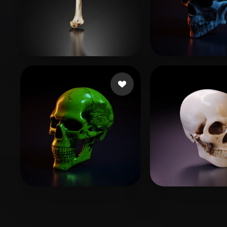
28 いいね
5
Damiano Factory
Foline Ricky
33 いいね
33 
bsept
Gaters Hu