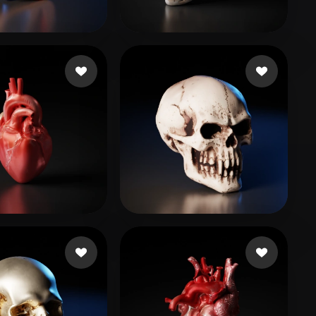
Stylized
Voxel
79 いいね
113 いいね
bar belmar alva
pollino922
97 いいね
72 いいね
antel
Macgyver Bry