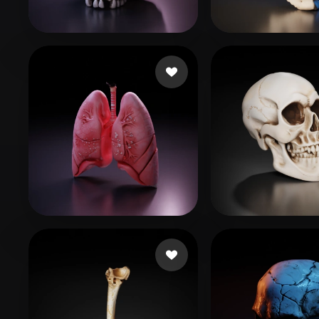
Organic
Photorealistic
Pixel
134 いいね
26
Nova Acevedo erika
Korlin1304
155 いいね
SHIVANSHU
Davis Shermo