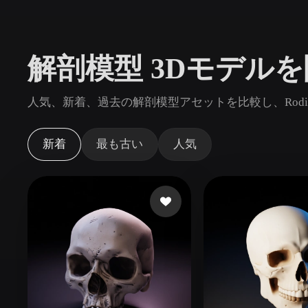
ユースケース
3D Printing
Animatio
解剖模型 3Dモデル
NFT Creation
E-commer
Jewelry
Metaverse
人気、新着、過去の解剖模型アセットを比較し、Rod
Design
プラグイン
新着
最も古い
人気
Blender
Unity
Unreal
God
スタイル
Abstract
Anime
Cart
Hand-Painted
Industrial
Isome