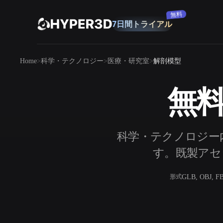
購読
製品
Home
科学・テクノロジー
医療・研究室
解剖模型
機能
Rodin
ChatAvatar
API
無料
画像から 3D
料金
写真をアップロードするだけで、3Dオ
ブジェクトが瞬時に完成。
リソース
科学・テクノロジー
AI 画像生成
シンプルなプロンプトから、高品質なビ
す。既製アセッ
ジュアルを生成。
コミュニティ
GLB, OBJ, F
形式
OmniCraft
ストーリー
研究
ブログ
AI画像リミックス
AIテクスチャジ
AI画像エンハンサー
AI HDRIジェネ