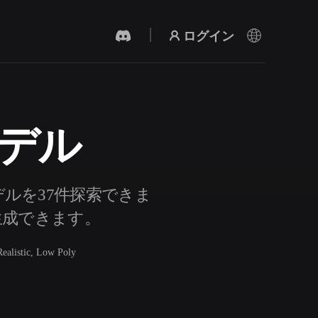
ログイン
モデル
AI 動画生成
テキストや画像から、AIで動画を作成。
ルを37件探索できま
も生成できます。
Realistic, Low Poly
3Dメッシュエディター