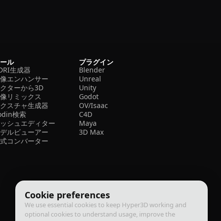
ツール
プラグイン
DRI生成器
Blender
画像エンハンサー
Unreal
クターから3D
Unity
画像リミックス
Godot
テクスチャ生成器
OV/Isaac
odin検索
C4D
メッシュエディター
Maya
モデルビューアー
3D Max
形式コンバーター
Cookie preferences
We use essential cookies to keep Hyper3D working and
optional cookies to understand usage, improve the