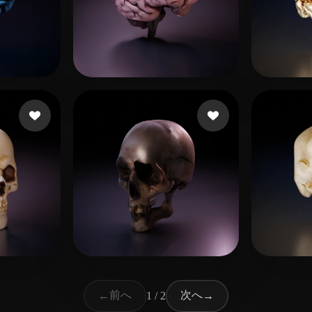
4 いいね
58 いいね
3d3d3r4rt45
Patri
いいね
13 いいね
hudaduwahjdbaj
Wup
前へ
次へ
←
1 / 2
→