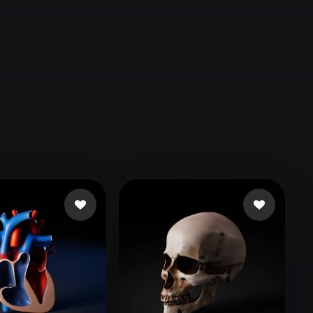
Automotive
Design
Character
Design
21
Flat
Gothic
Minimalist
Modern