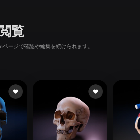
Game
n
Development
を閲覧
ce
VR/AR
Mechanical
inページで確認や編集を続けられます。
Engineering
ot
Maya
3DS Max
ComfyUI
oon
Cel-Shaded
Fantasy
tric
Low Poly
Medieval