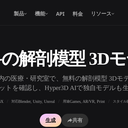
API
料金
製品
機能
リソース
の解剖模型 3D
テキストから 3D
テキストプロンプトから3Dオブジェク
トへ — 瞬時に。
API
内の医療・研究室で、無料の解剖模型 3Dモデ
私たちのクリエイティブAIを、あなたの
トを確認し、Hyper3D AIで独自モデル
アプリやワークフローに組み込みましょ
う。
BX
Blender, Unity, Unreal
Games, AR/VR, Print
対応
用途
スタイル
ェネレーター
3Dモデル検索エンジン
生成
共有
レーター
SVGから3Dへの変換ツール