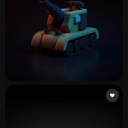
ssc
18 likes