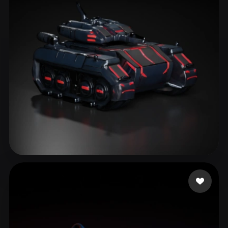
ComfyUI
21
Styles
Abstract
Anime
Cartoon
Cel-Shaded
Fantasy
Flat
Gothic
Hand-Painted
Industrial
Isometric
Low Poly
Medieval
Minimalist
Modern
Organic
Photorealistic
Pixel Art
Realistic
Retro
Stylized
Gow Courtney
77 likes
Voxel