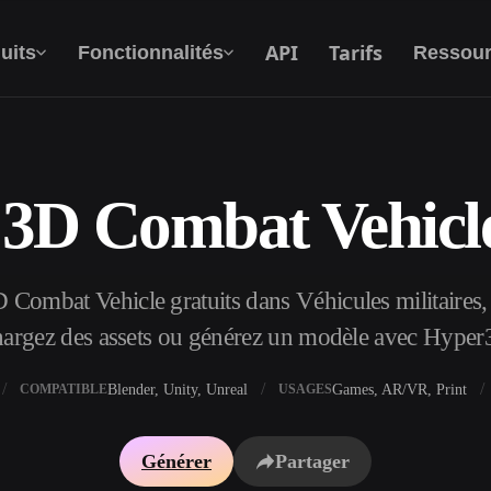
API
Tarifs
uits
Fonctionnalités
Ressour
3D Combat Vehicle
Texte Vers 3D
Du prompt textuel à l'objet 3D —
instantanément.
Combat Vehicle gratuits dans Véhicules militaires, 
API
Intégrez notre IA créative à votre application
hargez des assets ou générez un modèle avec Hyper
ou votre workflow.
Blender, Unity, Unreal
Games, AR/VR, Print
COMPATIBLE
USAGES
xtures IA
Moteur de recherche de modèles 3D
Générer
Partager
I IA
Convertisseur SVG vers 3D