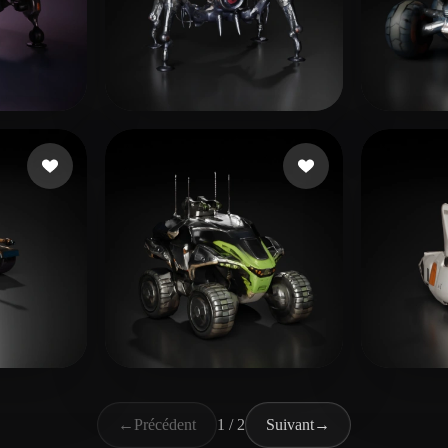
ikes
Domo!
41 likes
GLO
erbert
33 likes
malaysianto christin
10 likes
Корн
←
Précédent
1 / 2
Suivant
→