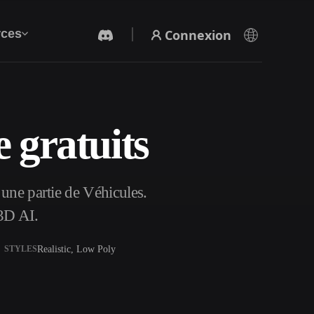
Connexion
ces
 gratuits
Générateur Vidéo IA
Créez des vidéos à partir de texte ou d'images
avec l'IA.
une partie de Véhicules.
3D AI.
Realistic, Low Poly
STYLES
Éditeur de maillage 3D