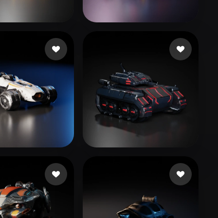
Stylized
Voxel
10
125 likes
209587
194 likes
nema
70 likes
Gow Courtney
77 likes