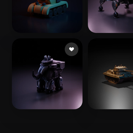
ssc
18 likes
Junior4444
47 l
Sven Varg
2 likes
Wraczlavski H