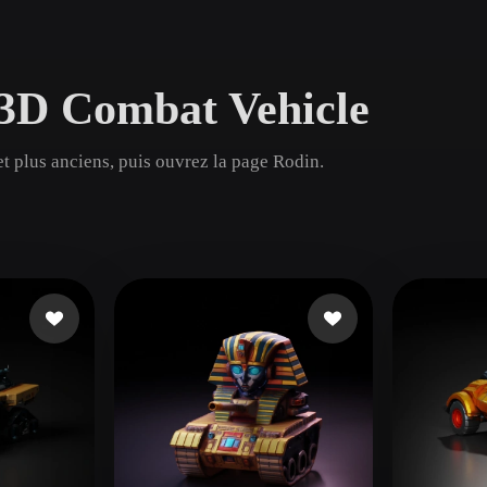
Game
n
Development
 3D Combat Vehicle
ce
VR/AR
Mechanical
t plus anciens, puis ouvrez la page Rodin.
Engineering
ot
Maya
3DS Max
ComfyUI
oon
Cel-Shaded
Fantasy
tric
Low Poly
Medieval