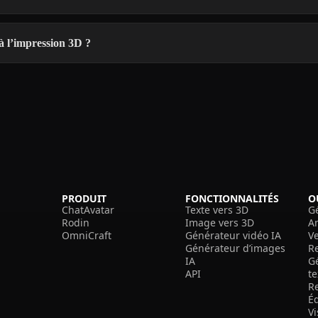
à l’impression 3D ?
PRODUIT
FONCTIONNALITÉS
O
ChatAvatar
Texte vers 3D
G
Rodin
Image vers 3D
A
OmniCraft
Générateur vidéo IA
V
Générateur d’images
R
IA
G
API
t
R
É
V