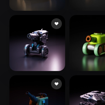
Organic
Photorealistic
Pixel
くえ くえ
172 likes
eEhyQx
134 lik
LINGTIAN
164 likes
Nazukao
58 lik