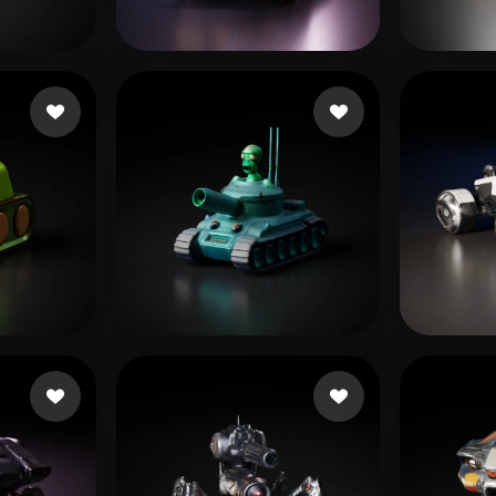
 Art
Realistic
Retro
es
didiwa
58 likes
8713
es
User Shared
26 likes
NCci