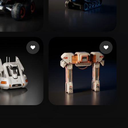
RY SQUARE
10 likes
Arkadjew Andrew
5 likes
илов Михаил
8 likes
Ai AnybodyCanDoit
26 likes