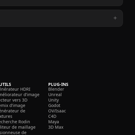
UTILS
PLUG-INS
énérateur HDRI
Blender
méliorateur d’image
Unreal
ecteur vers 3D
Unity
emix d’image
Godot
énérateur de
OV/Isaac
extures
C4D
echerche Rodin
Maya
diteur de maillage
3D Max
isionneuse de