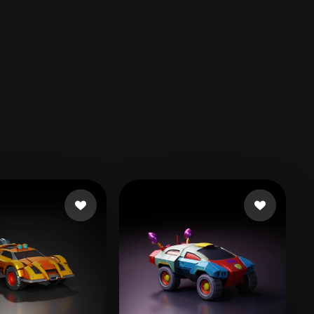
Automotive
Design
Character
Design
21
Flat
Gothic
Minimalist
Modern