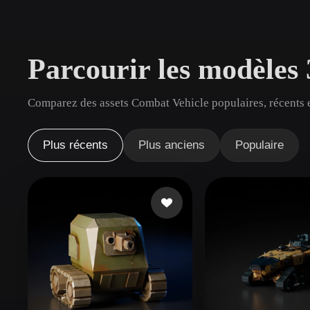
Cas D'utilisation
3D Printing
Animatio
Parcourir les modèles
NFT Creation
E-commer
Jewelry
Metaverse
Comparez des assets Combat Vehicle populaires, récents e
Design
Plug-Ins
Plus récents
Plus anciens
Populaire
Blender
Unity
Unreal
God
Styles
Abstract
Anime
Cart
Hand-Painted
Industrial
Isome