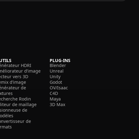
UTILS
PLUG-INS
énérateur HDRI
Blender
méliorateur d’image
Unreal
ecteur vers 3D
Unity
emix d’image
Godot
énérateur de
OV/Isaac
extures
C4D
echerche Rodin
Maya
diteur de maillage
3D Max
isionneuse de
odèles
onvertisseur de
ormats