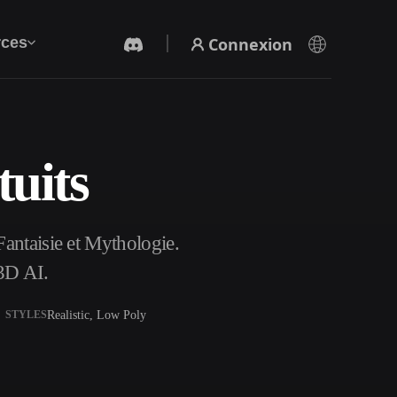
Connexion
ces
uits
Générateur Vidéo IA
Créez des vidéos à partir de texte ou d'images
avec l'IA.
antaisie et Mythologie.
3D AI.
Realistic, Low Poly
STYLES
Éditeur de maillage 3D