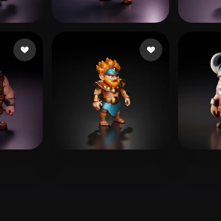
 Art
Realistic
Retro
an
98 likes
Maybe
28 likes
Baue
3D MuteKnee
7 likes
Taske