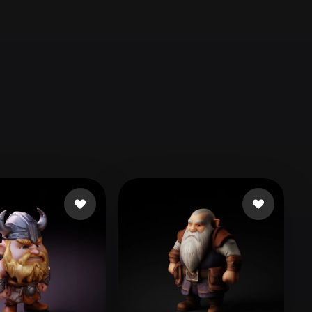
Automotive
Design
Character
Design
21
Flat
Gothic
Minimalist
Modern