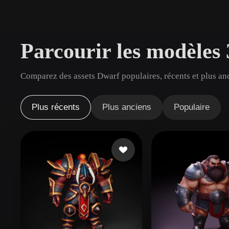
Cas D'utilisation
3D Printing
Animatio
Parcourir les modèles
NFT Creation
E-commer
Jewelry
Metaverse
Comparez des assets Dwarf populaires, récents et plus an
Design
Plug-Ins
Plus récents
Plus anciens
Populaire
Blender
Unity
Unreal
God
Styles
Abstract
Anime
Cart
Hand-Painted
Industrial
Isome