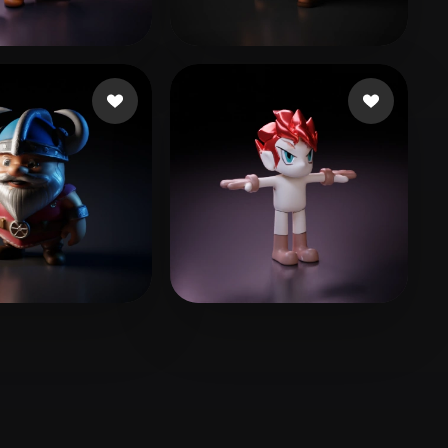
Stylized
Voxel
r-Pimm Koltan
16 likes
Harder Amy
31 likes
r Neil
8 likes
Sam Qiu
4 likes