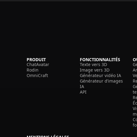
PRODUIT
FONCTIONNALITÉS
O
ChatAvatar
Texte vers 3D
G
Rodin
Image vers 3D
A
OmniCraft
Générateur vidéo IA
V
Générateur d’images
R
IA
G
API
t
R
É
V
m
C
f