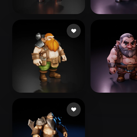
Organic
Photorealistic
Pixel
Gaming Bondarius
60 likes
Simanovich Iv
Hastings Donald
15 likes
Picks99
7 likes