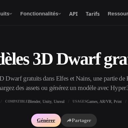
API
Tarifs
uits
Fonctionnalités
Ressour
èles 3D Dwarf grat
Texte Vers 3D
Du prompt textuel à l'objet 3D —
instantanément.
 Dwarf gratuits dans Elfes et Nains, une partie de F
API
Intégrez notre IA créative à votre application
hargez des assets ou générez un modèle avec Hyper
ou votre workflow.
Blender, Unity, Unreal
Games, AR/VR, Print
COMPATIBLE
USAGES
xtures IA
Moteur de recherche de modèles 3D
Générer
Partager
I IA
Convertisseur SVG vers 3D