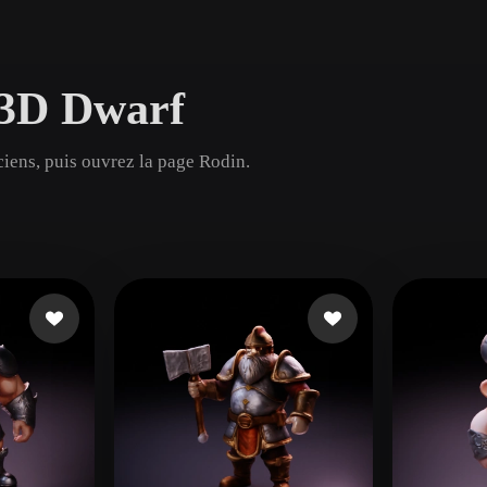
Game
n
Development
 3D Dwarf
ce
VR/AR
Mechanical
ciens, puis ouvrez la page Rodin.
Engineering
ot
Maya
3DS Max
ComfyUI
oon
Cel-Shaded
Fantasy
tric
Low Poly
Medieval