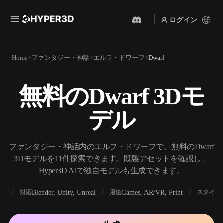
ログイン
製品
Home
ファンタジー・神話
エルフ・ドワーフ
Dwarf
機能
Rodin
ChatAvatar
API
無料のDwarf 3Dモ
画像から 3D
テキストから 3D
料金
写真をアップロードするだ
テキストプロンプトから3D
けで、3Dオブジェクトが瞬
デル
オブジェクトへ — 瞬時に。
時に完成。
リソース
AI 画像生成
AI 動画生成
シンプルなプロンプトか
テキストや画像から、AIで
ファンタジー・神話内のエルフ・ドワーフで、無料のDwarf
ら、高品質なビジュアルを
動画を作成。
生成。
3Dモデルを11件探索できます。既製アセットを確認し、
コミュニティ
Hyper3D AIで独自モデルも生成できます。
API
私たちのクリエイティブAI
を、あなたのアプリやワー
BX
Blender, Unity, Unreal
Games, AR/VR, Print
対応
用途
スタイル
ストーリー
研究
ブログ
クフローに組み込みましょ
う。
OmniCraft