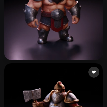
98 いいね
Simanovich Ivan