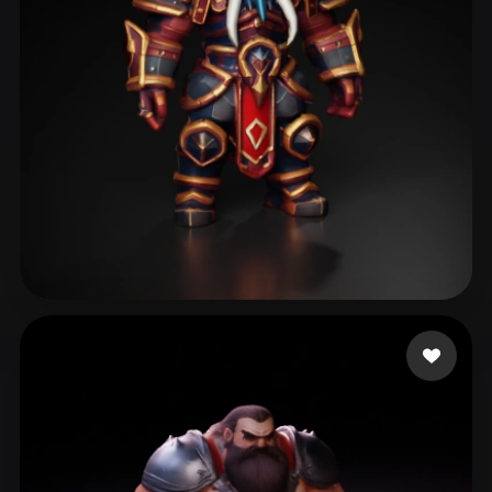
ComfyUI
21
スタイル
Abstract
Anime
Cartoon
Cel-Shaded
Fantasy
Flat
Gothic
Hand-Painted
Industrial
Isometric
Low Poly
Medieval
Minimalist
Modern
Organic
Photorealistic
60 いいね
Gaming Bondarius
Pixel Art
Realistic
Retro
Stylized
Voxel