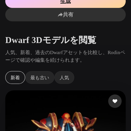
生成
ユースケース
AI画像リミックス
AI HDRIジェネレーター
3Dメッ
3D Printing
Animation
共有
AI画像エンハンサー
3Dモデル検索エンジン
Game
Automotive
Development
Design
AIテクスチャジェネレーター
SVGから3Dへの変換ツール
Dwarf 3Dモデルを閲覧
NFT Creation
E-commerce
Character
人気、新着、過去のDwarfアセットを比較し、Rodinペ
VR/AR
Design
ージで確認や編集を続けられます。
Metaverse
Jewelry Design
新着
最も古い
人気
Mechanical
Engineering
プラグイン
Blender
Unity
Unreal
Godot
Maya
3DS Max