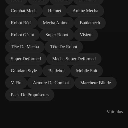
Combat Mech
Helmet
Anime Mecha
Robot Réel
Mecha Anime
Battlemech
Robot Géant
Super Robot
Visière
Tête De Mecha
Tête De Robot
Super Deformed
Mecha Super Deformed
Gundam Style
Battlebot
Mobile Suit
V Fin
Armure De Combat
Marcheur Blindé
Pack De Propulseurs
Voir plus