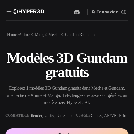
Connexion
Produits
Home
Anime Et Manga
Mecha Et Gundam
Gundam
Fonctionnalités
Rodin
ChatAvatar
API
Modèles 3D Gundam
Image Vers 3D
Texte Vers 3D
Tarifs
Importez une image, obtenez
Du prompt textuel à l'objet
gratuits
un objet 3D instantanément.
3D — instantanément.
Ressources
Générateur D’images IA
Générateur Vidéo IA
Générez des visuels de haute
Créez des vidéos à partir de
Explorez 1 modèles 3D Gundam gratuits dans Mecha et Gundam,
qualité à partir d'un simple
texte ou d'images avec l'IA.
prompt.
une partie de Anime et Manga. Téléchargez des assets ou générez un
Communauté
modèle avec Hyper3D AI.
API
Intégrez notre IA créative à
votre application ou votre
Blender, Unity, Unreal
Games, AR/VR, Print
COMPATIBLE
USAGES
Histoire
Recherche
Blog
workflow.
OmniCraft