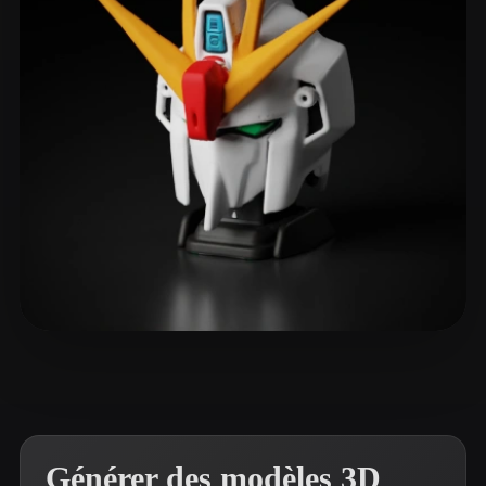
ComfyUI
21
Styles
Abstract
Anime
Cartoon
Cel-Shaded
Fantasy
Flat
Gothic
Hand-Painted
Industrial
Isometric
Low Poly
Medieval
Minimalist
Modern
Organic
Photorealistic
Pixel Art
Realistic
Retro
Stylized
森谷 結斗
154 likes
Voxel
Générer des modèles 3D