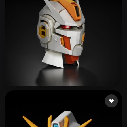
ComfyUI
21
Styles
Abstract
Anime
Cartoon
Cel-Shaded
Fantasy
Flat
Gothic
Hand-Painted
Industrial
Isometric
Low Poly
Medieval
Minimalist
Modern
Organic
Photorealistic
Pixel Art
Realistic
Retro
Stylized
Cleber Manuel
96 likes
Voxel