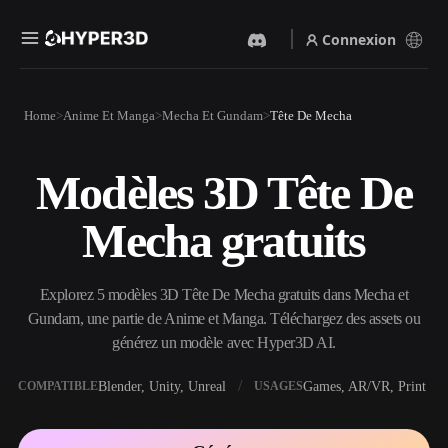
Connexion
Produits
Home
Anime Et Manga
Mecha Et Gundam
Tête De Mecha
Fonctionnalités
Rodin
ChatAvatar
API
Modèles 3D Tête De
Image Vers 3D
Texte Vers 3D
Tarifs
Importez une image, obtenez
Du prompt textuel à l'objet
Mecha gratuits
un objet 3D instantanément.
3D — instantanément.
Ressources
Générateur D’images IA
Générateur Vidéo IA
Générez des visuels de haute
Créez des vidéos à partir de
Explorez 5 modèles 3D Tête De Mecha gratuits dans Mecha et
qualité à partir d'un simple
texte ou d'images avec l'IA.
prompt.
Gundam, une partie de Anime et Manga. Téléchargez des assets ou
Communauté
générez un modèle avec Hyper3D AI.
API
Intégrez notre IA créative à
votre application ou votre
Blender, Unity, Unreal
Games, AR/VR, Print
COMPATIBLE
USAGES
Histoire
Recherche
Blog
workflow.
OmniCraft