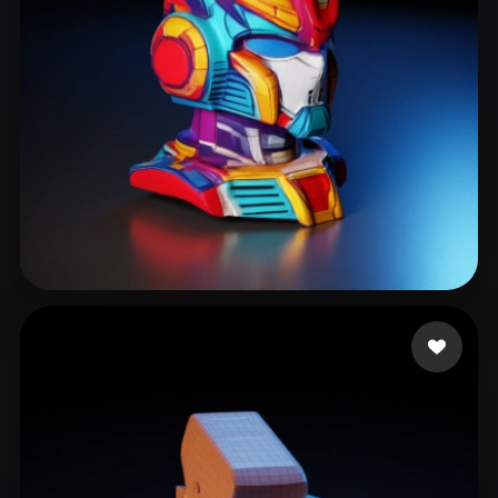
rfdsgtfj
26 likes