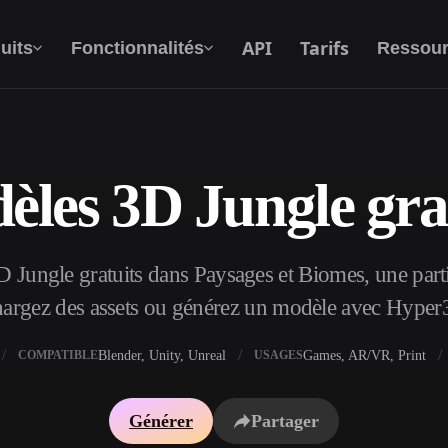
API
Tarifs
uits
Fonctionnalités
Ressour
les 3D Jungle gra
Texte Vers 3D
Du prompt textuel à l'objet 3D —
instantanément.
Jungle gratuits dans Paysages et Biomes, une parti
API
Intégrez notre IA créative à votre application
hargez des assets ou générez un modèle avec Hyper
ou votre workflow.
Blender, Unity, Unreal
Games, AR/VR, Print
COMPATIBLE
USAGES
xtures IA
Moteur de recherche de modèles 3D
Générer
Partager
I IA
Convertisseur SVG vers 3D