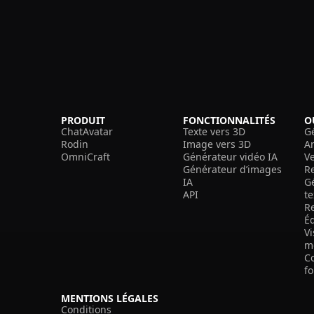
PRODUIT
FONCTIONNALITÉS
O
ChatAvatar
Texte vers 3D
G
Rodin
Image vers 3D
A
OmniCraft
Générateur vidéo IA
V
Générateur d’images
R
IA
G
API
t
R
É
V
m
C
f
MENTIONS LÉGALES
Conditions