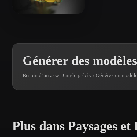
Organic
Photorealistic
Pixel
alam junaid
61 likes
Générer des modèles
Besoin d’un asset Jungle précis ? Générez un modèl
Plus dans Paysages et