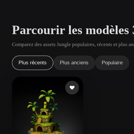
Cas D'utilisation
3D Printing
Animatio
Parcourir les modèles
NFT Creation
E-commer
Jewelry
Metaverse
Comparez des assets Jungle populaires, récents et plus an
Design
Plug-Ins
Plus récents
Plus anciens
Populaire
Blender
Unity
Unreal
God
Styles
Abstract
Anime
Cart
Hand-Painted
Industrial
Isome