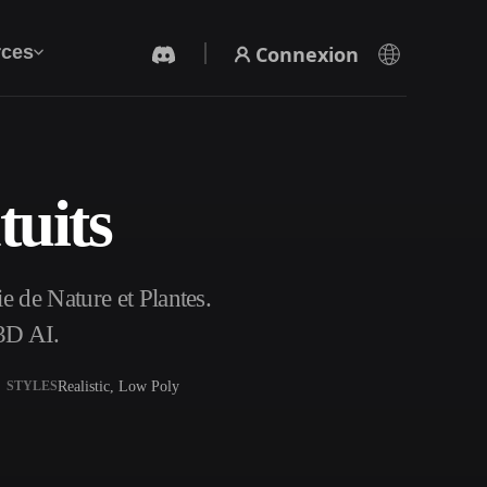
Connexion
ces
tuits
Générateur Vidéo IA
Créez des vidéos à partir de texte ou d'images
avec l'IA.
e de Nature et Plantes.
3D AI.
Realistic, Low Poly
STYLES
Éditeur de maillage 3D