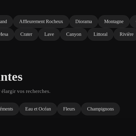
land
Affleurement Rocheux
Diorama
Montagne
Mesa
Crater
Lave
Canyon
Littoral
Rivière
ntes
 élargir vos recherches.
léments
Eau et Océan
Fleurs
Champignons