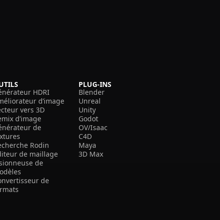
UTILS
PLUG-INS
énérateur HDRI
Blender
méliorateur d’image
Unreal
ecteur vers 3D
Unity
emix d’image
Godot
énérateur de
OV/Isaac
extures
C4D
echerche Rodin
Maya
diteur de maillage
3D Max
isionneuse de
odèles
onvertisseur de
ormats