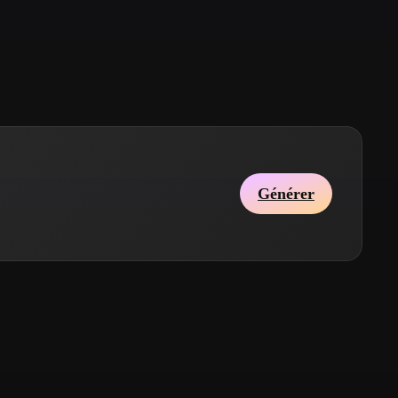
Stylized
Voxel
Générer