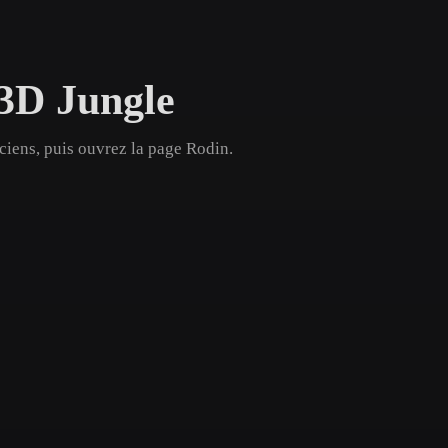
Game
n
Development
 3D Jungle
ce
VR/AR
Mechanical
ciens, puis ouvrez la page Rodin.
Engineering
ot
Maya
3DS Max
ComfyUI
oon
Cel-Shaded
Fantasy
tric
Low Poly
Medieval