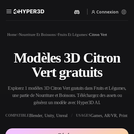
Connexion
Produits
Home
Nourriture Et Boissons
Fruits Et Légumes
Citron Vert
Fonctionnalités
Rodin
ChatAvatar
API
Modèles 3D Citron
Image Vers 3D
Texte Vers 3D
Tarifs
Importez une image, obtenez
Du prompt textuel à l'objet
Vert gratuits
un objet 3D instantanément.
3D — instantanément.
Ressources
Générateur D’images IA
Générateur Vidéo IA
Générez des visuels de haute
Créez des vidéos à partir de
Explorez 1 modèles 3D Citron Vert gratuits dans Fruits et Légumes,
qualité à partir d'un simple
texte ou d'images avec l'IA.
prompt.
une partie de Nourriture et Boissons. Téléchargez des assets ou
Communauté
générez un modèle avec Hyper3D AI.
API
Intégrez notre IA créative à
votre application ou votre
Blender, Unity, Unreal
Games, AR/VR, Print
COMPATIBLE
USAGES
Histoire
Recherche
Blog
workflow.
OmniCraft