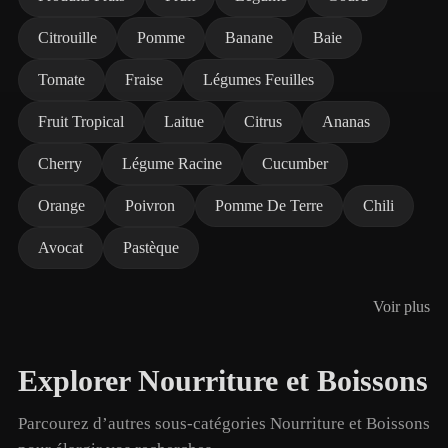
Citrouille
Pomme
Banane
Baie
Tomate
Fraise
Légumes Feuilles
Fruit Tropical
Laitue
Citrus
Ananas
Cherry
Légume Racine
Cucumber
Orange
Poivron
Pomme De Terre
Chili
Avocat
Pastèque
Voir plus
Explorer Nourriture et Boissons
Parcourez d’autres sous-catégories Nourriture et Boissons