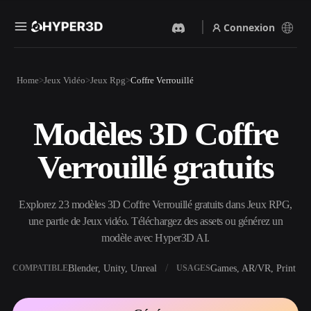
Connexion
Produits
Home
Jeux Vidéo
Jeux Rpg
Coffre Verrouillé
Fonctionnalités
Rodin
ChatAvatar
API
Modèles 3D Coffre
Image Vers 3D
Texte Vers 3D
Tarifs
Importez une image, obtenez
Du prompt textuel à l'objet
Verrouillé gratuits
un objet 3D instantanément.
3D — instantanément.
Ressources
Générateur D’images IA
Générateur Vidéo IA
Générez des visuels de haute
Créez des vidéos à partir de
Explorez 23 modèles 3D Coffre Verrouillé gratuits dans Jeux RPG,
qualité à partir d'un simple
texte ou d'images avec l'IA.
prompt.
une partie de Jeux vidéo. Téléchargez des assets ou générez un
Communauté
modèle avec Hyper3D AI.
API
Intégrez notre IA créative à
votre application ou votre
Blender, Unity, Unreal
Games, AR/VR, Print
COMPATIBLE
USAGES
Histoire
Recherche
Blog
workflow.
OmniCraft