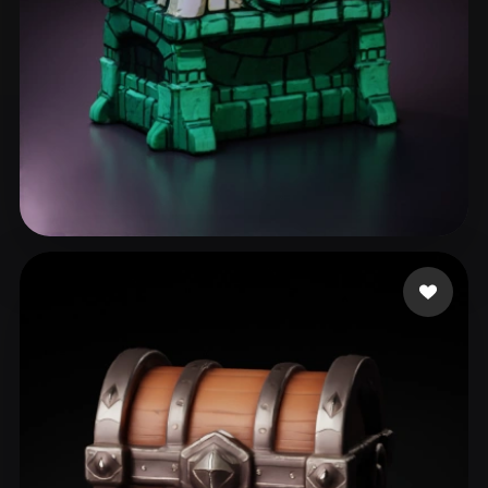
AgJR8848
21 likes