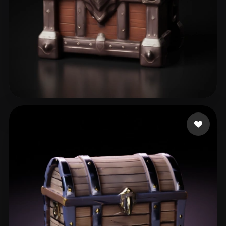
M R
45 likes