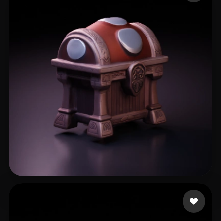
watted bassil
9 likes