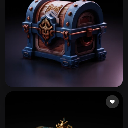
ComfyUI
21
Styles
Abstract
Anime
Cartoon
Cel-Shaded
Fantasy
Flat
Gothic
Hand-Painted
Industrial
Isometric
Low Poly
Medieval
Minimalist
Modern
Organic
Photorealistic
Pixel Art
Realistic
Retro
Stylized
zzz
125 likes
Voxel