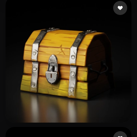
Fortnite Shride
6 likes
A1aa11a1
19 likes