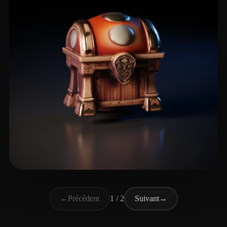
watted bassil
4 likes
←
Précédent
1 / 2
Suivant
→