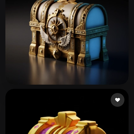
NeXan
240 likes