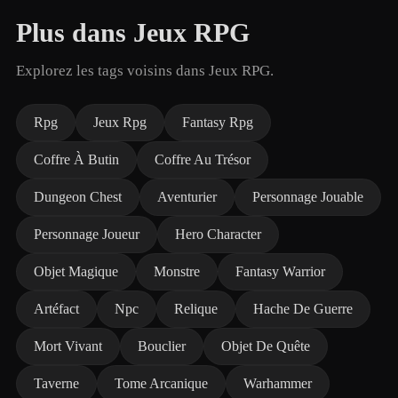
Plus dans Jeux RPG
Explorez les tags voisins dans Jeux RPG.
Rpg
Jeux Rpg
Fantasy Rpg
Coffre À Butin
Coffre Au Trésor
Dungeon Chest
Aventurier
Personnage Jouable
Personnage Joueur
Hero Character
Objet Magique
Monstre
Fantasy Warrior
Artéfact
Npc
Relique
Hache De Guerre
Mort Vivant
Bouclier
Objet De Quête
Taverne
Tome Arcanique
Warhammer