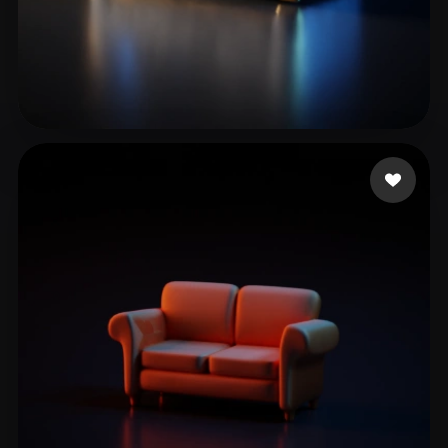
computer Modx
21 likes