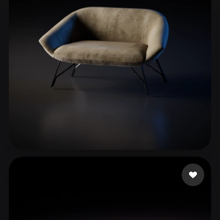
ComfyUI
21
Styles
Abstract
Anime
Cartoon
Cel-Shaded
Fantasy
Flat
Gothic
Hand-Painted
Industrial
Isometric
Low Poly
Medieval
Minimalist
Modern
Organic
Photorealistic
Pixel Art
Realistic
Retro
Stylized
Awais Khalid
8 likes
Voxel