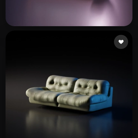
Shahsavari Behrooz
15 likes