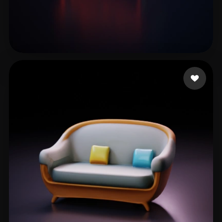
Kwairanga Tukur
29 likes