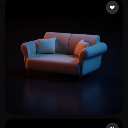
Кириченко Максим
9 likes
Sandy L
16 likes