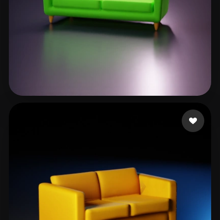
Mppper Jober
27 likes