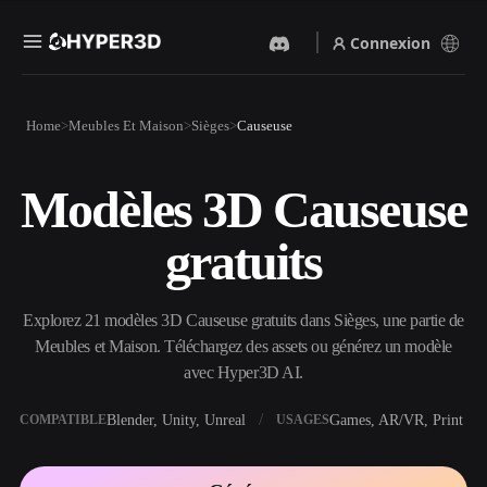
Connexion
Produits
Home
Meubles Et Maison
Sièges
Causeuse
Fonctionnalités
Rodin
ChatAvatar
API
Modèles 3D Causeuse
Image Vers 3D
Texte Vers 3D
Tarifs
Importez une image, obtenez
Du prompt textuel à l'objet
gratuits
un objet 3D instantanément.
3D — instantanément.
Ressources
Générateur D’images IA
Générateur Vidéo IA
Générez des visuels de haute
Créez des vidéos à partir de
Explorez 21 modèles 3D Causeuse gratuits dans Sièges, une partie de
qualité à partir d'un simple
texte ou d'images avec l'IA.
prompt.
Meubles et Maison. Téléchargez des assets ou générez un modèle
Communauté
avec Hyper3D AI.
API
Intégrez notre IA créative à
votre application ou votre
Blender, Unity, Unreal
Games, AR/VR, Print
COMPATIBLE
USAGES
Histoire
Recherche
Blog
workflow.
OmniCraft