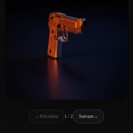
ozy85
10 likes
←
Précédent
1 / 2
Suivant
→