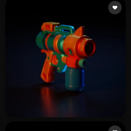
tse heron
8 likes
Musfik Designer
22 likes