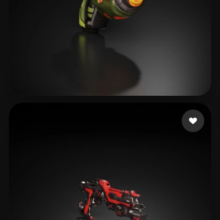
IGS_RD4
16 likes