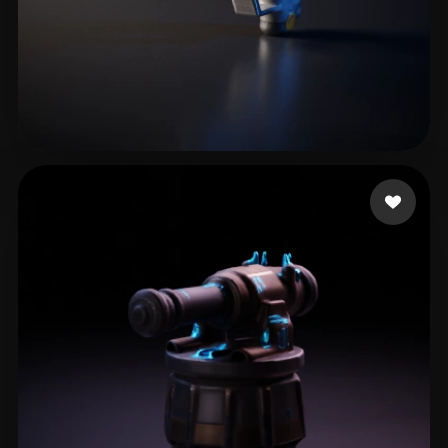
Game BugsBattle
12 likes