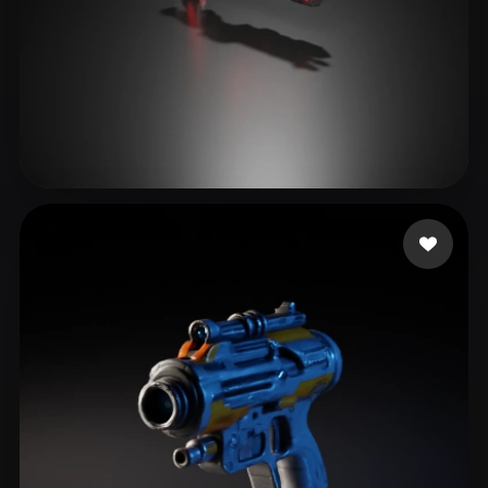
he chaotom
18 likes