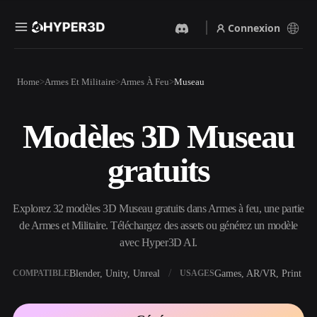
Connexion
Produits
Home
Armes Et Militaire
Armes À Feu
Museau
Fonctionnalités
Rodin
ChatAvatar
API
Modèles 3D Museau
Image Vers 3D
Texte Vers 3D
Tarifs
Importez une image, obtenez
Du prompt textuel à l'objet
gratuits
un objet 3D instantanément.
3D — instantanément.
Ressources
Générateur D’images IA
Générateur Vidéo IA
Générez des visuels de haute
Créez des vidéos à partir de
Explorez 32 modèles 3D Museau gratuits dans Armes à feu, une partie
qualité à partir d'un simple
texte ou d'images avec l'IA.
prompt.
de Armes et Militaire. Téléchargez des assets ou générez un modèle
Communauté
avec Hyper3D AI.
API
Intégrez notre IA créative à
votre application ou votre
Blender, Unity, Unreal
Games, AR/VR, Print
COMPATIBLE
USAGES
Histoire
Recherche
Blog
workflow.
OmniCraft