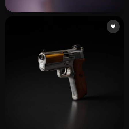
kumar sathees
11 likes