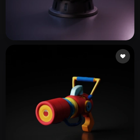
pd3d
10 likes