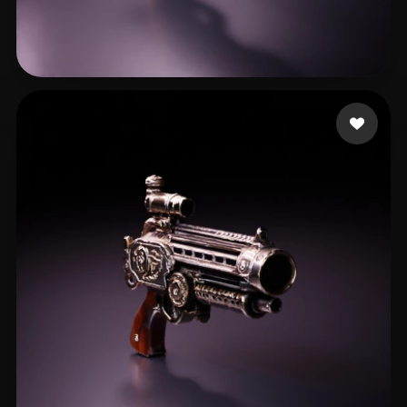
ELMRABET salaheddine
8 likes