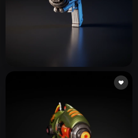
eEhyQx
8 likes