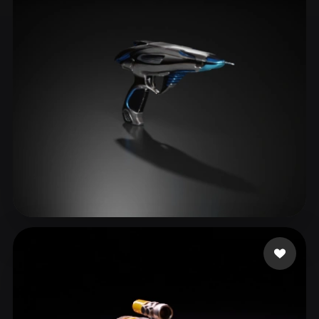
ComfyUI
21
Styles
Abstract
Anime
Cartoon
Cel-Shaded
Fantasy
Flat
Gothic
Hand-Painted
Industrial
Isometric
Low Poly
Medieval
Minimalist
Modern
Organic
Photorealistic
Pixel Art
Realistic
Retro
Stylized
yiwav12091
51 likes
Voxel