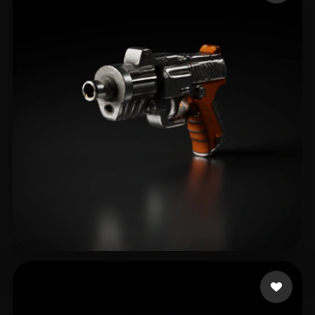
spartan
9 likes