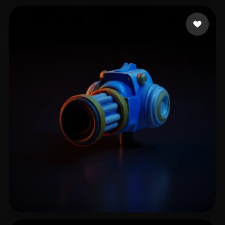
killabyte
13 likes