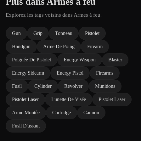
Plus dans Armes à feu
Explorez les tags voisins dans Armes à feu.
Gun
Grip
Tonneau
Pistolet
Handgun
Arme De Poing
Firearm
Poignée De Pistolet
Energy Weapon
Blaster
Energy Sidearm
Energy Pistol
Firearms
Fusil
Cylinder
Revolver
Munitions
Pistolet Laser
Lunette De Visée
Pistolet Laser
Arme Montée
Cartridge
Cannon
Fusil D'assaut