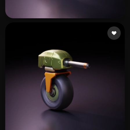
ELMRABET salaheddine
18 likes