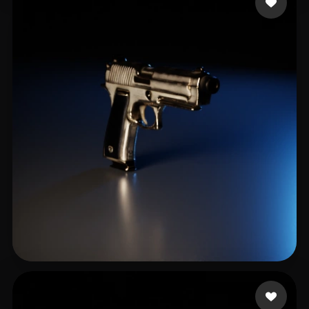
Zivkovich Brian
41 likes