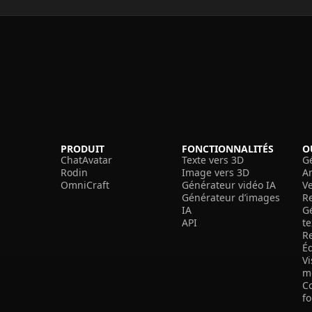
PRODUIT
FONCTIONNALITÉS
O
ChatAvatar
Texte vers 3D
G
Rodin
Image vers 3D
A
OmniCraft
Générateur vidéo IA
V
Générateur d’images
R
IA
G
API
t
R
É
V
m
C
f