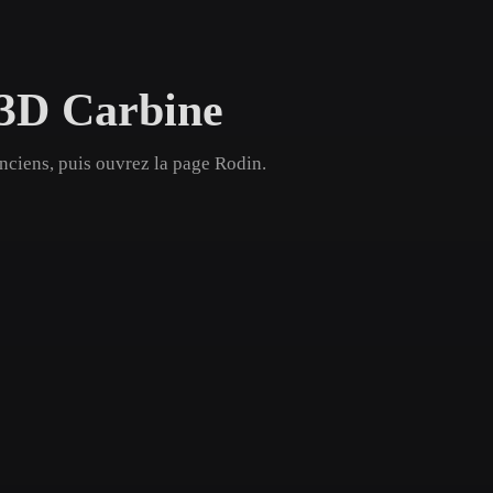
Game
n
Development
 3D Carbine
ce
VR/AR
Mechanical
nciens, puis ouvrez la page Rodin.
Engineering
ot
Maya
3DS Max
ComfyUI
oon
Cel-Shaded
Fantasy
tric
Low Poly
Medieval