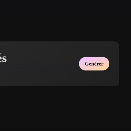
Stylized
Voxel
és
Générer