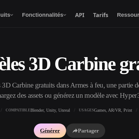
API
Tarifs
uits
Fonctionnalités
Ressour
les 3D Carbine gra
Texte Vers 3D
Du prompt textuel à l'objet 3D —
instantanément.
3D Carbine gratuits dans Armes à feu, une partie de
API
Intégrez notre IA créative à votre application
hargez des assets ou générez un modèle avec Hyper
ou votre workflow.
Blender, Unity, Unreal
Games, AR/VR, Print
COMPATIBLE
USAGES
xtures IA
Moteur de recherche de modèles 3D
Générer
Partager
I IA
Convertisseur SVG vers 3D