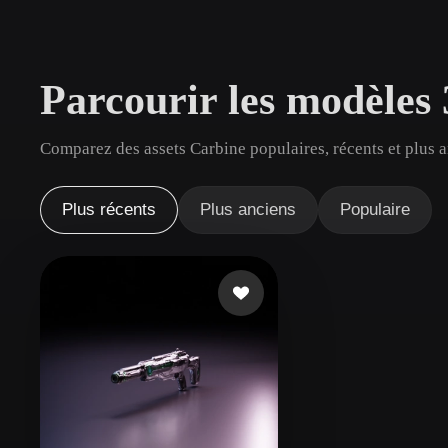
Cas D'utilisation
3D Printing
Animatio
Parcourir les modèles
NFT Creation
E-commer
Jewelry
Metaverse
Comparez des assets Carbine populaires, récents et plus a
Design
Plug-Ins
Plus récents
Plus anciens
Populaire
Blender
Unity
Unreal
God
Styles
Abstract
Anime
Cart
Hand-Painted
Industrial
Isome