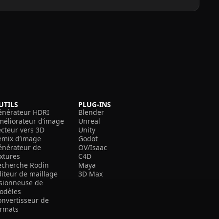
UTILS
PLUG-INS
énérateur HDRI
Blender
méliorateur d’image
Unreal
ecteur vers 3D
Unity
emix d’image
Godot
énérateur de
OV/Isaac
extures
C4D
echerche Rodin
Maya
diteur de maillage
3D Max
isionneuse de
odèles
onvertisseur de
ormats