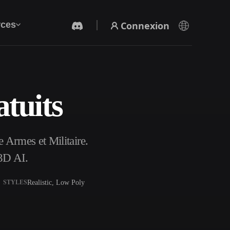
Connexion
ces
tuits
Générateur Vidéo IA
Créez des vidéos à partir de texte ou d'images
avec l'IA.
 Armes et Militaire.
3D AI.
Realistic, Low Poly
STYLES
Éditeur de maillage 3D