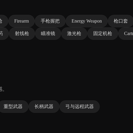
枪
Firearm
手枪握把
Energy Weapon
枪口套
药
射线枪
瞄准镜
激光枪
固定机枪
Cart
感。
重型武器
长柄武器
弓与远程武器