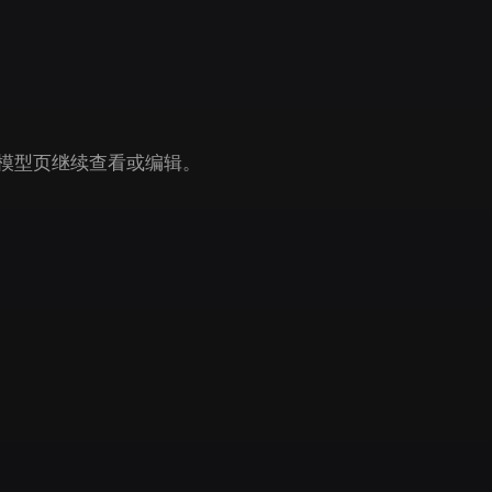
Game
n
Development
ce
VR/AR
Mechanical
in 模型页继续查看或编辑。
Engineering
ot
Maya
3DS Max
ComfyUI
oon
Cel-Shaded
Fantasy
tric
Low Poly
Medieval