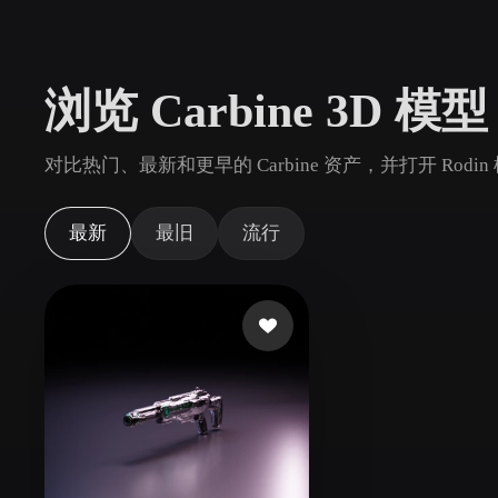
用例
3D Printing
Animatio
浏览 Carbine 3D 模型
NFT Creation
E-commer
Jewelry
Metaverse
对比热门、最新和更早的 Carbine 资产，并打开 Rod
Design
插件
最新
最旧
流行
Blender
Unity
Unreal
God
风格
Abstract
Anime
Cart
Hand-Painted
Industrial
Isome