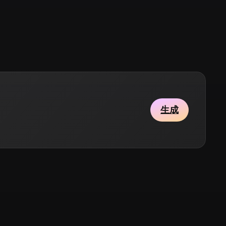
Stylized
Voxel
生成