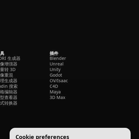
工具
插件
DRI 生成器
Blender
图像增强器
Unreal
量转 3D
Unity
图像重混
Godot
纹理生成器
OV/Isaac
odin 搜索
C4D
网格编辑器
Maya
模型查看器
3D Max
格式转换器
Cookie preferences