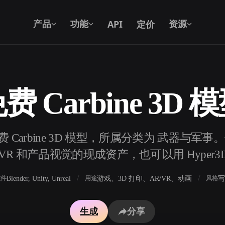
API
定价
产品
功能
资源
费 Carbine 3D 
文本转 3D
从文字提示到 3D 物体 —— 即刻完成。
费 Carbine 3D 模型，所属分类为 武器与军
API
将我们的创意 AI 接入你的应用或工作
R 和产品视觉的现成资产，也可以用 Hyper3
流。
Blender, Unity, Unreal
游戏、3D 打印、AR/VR、动画
写
软件
用途
风格
3D 模型搜索引擎
生成
分享
器
SVG 转 3D 转换器