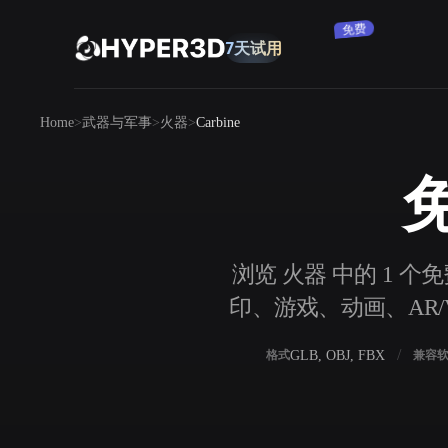
免费
7天试用
产品
Home
武器与军事
火器
Carbine
功能
Rodin
ChatAvatar
API
免
图片转 3D
定价
上传一张图片，即刻获得 3D 物体。
资源
浏览 火器 中的 1 个免
AI 图片生成器
印、游戏、动画、AR/V
用一句简单提示生成高质量视觉内容。
社区
OmniCraft
GLB, OBJ, FBX
格式
兼容
AI 图像重混
AI 纹理生成器
故事
研究
博客
AI 图像增强器
AI HDRI 生成