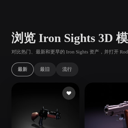
用例
3D Printing
Animatio
NFT Creation
E-commer
浏览 Iron Sights 3D 
Jewelry
Metaverse
Design
对比热门、最新和更早的 Iron Sights 资产，并打开 
插件
Blender
Unity
Unreal
God
最新
最旧
流行
风格
Abstract
Anime
Cart
Hand-Painted
Industrial
Isome