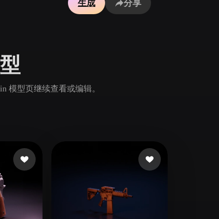
生成
分享
Game
n
Development
ce
VR/AR
模型
Mechanical
Engineering
Rodin 模型页继续查看或编辑。
ot
Maya
3DS Max
ComfyUI
oon
Cel-Shaded
Fantasy
tric
Low Poly
Medieval