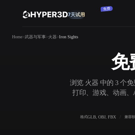
免费
7天试用
产品
Home
武器与军事
火器
Iron Sights
功能
Rodin
ChatAvatar
API
免费
图片转 3D
定价
上传一张图片，即刻获得 3D 物体。
资源
浏览 火器 中的 3 个免
AI 图片生成器
打印、游戏、动画、AR
用一句简单提示生成高质量视觉内容。
社区
OmniCraft
GLB, OBJ, FBX
格式
兼容
AI 图像重混
AI 纹理生成器
故事
研究
博客
AI 图像增强器
AI HDRI 生成