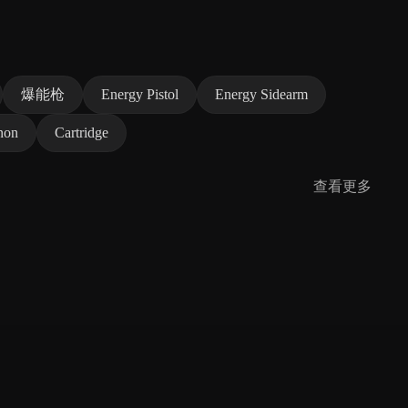
爆能枪
Energy Pistol
Energy Sidearm
non
Cartridge
查看更多