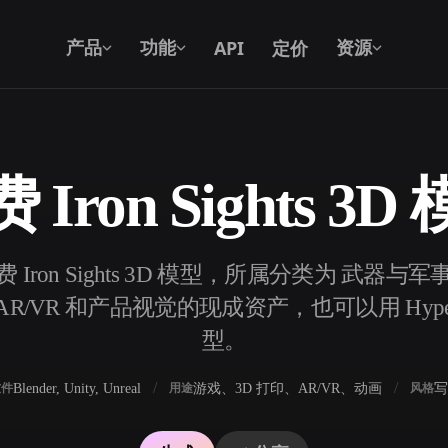
API
定价
产品
功能
资源
 Iron Sights 3D
文本转 3D
从文字提示到 3D 物体 —— 即刻完成。
费 Iron Sights 3D 模型，所属分类为 武器
API
将我们的创意 AI 接入你的应用或工作
/VR 和产品视觉的现成资产，也可以用 Hyper
流。
型。
Blender, Unity, Unreal
游戏、3D 打印、AR/VR、动画
写
软件
用途
风格
3D 模型搜索引擎
器
SVG 转 3D 转换器