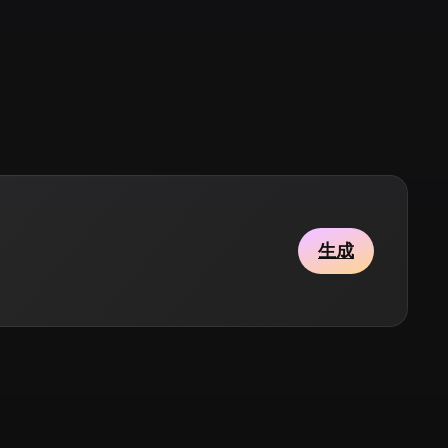
Stylized
Voxel
生成