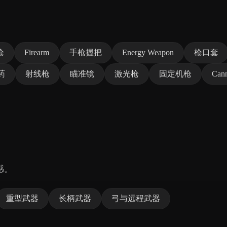
枪
Firearm
手枪握把
Energy Weapon
枪口套
药
射线枪
瞄准镜
激光枪
固定机枪
Can
感。
重型武器
长柄武器
弓与远程武器