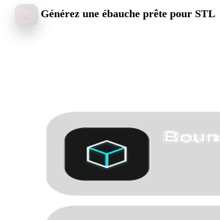
Générez une ébauche prête pour STL
2
Hyper3D lit forme, indices de profondeur, couleur et détails de surfa
pour créer un asset de départ pour workflows STL.