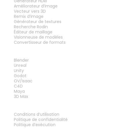
Générateur HDRI
Améliorateur d’image
Vecteur vers 3D
Remix d’image
Générateur de textures
Recherche Rodin
Éditeur de maillage
Visionneuse de modèles
Convertisseur de formats
PLUG-INS
Blender
Unreal
Unity
Godot
OV/Isaac
C4D
Maya
3D Max
MENTIONS LÉGALES
Conditions d’utilisation
Politique de confidentialité
Politique d’exécution