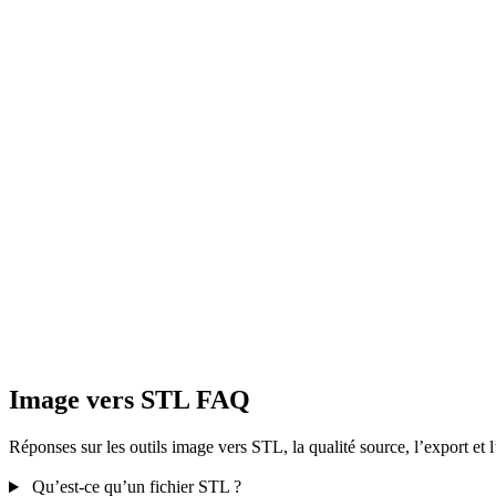
Image vers OBJ
Image vers FBX
Image vers GLB
Image vers GLTF
Image vers USDZ
Image vers 3MF
Image vers DXF
Image vers STL FAQ
Réponses sur les outils image vers STL, la qualité source, l’export et 
Qu’est-ce qu’un fichier STL ?