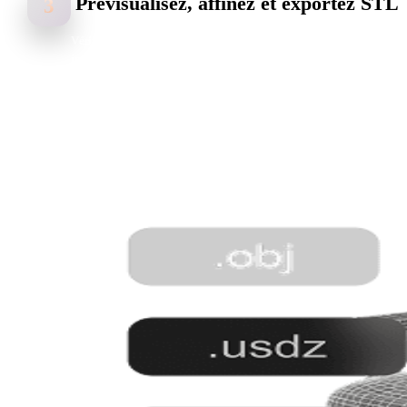
Prévisualisez, affinez et exportez STL
3
Vérifiez le résultat, décidez du nettoyage utile et exportez STL pour
impression 3D, slicing et prototypage rapide.