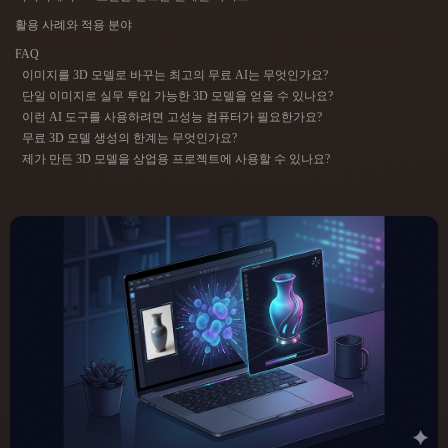
ComfyUI
활용 사례와 적용 분야
FAQ
21
스타일
이미지를 3D 모델로 바꾸는 최고의 무료 AI는 무엇인가요?
단일 이미지로 실무 투입 가능한 3D 모델을 얻을 수 있나요?
Abstract
Anime
Cartoon
Cel-Shaded
이런 AI 도구를 사용하려면 고성능 컴퓨터가 필요한가요?
무료 3D 모델 생성의 한계는 무엇인가요?
제가 만든 3D 모델을 상업용 프로젝트에 사용할 수 있나요?
Fantasy
Flat
Gothic
Hand-Painted
Industrial
Isometric
Low Poly
Medieval
Minimalist
Modern
Organic
Photorealistic
Pixel Art
Realistic
Retro
Stylized
Voxel