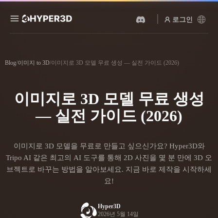
로그인
제품
기능
Blog
/
이미지 to 3D
/
이미지로 3D 모델 무료 생성 — 실전 가이드 (2026)
Rodin
ChatAvatar
API
이미지를 3D로
텍스트를 3D로
이미지로 3D 모델 무료 생성
요금
사진을 업로드하면 3D 오브
텍스트 프롬프트를 3D 오브
젝트를 바로 받아보세요.
젝트로 — 즉시 변환.
— 실전 가이드 (2026)
리소스
AI 비디오 생성기
AI 이미지 생성기
AI로 텍스트나 이미지에서
간단한 프롬프트로 고품질
이미지로 3D 모델을 무료로 만들고 싶으신가요? Hyper3D와
영상을 만드세요.
비주얼을 생성하세요.
커뮤니티
Tripo AI 같은 최고의 AI 도구를 통해 2D 사진을 몇 분 만에 3D 오
API
브젝트로 바꾸는 방법을 알아보세요. 지금 바로 제작을 시작하세
우리의 크리에이티브 AI를
요!
앱이나 워크플로에 연결하세
스토리
연구
블로그
요.
Hyper3D
OmniCraft
2026년 5월 14일