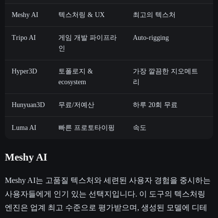
Meshy AI
텍스처링 & UX
최고의 텍스처
Tripo AI
게임 개발 파이프라
Auto-rigging
S
인
Hyper3D
토폴로지 &
가장 깔끔한 지오메트
ecosystem
리
Hunyuan3D
무료/저예산
하루 20회 무료
Luma AI
빠른 프로토타이핑
속도
t
Meshy AI
Meshy AI는 고품질 텍스처와 세련된 사용자 경험을 중시하는
사용자들에게 인기 있는 선택지입니다. 이 도구의 텍스처링
엔진은 업계 최고 수준으로 평가받으며, 생성된 모델에 디테