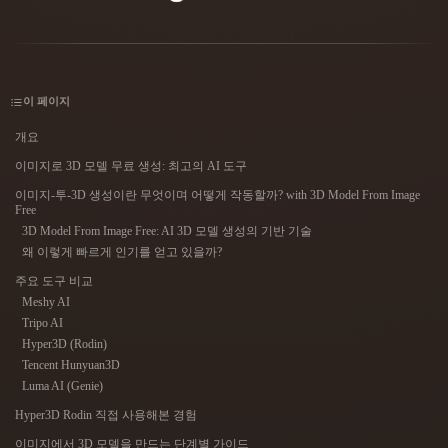
사용 사례
AI 이미지 리믹스
AI HDRI 생성기
3D 메시 편집기
3D Printing
Animation
AI 이미지 향상 도구
3D 모델 검색 엔진
Game
Automotive
AI 텍스처 생성기
SVG to 3D 변환기
Development
Design
이 페이지
NFT Creation
E-commerce
개요
이미지로 3D 모델 무료 생성: 최고의 AI 도구
Character
VR/AR
Design
이미지-투-3D 생성이란 무엇이며 어떻게 작동할까? with 3D Model From Image
Free
Metaverse
Jewelry Design
3D Model From Image Free: AI 3D 모델 생성의 기반 기술
왜 이렇게 빠르게 인기를 얻고 있을까?
Mechanical
Engineering
주요 도구 비교
Meshy AI
Tripo AI
플러그인
Hyper3D (Rodin)
Tencent Hunyuan3D
Blender
Unity
Unreal
Luma AI (Genie)
Godot
Maya
3DS Max
Hyper3D Rodin 직접 사용해본 경험
이미지에서 3D 모델을 만드는 단계별 가이드