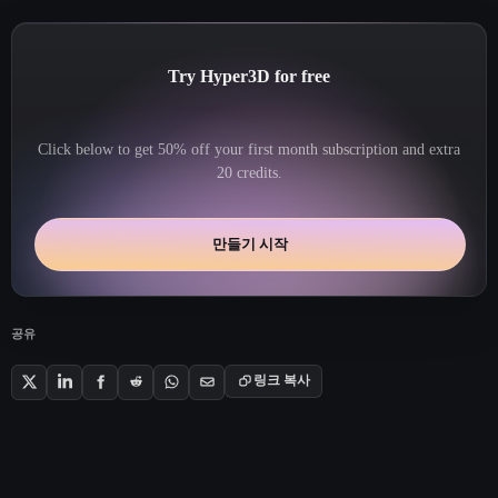
Try Hyper3D for free
Click below to get 50% off your first month subscription and extra
20 credits.
만들기 시작
공유
링크 복사