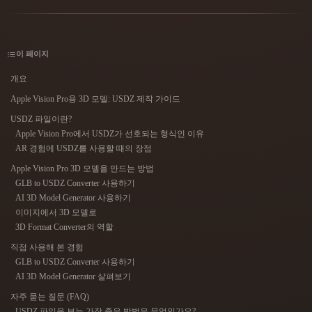
사용 사례
AI 이미지 리믹스
AI HDRI 생성기
3D 메시 편집기
3D Printing
Animation
AI 이미지 향상 도구
3D 모델 검색 엔진
이 페이지
Game
Automotive
AI 텍스처 생성기
SVG to 3D 변환기
Development
Design
개요
NFT Creation
E-commerce
Apple Vision Pro용 3D 모델: USDZ 제작 가이드
USDZ 파일이란?
Character
VR/AR
Design
Apple Vision Pro에서 USDZ가 선호되는 형식인 이유
AR 경험에 USDZ를 사용할 때의 장점
Metaverse
Jewelry Design
Apple Vision Pro 3D 모델을 만드는 방법
GLB to USDZ Converter 사용하기
Mechanical
Engineering
AI 3D Model Generator 사용하기
이미지에서 3D 모델로
3D Format Converter의 역할
플러그인
직접 사용해 본 경험
Blender
Unity
Unreal
GLB to USDZ Converter 사용하기
AI 3D Model Generator 살펴보기
Godot
Maya
3DS Max
자주 묻는 질문 (FAQ)
USDZ 파일을 보는 가장 좋은 방법은 무엇인가요?