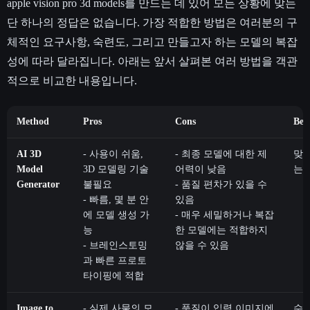
apple vision pro 3d models를 만드는 데 있어 모든 상황에 맞는
단 하나의 정답은 없습니다. 가장 적합한 방법은 여러분의 구
체적인 요구사항, 숙련도, 그리고 만들고자 하는 모델의 복잡
성에 따라 달라집니다. 아래는 앞서 살펴본 여러 방법을 객관
적으로 비교한 내용입니다.
Method
Pros
Cons
Bes
AI 3D
- 사용이 쉬움,
- 최종 모델에 대한 제
맞춤
Model
3D 모델링 기술
어력이 낮음
는 
Generator
불필요
- 품질 편차가 있을 수
- 빠름, 몇 분 안
있음
에 모델 생성 가
- 매우 세밀하거나 복잡
능
한 모델에는 적합하지
- 브레인스토밍
않을 수 있음
과 빠른 프로토
타이핑에 적합
Image to
- 실제 사물의 모
- 품질이 입력 이미지에
수작