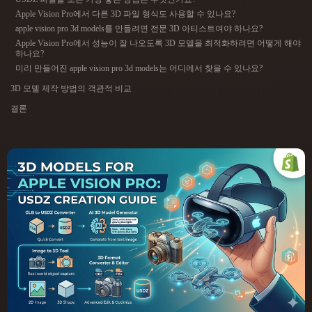
ComfyUI
Apple Vision Pro에서 다른 3D 파일 형식도 사용할 수 있나요?
apple vision pro 3d models를 만들려면 전문 3D 아티스트여야 하나요?
Apple Vision Pro에서 성능이 잘 나오도록 3D 모델을 최적화하려면 어떻게 해야
21
스타일
하나요?
미리 만들어진 apple vision pro 3d models는 어디에서 찾을 수 있나요?
Abstract
Anime
Cartoon
Cel-Shaded
3D 모델 제작 방법의 객관적 비교
결론
Fantasy
Flat
Gothic
Hand-Painted
Industrial
Isometric
Low Poly
Medieval
Minimalist
Modern
Organic
Photorealistic
Pixel Art
Realistic
Retro
Stylized
Voxel