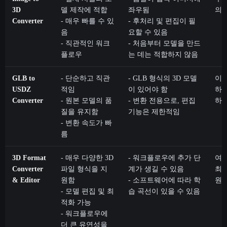
3D
델 제작에 적합
좌우됨
의 
Converter
- 매우 빠를 수 있
- 후처리 및 편집이 필
음
요할 수 있음
- 직관적인 워크
- 처음부터 모델을 만드
플로우
는 데는 적합하지 않음
GLB to
- 단순하고 직관
- GLB 형식의 3D 모델
이미
USDZ
적임
이 있어야 함
하고
Converter
- 원본 모델의 품
- 변환 전용으로, 편집
하
질을 유지함
기능은 제한적임
- 변환 속도가 빠
름
3D Format
- 매우 다양한 3D
- 워크플로우에 추가 단
여러
Converter
파일 형식을 지
계가 생길 수 있음
최종
& Editor
원함
- 소프트웨어에 따라 학
원
- 모델 편집 및 최
습 곡선이 있을 수 있음
적화 가능
- 워크플로우에
더 큰 유연성을