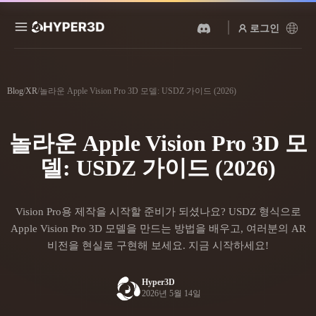
로그인
제품
기능
Blog
/
XR
/
놀라운 Apple Vision Pro 3D 모델: USDZ 가이드 (2026)
Rodin
ChatAvatar
API
이미지를 3D로
텍스트를 3D로
놀라운 Apple Vision Pro 3D 모
요금
사진을 업로드하면 3D 오브
텍스트 프롬프트를 3D 오브
젝트를 바로 받아보세요.
젝트로 — 즉시 변환.
델: USDZ 가이드 (2026)
리소스
AI 비디오 생성기
AI 이미지 생성기
AI로 텍스트나 이미지에서
간단한 프롬프트로 고품질
Vision Pro용 제작을 시작할 준비가 되셨나요? USDZ 형식으로
영상을 만드세요.
비주얼을 생성하세요.
커뮤니티
Apple Vision Pro 3D 모델을 만드는 방법을 배우고, 여러분의 AR
API
비전을 현실로 구현해 보세요. 지금 시작하세요!
우리의 크리에이티브 AI를
앱이나 워크플로에 연결하세
스토리
연구
블로그
요.
Hyper3D
2026년 5월 14일
OmniCraft