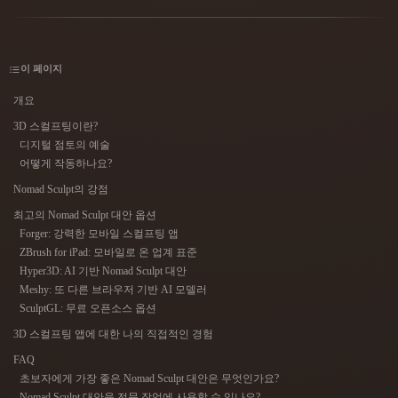
사용 사례
AI 이미지 리믹스
AI HDRI 생성기
3D 메시 편집기
3D Printing
Animation
AI 이미지 향상 도구
3D 모델 검색 엔진
이 페이지
Game
Automotive
AI 텍스처 생성기
SVG to 3D 변환기
Development
Design
개요
NFT Creation
E-commerce
3D 스컬프팅이란?
디지털 점토의 예술
Character
VR/AR
어떻게 작동하나요?
Design
Nomad Sculpt의 강점
Metaverse
Jewelry Design
최고의 Nomad Sculpt 대안 옵션
Forger: 강력한 모바일 스컬프팅 앱
Mechanical
Engineering
ZBrush for iPad: 모바일로 온 업계 표준
Hyper3D: AI 기반 Nomad Sculpt 대안
Meshy: 또 다른 브라우저 기반 AI 모델러
플러그인
SculptGL: 무료 오픈소스 옵션
Blender
Unity
Unreal
3D 스컬프팅 앱에 대한 나의 직접적인 경험
FAQ
Godot
Maya
3DS Max
초보자에게 가장 좋은 Nomad Sculpt 대안은 무엇인가요?
Nomad Sculpt 대안을 전문 작업에 사용할 수 있나요?