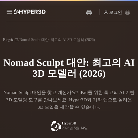
로그인
제품
기능
Blog
/
비교
/
Nomad Sculpt 대안: 최고의 AI 3D 모델러 (2026)
Rodin
ChatAvatar
API
이미지를 3D로
텍스트를 3D로
Nomad Sculpt 대안: 최고의 AI
요금
사진을 업로드하면 3D 오브
텍스트 프롬프트를 3D 오브
젝트를 바로 받아보세요.
젝트로 — 즉시 변환.
3D 모델러 (2026)
리소스
AI 비디오 생성기
AI 이미지 생성기
AI로 텍스트나 이미지에서
간단한 프롬프트로 고품질
Nomad Sculpt 대안을 찾고 계신가요? iPad를 위한 최고의 AI 기반
영상을 만드세요.
비주얼을 생성하세요.
커뮤니티
3D 모델링 도구를 만나보세요. Hyper3D와 기타 앱으로 놀라운
API
3D 모델을 제작할 수 있습니다.
우리의 크리에이티브 AI를
앱이나 워크플로에 연결하세
스토리
연구
블로그
요.
Hyper3D
2026년 5월 14일
OmniCraft