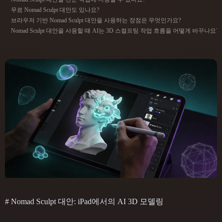
ComfyUI
무료 Nomad Sculpt 대안도 있나요?
브라우저 기반 Nomad Sculpt 대안을 사용하는 장점은 무엇인가요?
Nomad Sculpt 대안을 사용할 때 AI는 3D 스컬프팅 작업 흐름을 어떻게 바꾸나요?
21
스타일
Abstract
Anime
Cartoon
Cel-Shaded
Fantasy
Flat
Gothic
Hand-Painted
Industrial
Isometric
Low Poly
Medieval
Minimalist
Modern
Organic
Photorealistic
Pixel Art
Realistic
Retro
Stylized
Voxel
# Nomad Sculpt 대안: iPad에서의 AI 3D 모델링